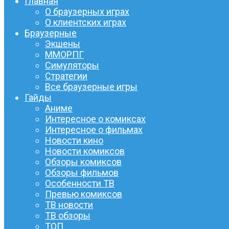
Главная
О браузерных играх
О клиентских играх
Браузерные
Экшены
ММОРПГ
Симуляторы
Стратегии
Все браузерные игры
Гайды
Аниме
Интересное о комиксах
Интересное о фильмах
Новости кино
Новости комиксов
Обзоры комиксов
Обзоры фильмов
Особенности ТВ
Превью комиксов
ТВ новости
ТВ обзоры
ТОП