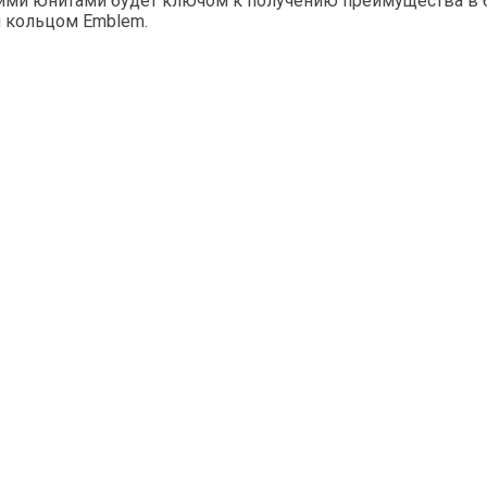
ими юнитами будет ключом к получению преимущества в би
м кольцом Emblem.