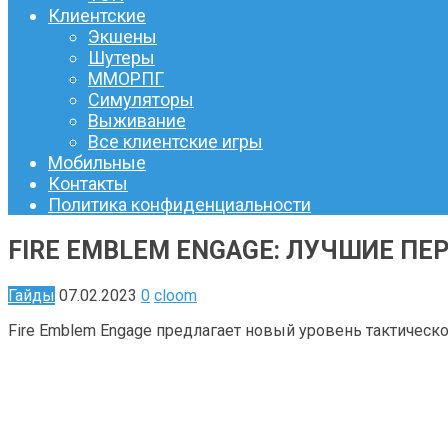
Клиентские
Экшены
Шутеры
ММОРПГ
Симуляторы
Выживание
Все клиентские игры
Мобильные
Контакты
Политика конфиденциальности
FIRE EMBLEM ENGAGE: ЛУЧШИЕ П
Гайды
07.02.2023
0
cloom
Fire Emblem Engage предлагает новый уровень тактическ