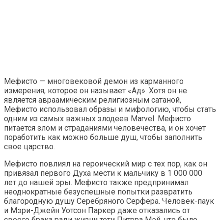
Мефисто — многовековой демон из карманного
измерения, которое он называет «Ад». Хотя он не
является авраамическим религиозным сатаной,
Мефисто использовал образы и мифологию, чтобы стать
одним из самых важных злодеев Marvel. Мефисто
питается злом и страданиями человечества, и он хочет
поработить как можно больше душ, чтобы заполнить
свое царство.
Мефисто повлиял на героический мир с тех пор, как он
привязал первого Духа мести к мальчику в 1 000 000
лет до нашей эры. Мефисто также предпринимал
неоднократные безуспешные попытки развратить
благородную душу Серебряного Серфера. Человек-паук
и Мэри-Джейн Уотсон Паркер даже отказались от
своего брака ради жизни тети Питера Мэй, что было