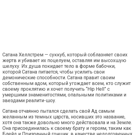
Сатана Хеллстрем — суккуб, который соблазняет своих
жертв и убивает их поцелуем, оставляя им высохшую
шелуху. Их душа покидает тело в форме бабочки,
которой Сатана питается, чтобы усилить свои
демонические способности. Сатана правит своим
собственным адом, который угождает всем, кто служит
своему проклятию и хочет получить “Hip Hell” с
умершими знаменитостями, опальными политиками и
звездами реалити-шоу.
Сатана отчаянно пытался сделать свой Ад самым
желанным из темных царств, носивших это название,
хотя она также довольно много действовала и на Земле.
Она присоединилась к своему брату и героям, таким как
Блейд и Призрачный гонщик, в качестве недолговечных