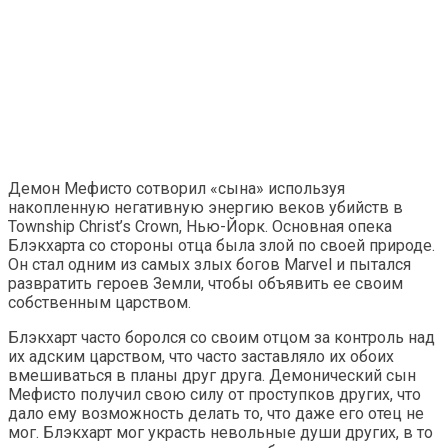
Демон Мефисто сотворил «сына» используя
накопленную негативную энергию веков убийств в
Township Christ’s Crown, Нью-Йорк. Основная опека
Блэкхарта со стороны отца была злой по своей природе.
Он стал одним из самых злых богов Marvel и пытался
развратить героев Земли, чтобы объявить ее своим
собственным царством.
Блэкхарт часто боролся со своим отцом за контроль над
их адским царством, что часто заставляло их обоих
вмешиваться в планы друг друга. Демонический сын
Мефисто получил свою силу от проступков других, что
дало ему возможность делать то, что даже его отец не
мог. Блэкхарт мог украсть невольные души других, в то