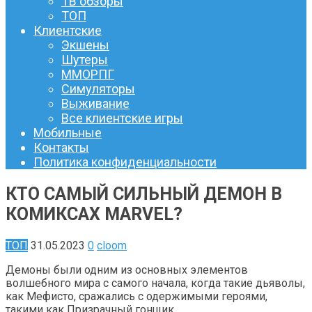
ТВ обзоры
ТОП
Клиентские
Экшены
Шутеры
ММОРПГ
Симуляторы
Выживание
Все клиентские игры
Мобильные
Контакты
Политика конфиденциальности
КТО САМЫЙ СИЛЬНЫЙ ДЕМОН В
КОМИКСАХ MARVEL?
ТОП
31.05.2023
0
cloom
Демоны были одним из основных элементов
волшебного мира с самого начала, когда такие дьяволы,
как Мефисто, сражались с одержимыми героями,
такими как Призрачный гонщик.