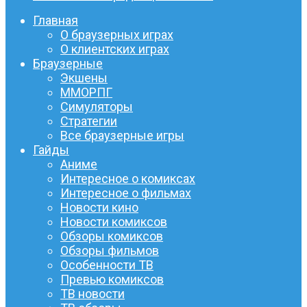
Главная
О браузерных играх
О клиентских играх
Браузерные
Экшены
ММОРПГ
Симуляторы
Стратегии
Все браузерные игры
Гайды
Аниме
Интересное о комиксах
Интересное о фильмах
Новости кино
Новости комиксов
Обзоры комиксов
Обзоры фильмов
Особенности ТВ
Превью комиксов
ТВ новости