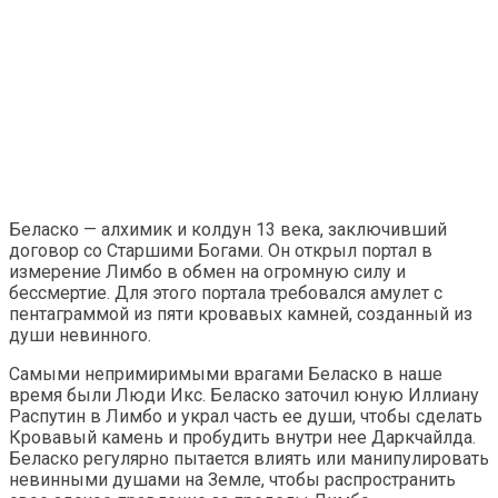
Беласко — алхимик и колдун 13 века, заключивший
договор со Старшими Богами. Он открыл портал в
измерение Лимбо в обмен на огромную силу и
бессмертие. Для этого портала требовался амулет с
пентаграммой из пяти кровавых камней, созданный из
души невинного.
Самыми непримиримыми врагами Беласко в наше
время были Люди Икс. Беласко заточил юную Иллиану
Распутин в Лимбо и украл часть ее души, чтобы сделать
Кровавый камень и пробудить внутри нее Даркчайлда.
Беласко регулярно пытается влиять или манипулировать
невинными душами на Земле, чтобы распространить