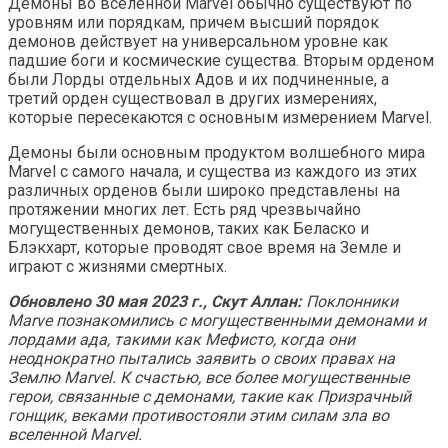
Демоны во вселенной Marvel обычно существуют по
уровням или порядкам, причем высший порядок
демонов действует на универсальном уровне как
падшие боги и космические существа. Вторым орденом
были Лорды отдельных Адов и их подчиненные, а
третий орден существовал в других измерениях,
которые пересекаются с основным измерением Marvel.
Демоны были основным продуктом волшебного мира
Marvel с самого начала, и существа из каждого из этих
различных орденов были широко представлены на
протяжении многих лет. Есть ряд чрезвычайно
могущественных демонов, таких как Беласко и
Блэкхарт, которые проводят свое время на Земле и
играют с жизнями смертных.
Обновлено 30 мая 2023 г., Скут Аллан:
Поклонники
Marve познакомились с могущественными демонами и
лордами ада, такими как Мефисто, когда они
неоднократно пытались заявить о своих правах на
Землю Marvel. К счастью, все более могущественные
герои, связанные с демонами, такие как Призрачный
гонщик, веками противостояли этим силам зла во
вселенной Marvel.