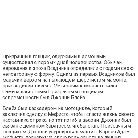
Призрачный гонщик, одержимый демонами,
существовал с первых дней человечества. Обычаи,
верования и эпоха Всадника определили с годами свою
неповторимую форму. Одним из первых Всадников был
мальчик верхом на пылающем шерстистом мамонте,
присоединившийся к Мстителям каменного века.
Самым известным Призрачным гонщиком
современности был Джонни Блейз.
Блейз был каскадером на мотоцикле, который
заключил сделку с Мефисто, чтобы спасти жизнь своего
наставника от рака, но тот погиб в аварии. Джонни был
связан с демоном Заратосом, чтобы стать Призрачным
гонщиком. Джонни узурпировал мантию Короля Ада у
Мефисто, подчеркнув свою роль одного из лучших