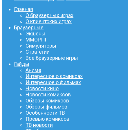
Главная
О браузерных играх
О клиентских играх
Браузерные
Экшены
ММОРПГ
Симуляторы
Стратегии
Все браузерные игры
Гайды
Аниме
Интересное о комиксах
Интересное о фильмах
Новости кино
Новости комиксов
Обзоры комиксов
Обзоры фильмов
Особенности ТВ
Превью комиксов
ТВ новости