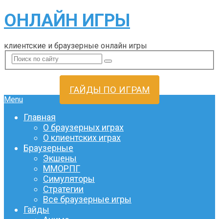
ОНЛАЙН ИГРЫ
клиентские и браузерные онлайн игры
ГАЙДЫ ПО ИГРАМ
Menu
Главная
О браузерных играх
О клиентских играх
Браузерные
Экшены
ММОРПГ
Симуляторы
Стратегии
Все браузерные игры
Гайды