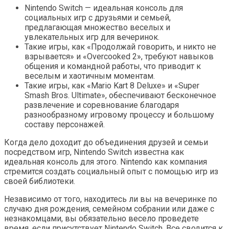
Nintendo Switch — идеальная консоль для
социальных игр с друзьями и семьей,
предлагающая множество веселых и
увлекательных игр для вечеринок.
Такие игры, как «Продолжай говорить, и никто не
взрывается» и «Overcooked 2», требуют навыков
общения и командной работы, что приводит к
веселым и хаотичным моментам.
Такие игры, как «Mario Kart 8 Deluxe» и «Super
Smash Bros. Ultimate», обеспечивают бесконечное
развлечение и соревнование благодаря
разнообразному игровому процессу и большому
составу персонажей.
Когда дело доходит до объединения друзей и семьи
посредством игр, Nintendo Switch известна как
идеальная консоль для этого. Nintendo как компания
стремится создать социальный опыт с помощью игр из
своей библиотеки.
Независимо от того, находитесь ли вы на вечеринке по
случаю дня рождения, семейном собрании или даже с
незнакомцами, вы обязательно весело проведете
время, если присутствует Nintendo Switch. Все сводится к