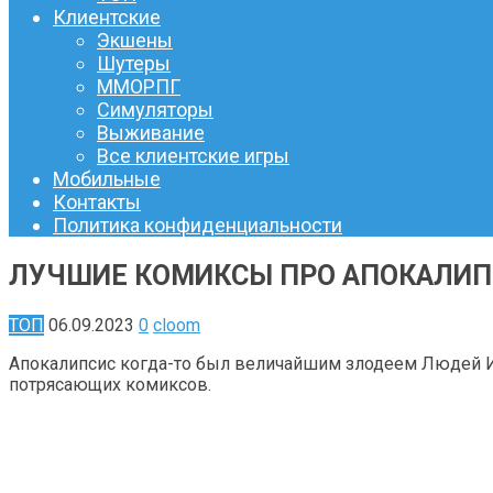
Клиентские
Экшены
Шутеры
ММОРПГ
Симуляторы
Выживание
Все клиентские игры
Мобильные
Контакты
Политика конфиденциальности
ЛУЧШИЕ КОМИКСЫ ПРО АПОКАЛИПС
ТОП
06.09.2023
0
cloom
Апокалипсис когда-то был величайшим злодеем Людей Ик
потрясающих комиксов.