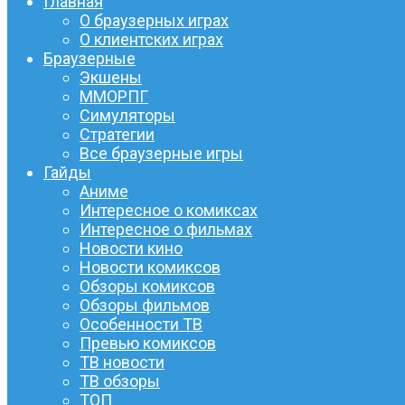
Главная
О браузерных играх
О клиентских играх
Браузерные
Экшены
ММОРПГ
Симуляторы
Стратегии
Все браузерные игры
Гайды
Аниме
Интересное о комиксах
Интересное о фильмах
Новости кино
Новости комиксов
Обзоры комиксов
Обзоры фильмов
Особенности ТВ
Превью комиксов
ТВ новости
ТВ обзоры
ТОП