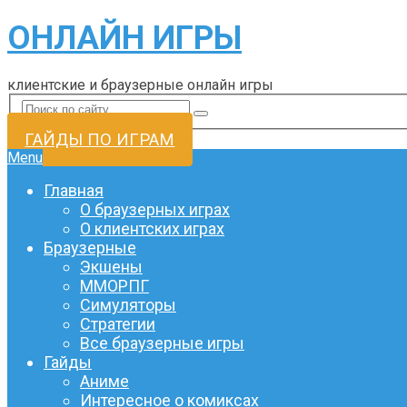
ОНЛАЙН ИГРЫ
клиентские и браузерные онлайн игры
ГАЙДЫ ПО ИГРАМ
Menu
Главная
О браузерных играх
О клиентских играх
Браузерные
Экшены
ММОРПГ
Симуляторы
Стратегии
Все браузерные игры
Гайды
Аниме
Интересное о комиксах