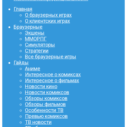
Главная
О браузерных играх
О клиентских играх
Браузерные
Экшены
ММОРПГ
Симуляторы
Стратегии
Все браузерные игры
Гайды
Аниме
Интересное о комиксах
Интересное о фильмах
Новости кино
Новости комиксов
Обзоры комиксов
Обзоры фильмов
Особенности ТВ
Превью комиксов
ТВ новости