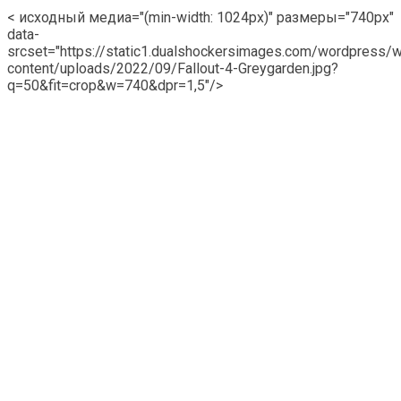
< исходный медиа="(min-width: 1024px)" размеры="740px"
data-
srcset="https://static1.dualshockersimages.com/wordpress/
content/uploads/2022/09/Fallout-4-Greygarden.jpg?
q=50&fit=crop&w=740&dpr=1,5"/>