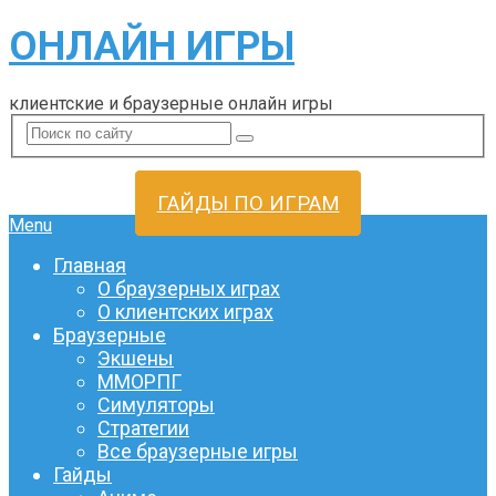
ОНЛАЙН ИГРЫ
клиентские и браузерные онлайн игры
ГАЙДЫ ПО ИГРАМ
Menu
Главная
О браузерных играх
О клиентских играх
Браузерные
Экшены
ММОРПГ
Симуляторы
Стратегии
Все браузерные игры
Гайды