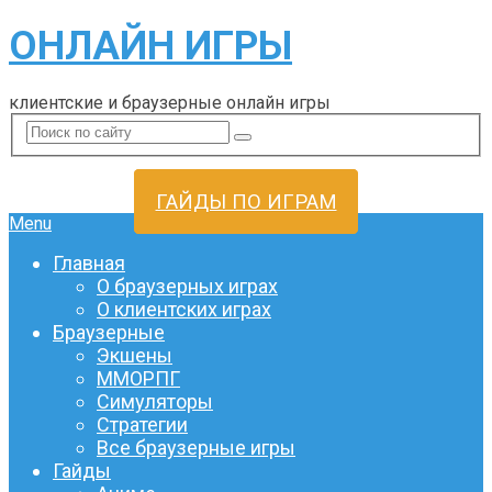
ОНЛАЙН ИГРЫ
клиентские и браузерные онлайн игры
ГАЙДЫ ПО ИГРАМ
Menu
Главная
О браузерных играх
О клиентских играх
Браузерные
Экшены
ММОРПГ
Симуляторы
Стратегии
Все браузерные игры
Гайды