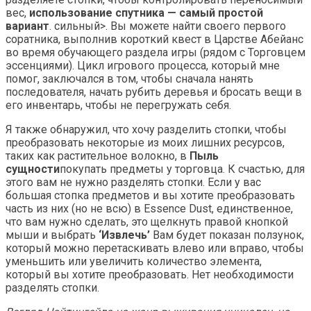
вес,
использование спутника — самый простой
вариант
. сильный>. Вы можете найти своего первого
соратника, выполнив короткий квест в Царстве Абейанс
во время обучающего раздела игры (рядом с Торговцем
эссенциями). Цикл игрового процесса, который мне
помог, заключался в том, чтобы сначала нанять
последователя, начать рубить деревья и бросать вещи в
его инвентарь, чтобы не перегружать себя.
Я также обнаружил, что хочу разделить стопки, чтобы
преобразовать некоторые из моих лишних ресурсов,
таких как растительное волокно, в
Пыль
сущности
покупать предметы у торговца. К счастью, для
этого вам не нужно разделять стопки. Если у вас
большая стопка предметов и вы хотите преобразовать
часть из них (но не всю) в Essence Dust, единственное,
что вам нужно сделать, это щелкнуть правой кнопкой
мыши и выбрать
‘Извлечь’
Вам будет показан ползунок,
который можно перетаскивать влево или вправо, чтобы
уменьшить или увеличить количество элемента,
который вы хотите преобразовать. Нет необходимости
разделять стопки.