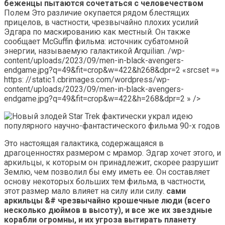
беженцы пытаются сочетаться с человечеством
Полем Это различие окупается рядом блестящих
прицелов, в частности, чрезвычайно плохих усилий
Эдгара по маскированию как местный. Он также
сообщает McGuffin фильма: источник субатомной
энергии, называемую галактикой Arquilian. /wp-
content/uploads/2023/09/men-in-black-avengers-
endgame.jpg?q=49&fit=crop&w=422&h268&dpr=2 «srcset =»
https: //static1.cbrimages.com/wordpress/wp-
content/uploads/2023/09/men-in-black-avengers-
endgame.jpg?q=49&fit=crop&w=422&h=268&dpr=2 » />
Это настоящая галактика, содержащаяся в
драгоценностях размером с мрамор. Эдгар хочет этого, и
аркильцы, к которым он принадлежит, скорее разрушит
Землю, чем позволил бы ему иметь ее. Он составляет
основу некоторых больших тем фильма, в частности,
этот размер мало влияет на силу или силу.
сами
аркильцы &# чрезвычайно крошечные люди (всего
несколько дюймов в высоту), и все же их звездные
корабли огромны, и их угроза вытирать планету