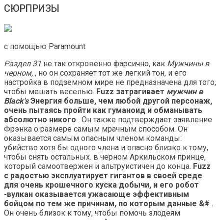
СЮРПРИЗЫ
с помощью Paramount
Раздел 31
не так откровенно фарсично, как
Мужчины в
черном,
, но он сохраняет тот же легкий тон, и его
настройка в подземном мире не предназначена для того,
чтобы мешать веселью.
Fuzz затрагивает
мужчин в
Black's
Энергия больше, чем любой другой персонаж,
очень пытаясь пройти как гуманоид и обманывать
абсолютно никого
. Он также подтверждает заявление
Фрэнка о размере самым мрачным способом. Он
оказывается самым опасным членом команды:
убийство хотя бы одного члена и опасно близко к тому,
чтобы снять остальных. в черном Аркильском принце,
который самоотвержен и альтруистичен до конца.
Fuzz
с радостью эксплуатирует гигантов в своей среде
для очень крошечного куска добычи, и его робот
-вулкан оказывается ужасающе эффективным
бойцом по тем же причинам, по которым данные &#
.
Он очень близок к тому, чтобы помочь злодеям