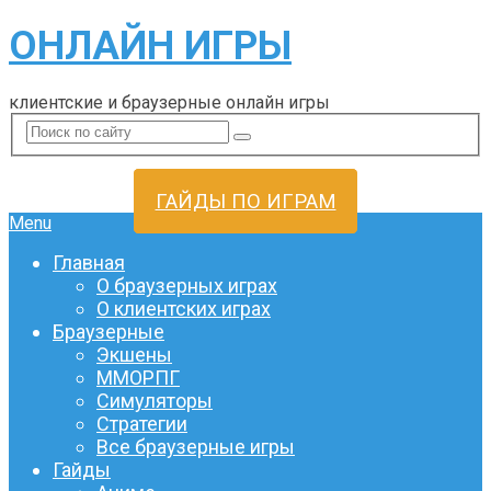
ОНЛАЙН ИГРЫ
клиентские и браузерные онлайн игры
ГАЙДЫ ПО ИГРАМ
Menu
Главная
О браузерных играх
О клиентских играх
Браузерные
Экшены
ММОРПГ
Симуляторы
Стратегии
Все браузерные игры
Гайды