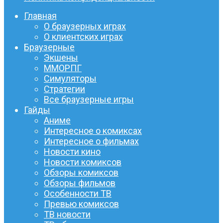
Главная
О браузерных играх
О клиентских играх
Браузерные
Экшены
ММОРПГ
Симуляторы
Стратегии
Все браузерные игры
Гайды
Аниме
Интересное о комиксах
Интересное о фильмах
Новости кино
Новости комиксов
Обзоры комиксов
Обзоры фильмов
Особенности ТВ
Превью комиксов
ТВ новости