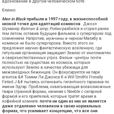
вдохновение в другом человеческом боте
близко
Men in Black
прибыли в 1997 году, в жизнеспособной
низкой точке для адаптаций комиксов
. Джоэл
Шумахер
Batman & amp; Робин
разбился и сгорел ранее
тем летом, оставив будущее фильмов о супергероях под
сомнением. Напротив,
мужчины в черном
Малибу в
комиксе не было супергероев. Вместо этого он
предложил научно-фантастическую вселенную, где
титульная организация защищает Землю от инопланетян
и сверхъестественных угроз. Фильм -центры почти
полностью на существах из космоса, которые
используют Землю в качестве убежища для
межзвездных беженцев. Он фокусируется на паре
агентов &# Томми Ли Джонса K и Will Smith's Fronally
Finted J &# пытаясь остановить гигантского таракана по
имени Эдгар. Проблема, охватывающая всевозможные
твари странной формы, начиная с Neeble с сигарной
формой и его приятелей, которые тратят время в
кофейной комнате.
почти ни один из них не является
даже отдаленно человеком в своих нормальных
формах, что усиливает концепцию, что все они