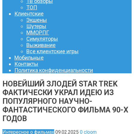
ТВ обзоры
ТОП
Клиентские
Экшены
Шутеры
ММОРПГ
Симуляторы
Выживание
Все клиентские игры
Мобильные
Контакты
Политика конфиденциальности
НОВЕЙШИЙ ЗЛОДЕЙ STAR TREK
ФАКТИЧЕСКИ УКРАЛ ИДЕЮ ИЗ
ПОПУЛЯРНОГО НАУЧНО-
ФАНТАСТИЧЕСКОГО ФИЛЬМА 90-Х
ГОДОВ
Интересное о фильмах
09.02.2025
0
cloom