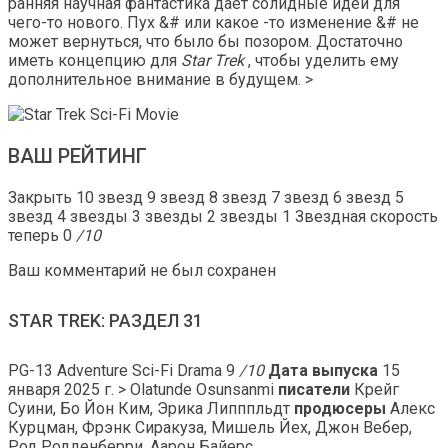
ранняя научная фантастика дает солидные идеи для
чего-то нового. Пух &# или какое -то изменение &# не
может вернуться, что было бы позором. Достаточно
иметь концепцию для
Star Trek
, чтобы уделить ему
дополнительное внимание в будущем. >
ВАШ РЕЙТИНГ
Закрыть 10 звезд 9 звезд 8 звезд 7 звезд 6 звезд 5
звезд 4 звезды 3 звезды 2 звезды 1 Звездная скорость
теперь 0
/10
Ваш комментарий не был сохранен
STAR TREK: РАЗДЕЛ 31
PG-13 Adventure Sci-Fi Drama
9
/10
Дата выпуска
15
января 2025 г. > Olatunde Osunsanmi
писатели
Крейг
Суини, Бо Йон Ким, Эрика Липппльдт
продюсеры
Алекс
Курцман, Фрэнк Сиракуза, Мишель Йех, Джон Вебер,
Род Родденберри, Аарон Байерс