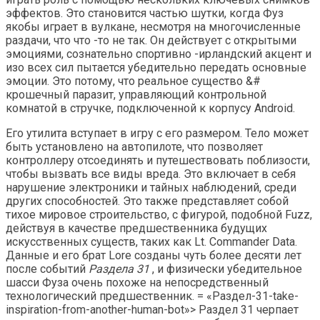
эффектов. Это становится частью шутки, когда Фуз
якобы играет в вулкане, несмотря на многочисленные
раздачи, что что -то не так. Он действует с открытыми
эмоциями, сознательно спортивно -ирландский акцент и
изо всех сил пытается убедительно передать основные
эмоции. Это потому, что реальное существо &#
крошечный паразит, управляющий контрольной
комнатой в стручке, подключенной к корпусу Android.
Его утилита вступает в игру с его размером. Тело может
быть установлено на автопилоте, что позволяет
контроллеру отсоединять и путешествовать поблизости,
чтобы вызвать все виды вреда. Это включает в себя
нарушение электроники и тайных наблюдений, среди
других способностей. Это также представляет собой
тихое мировое строительство, с фигурой, подобной Fuzz,
действуя в качестве предшественника будущих
искусственных существ, таких как Lt. Commander Data.
Данные и его брат Lore созданы чуть более десяти лет
после событий
Раздела 31
, и физически убедительное
шасси Фуза очень похоже на непосредственный
технологический предшественник. = «Раздел-31-take-
inspiration-from-another-human-bot»> Раздел 31 черпает