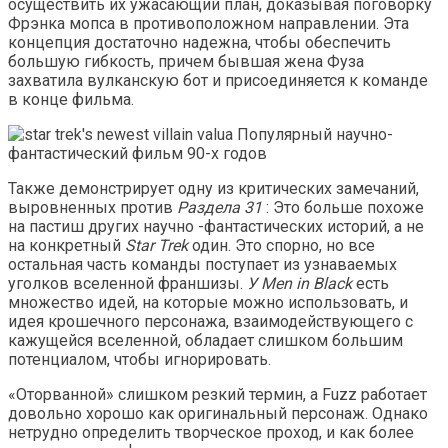
осуществить их ужасающий план, доказывая поговорку
Фрэнка мопса в противоположном направлении. Эта
концепция достаточно надежна, чтобы обеспечить
большую гибкость, причем бывшая жена Фуза
захватила вулканскую бот и присоединяется к команде
в конце фильма.
Также демонстрирует одну из критических замечаний,
выровненных против
Раздела 31
: Это больше похоже
на пастиш других научно -фантастических историй, а не
на конкретный
Star Trek
один. Это спорно, но все
остальная часть команды поступает из узнаваемых
уголков вселенной франшизы.
У Men in Black
есть
множество идей, на которые можно использовать, и
идея крошечного персонажа, взаимодействующего с
кажущейся вселенной, обладает слишком большим
потенциалом, чтобы игнорировать.
«Оторванной» слишком резкий термин, а Fuzz работает
довольно хорошо как оригинальный персонаж. Однако
нетрудно определить творческое проход, и как более