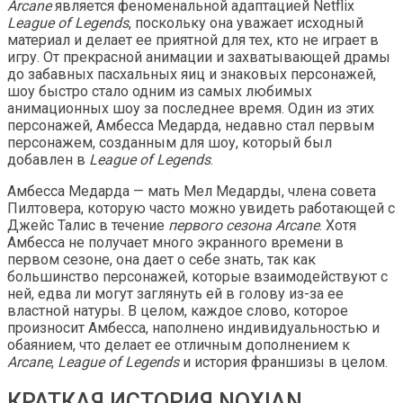
Arcane
является феноменальной адаптацией Netflix
League of Legends
, поскольку она уважает исходный
материал и делает ее приятной для тех, кто не играет в
игру. От прекрасной анимации и захватывающей драмы
до забавных пасхальных яиц и знаковых персонажей,
шоу быстро стало одним из самых любимых
анимационных шоу за последнее время. Один из этих
персонажей, Амбесса Медарда, недавно стал первым
персонажем, созданным для шоу, который был
добавлен в
League of Legends
.
Амбесса Медарда — мать Мел Медарды, члена совета
Пилтовера, которую часто можно увидеть работающей с
Джейс Талис в течение
первого сезона Arcane
. Хотя
Амбесса не получает много экранного времени в
первом сезоне, она дает о себе знать, так как
большинство персонажей, которые взаимодействуют с
ней, едва ли могут заглянуть ей в голову из-за ее
властной натуры. В целом, каждое слово, которое
произносит Амбесса, наполнено индивидуальностью и
обаянием, что делает ее отличным дополнением к
Arcane
,
League of Legends
и история франшизы в целом.
КРАТКАЯ ИСТОРИЯ NOXIAN