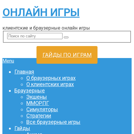
ОНЛАЙН ИГРЫ
клиентские и браузерные онлайн игры
ГАЙДЫ ПО ИГРАМ
Menu
Главная
О браузерных играх
О клиентских играх
Браузерные
Экшены
ММОРПГ
Симуляторы
Стратегии
Все браузерные игры
Гайды