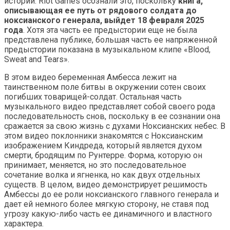
истории. Riot Games осознали это, поскольку
книга,
описывающая ее путь от рядового солдата до
ноксианского генерала, выйдет 18 февраля 2025
года
. Хотя эта часть ее предыстории еще не была
представлена ​​публике, большая часть ее напряженной
предыстории показана в музыкальном клипе «Blood,
Sweat and Tears».
В этом видео беременная Амбесса лежит на
таинственном поле битвы в окружении сотен своих
погибших товарищей-солдат. Остальная часть
музыкального видео представляет собой своего рода
последовательность снов, поскольку в ее сознании она
сражается за свою жизнь с духами Ноксианских небес. В
этом видео поклонники знакомятся с Ноксианским
изображением Киндреда, который является духом
смерти, бродящим по Рунтерре. Форма, которую он
принимает, меняется, но это последовательное
сочетание волка и ягненка, но как двух отдельных
существ. В целом, видео демонстрирует решимость
Амбессы до ее роли ноксианского главного генерала и
дает ей немного более мягкую сторону, не ставя под
угрозу какую-либо часть ее динамичного и властного
характера.