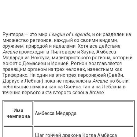
Рунтерра — это мир
League of Legends
, и он разделен на
множество регионов, каждый со своими видами,
оружием, природой и идеалами. Хотя все действие
Arcane
происходит в Пилтовере и Зауне, Амбесса
Медарда из Ноксуса, милитаристского региона, который
воюет с Демасией и Ионией. Регион возглавляется
правящим органом из трех человек, известным как
Трифарикс. Ни один из этих трех персонажей (Свейн,
Дариус и Леблан) пока не появлялся в
Arcane
, но были
небольшие намеки как на Свейна, так и на Леблана в
течение первого акта второго сезона Arcane.
Имя
Амбесса Медарда
чемпиона
Шаг гончей дракона Когда Амбесса