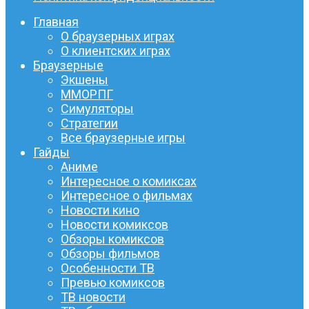
Главная
О браузерных играх
О клиентских играх
Браузерные
Экшены
ММОРПГ
Симуляторы
Стратегии
Все браузерные игры
Гайды
Аниме
Интересное о комиксах
Интересное о фильмах
Новости кино
Новости комиксов
Обзоры комиксов
Обзоры фильмов
Особенности ТВ
Превью комиксов
ТВ новости