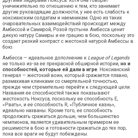
другими лидерами Ноксуса. Хотя она говорит
уничижительно по отношению к тем, кто занимает
другие руководящие должности, у нее есть слабость к
ноксианским солдатам и наемникам. Одно из таких
очаровательных взаимодействий происходит между
Амбессой и Самирой, Розой пустыни. Амбесса ценит
дикую натуру Самиры и ее грацию в бою, поскольку это
создает резкий контраст с жестокой натурой Амбессы в
бою.
Амбесса — идеальное дополнение к
League of Legends
не только из-за ее прекрасной обширной истории,
но и
способностей, которые ей дали в игре
. Ноксианский
генерал — жестокий воин, который сражается плавно,
размахивая клинками со смертельной точностью,
прежде чем стремительно перейти к следующей цели.
Названия ее способностей также показывают
жестокость Ноксуса, поскольку ее способность E,
«Рвать», и ее способность R, «Публичное казнь»,
идеально названы. Кроме того, ее способность
продолжать сражаться дольше, чем большинство
чемпионов, является удивительным примером ее
решимости в бою и готовности сражаться до тех пор,
пока все враги не будут побеждены.