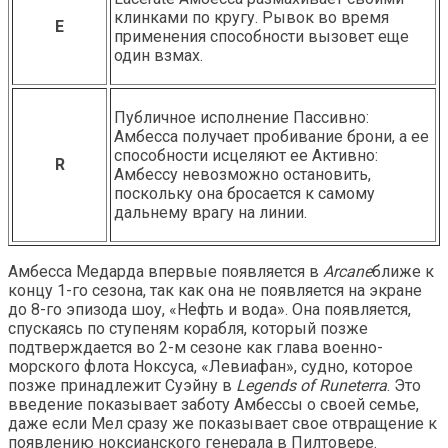
клинками по кругу. Рывок во время
E
применения способности вызовет еще
один взмах.
Публичное исполнение Пассивно:
Амбесса получает пробивание брони, а ее
способности исцеляют ее Активно:
R
Амбессу невозможно остановить,
поскольку она бросается к самому
дальнему врагу на линии.
Амбесса Медарда впервые появляется в
Arcane
ближе к
концу 1-го сезона, так как она не появляется на экране
до 8-го эпизода шоу, «Нефть и вода». Она появляется,
спускаясь по ступеням корабля, который позже
подтверждается во 2-м сезоне как глава военно-
морского флота Ноксуса, «Левиафан», судно, которое
позже принадлежит Суэйну в
Legends of Runeterra
. Это
введение показывает заботу Амбессы о своей семье,
даже если Мел сразу же показывает свое отвращение к
появлению ноксианского генерала в Пилтовере.