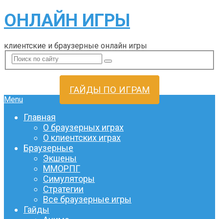
ОНЛАЙН ИГРЫ
клиентские и браузерные онлайн игры
ГАЙДЫ ПО ИГРАМ
Menu
Главная
О браузерных играх
О клиентских играх
Браузерные
Экшены
ММОРПГ
Симуляторы
Стратегии
Все браузерные игры
Гайды