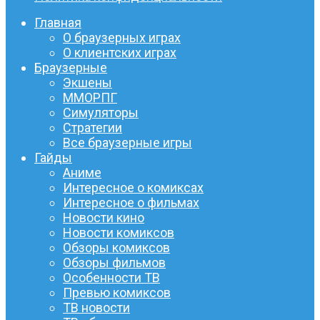
Главная
О браузерных играх
О клиентских играх
Браузерные
Экшены
ММОРПГ
Симуляторы
Стратегии
Все браузерные игры
Гайды
Аниме
Интересное о комиксах
Интересное о фильмах
Новости кино
Новости комиксов
Обзоры комиксов
Обзоры фильмов
Особенности ТВ
Превью комиксов
ТВ новости