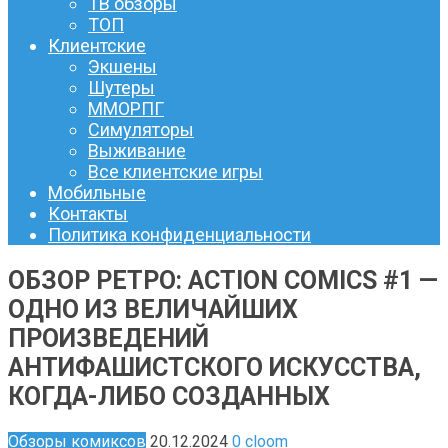
ТВ обзоры
ТОП
Клиентские
Экшены
Шутеры
ММОРПГ
Симуляторы
Выживание
Все клиентские игры
Мобильные
Контакты
Политика конфиденциальности
ОБЗОР РЕТРО: ACTION COMICS #1 —
ОДНО ИЗ ВЕЛИЧАЙШИХ
ПРОИЗВЕДЕНИЙ
АНТИФАШИСТСКОГО ИСКУССТВА,
КОГДА-ЛИБО СОЗДАННЫХ
Обзоры комиксов
20.12.2024
0
cloom