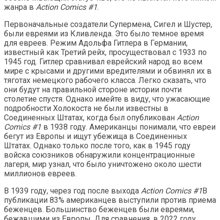
жанра в
Action Comics #1
.
Первоначальные создатели Супермена, Сигел и Шустер,
были евреями из Кливленда. Это было темное время
для евреев. Режим Адольфа Гитлера в Германии,
известный как Третий рейх, просуществовал с 1933 по
1945 год. Гитлер сравнивал еврейский народ во всем
мире с крысами и другими вредителями и обвинял их в
тяготах немецкого рабочего класса. Легко сказать, что
они будут на правильной стороне истории почти
столетие спустя. Однако имейте в виду, что ужасающие
подробности Холокоста не были известны в
Соединенных Штатах, когда был опубликован
Action
Comics #1
в 1938 году. Американцы понимали, что евреи
бегут из Европы и ищут убежища в Соединенных
Штатах. Однако только после того, как в 1945 году
войска союзников обнаружили концентрационные
лагеря, мир узнал, что было уничтожено около шести
миллионов евреев.
В 1939 году, через год после выхода
Action Comics #1
В
публикации 83% американцев выступили против приема
беженцев. Большинство беженцев были евреями,
бежавшими из Европы. Для сравнения, в 2022 году