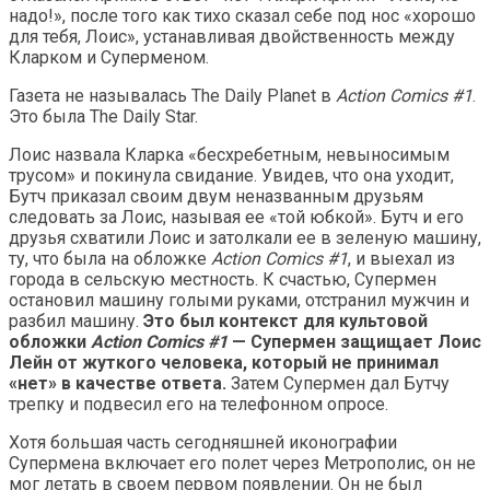
надо!», после того как тихо сказал себе под нос «хорошо
для тебя, Лоис», устанавливая двойственность между
Кларком и Суперменом.
Газета не называлась The Daily Planet в
Action Comics #1
.
Это была The Daily Star.
Лоис назвала Кларка «бесхребетным, невыносимым
трусом» и покинула свидание. Увидев, что она уходит,
Бутч приказал своим двум неназванным друзьям
следовать за Лоис, называя ее «той юбкой». Бутч и его
друзья схватили Лоис и затолкали ее в зеленую машину,
ту, что была на обложке
Action Comics #1
, и выехал из
города в сельскую местность. К счастью, Супермен
остановил машину голыми руками, отстранил мужчин и
разбил машину.
Это был контекст для культовой
обложки
Action Comics #1
— Супермен защищает Лоис
Лейн от жуткого человека, который не принимал
«нет» в качестве ответа.
Затем Супермен дал Бутчу
трепку и подвесил его на телефонном опросе.
Хотя большая часть сегодняшней иконографии
Супермена включает его полет через Метрополис, он не
мог летать в своем первом появлении. Он не был