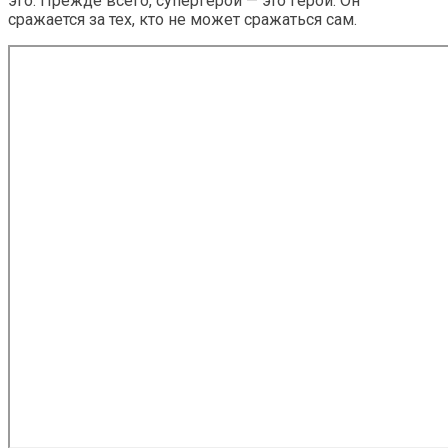
эго. Прежде всего, супергерой — это герой. Он
сражается за тех, кто не может сражаться сам.