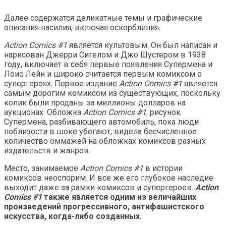
Далее содержатся деликатные темы и графические
описания насилия, включая оскорбления.
Action Comics #1
является культовым. Он был написан и
нарисован Джерри Сигелом и Джо Шустером в 1938
году, включает в себя первые появления Супермена и
Лоис Лейн и широко считается первым комиксом о
супергероях. Первое издание
Action Comics #1
является
самым дорогим комиксом из существующих, поскольку
копии были проданы за миллионы долларов на
аукционах. Обложка
Action Comics #1
, рисунок
Супермена, разбивающего автомобиль, пока люди
поблизости в шоке убегают, видела бесчисленное
количество оммажей на обложках комиксов разных
издательств и жанров.
Место, занимаемое
Action Comics #1
в истории
комиксов неоспорим. И все же его глубокое наследие
выходит даже за рамки комиксов и супергероев.
Action
Comics #1
также является одним из величайших
произведений прогрессивного, антифашистского
искусства, когда-либо созданных.