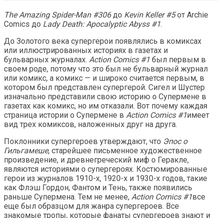
The Amazing Spider-Man #306
до
Kevin Keller #5
от Archie
Comics до
Lady Death: Apocalyptic Abyss #1
.
До Золотого века супергерои появлялись в комиксах
или иллюстрированных историях в газетах и ​​
бульварных журналах.
Action Comics #1
был первым в
своем роде, потому что это был не бульварный журнал
или комикс, а комикс — и широко считается первым, в
котором был представлен супергерой. Сигел и Шустер
изначально представили свою историю о Супермене в
газетах как комикс, но им отказали. Вот почему каждая
страница истории о Супермене в
Action Comics #1
имеет
вид трех комиксов, наложенных друг на друга.
Поклонники супергероев утверждают, что
Эпос о
Гильгамеше
, старейшее письменное художественное
произведение, и древнегреческий миф о Геракле,
являются историями о супергероях. Костюмированные
герои из журналов 1910-х, 1920-х и 1930-х годов, такие
как Флэш Гордон, Фантом и Тень, также появились
раньше Супермена. Тем не менее,
Action Comics #1
все
еще был образцом для жанра супергероев. Все
знакомые тропы, которые фанаты супергероев знают и