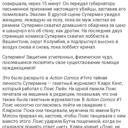
совершала, через 15 минут. Он передал губернатору
письменное признание настоящего убийцы, заставив его
помиловать Эвелин. В другой сцене Супермен увидел
женщину, лежащую на полу, пока ее муж хлестал ее
ремнем. Супермен схватил домашнего обидчика за шею
и швырнул его об стену, как дротик. На последних двух
страницах комикса Супермен схватил лоббиста в
Вашингтоне, округ Колумбия, и подпрыгнул высоко в
воздух снова и снова, пока лоббист кричал.
Супермен! Защитник угнетенных, физическое чудо,
поклявшееся посвятить свое существование помощи
нуждающимся!
Это было раскрыто в
Action Comics #1
что тайная
личность Супермена — газетный журналист Кларк Кент,
который работал с Лоис Лейн. На одной панели Лоис
печатала на машинке в редакции, показывая, что она
также была газетным журналистом. В
Action Comics #1
Лоис неохотно согласилась пойти на свидание с
Кларком. Пока они танцевали, мужчина по имени Бутч
Мэтсон прервал их, настояв, чтобы Лоис танцевала с ним
вместо этого. Лоис ударила Бутча пощечиной, когда он
отказался принять ответ «нет». Кларк кричит «Лоис, не