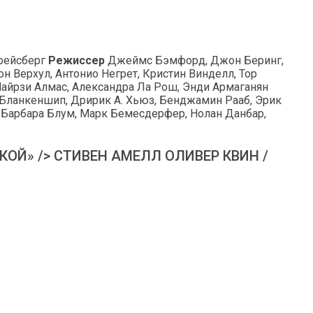
рейсберг
Режиссер
Джеймс Бэмфорд, Джон Беринг,
он Верхул, Антонио Негрет, Кристин Винделл, Тор
 Майрзи Алмас, Александра Ла Рош, Энди Армаганян
л Бланкеншип, Дририк А. Хьюз, Бенджамин Рааб, Эрик
и, Барбара Блум, Марк Бемесдерфер, Нолан Данбар,