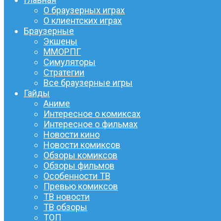
О браузерных играх
О клиентских играх
Браузерные
Экшены
ММОРПГ
Симуляторы
Стратегии
Все браузерные игры
Гайды
Аниме
Интересное о комиксах
Интересное о фильмах
Новости кино
Новости комиксов
Обзоры комиксов
Обзоры фильмов
Особенности ТВ
Превью комиксов
ТВ новости
ТВ обзоры
ТОП