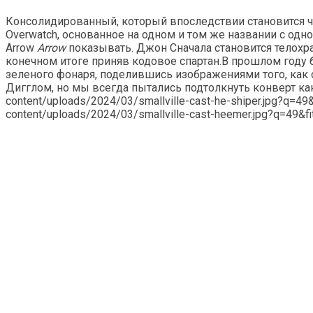
Консолидированный, который впоследствии становится ч
Overwatch, основанное на одном и том же названии с од
Arrow
Arrow
показывать. Джон Сначала становится телохр
конечном итоге приняв кодовое спартан.В прошлом году 
зеленого фонаря, поделившись изображениями того, как 
Дигглом, но мы всегда пытались подтолкнуть конверт как 
content/uploads/2024/03/smallville-cast-he-shiper.jpg?q=49&
content/uploads/2024/03/smallville-cast-heemer.jpg?q=49&fit