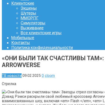
Клиентские
Экшены
Шутеры
ММОРПГ
Симуляторы
Выживание
Все клиентские игры
Мобильные
Контакты
Политика конфиденциальности
«ОНИ БЫЛИ ТАК СЧАСТЛИВЫ ТАМ»
ARROWVERSE
ТВ новости
09.02.2025
0
cloom
Стрелка