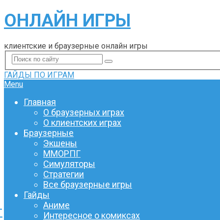
ОНЛАЙН ИГРЫ
клиентские и браузерные онлайн игры
ГАЙДЫ ПО ИГРАМ
Menu
Главная
О браузерных играх
О клиентских играх
Браузерные
Экшены
ММОРПГ
Симуляторы
Стратегии
Все браузерные игры
Гайды
Аниме
T
Интересное о комиксах