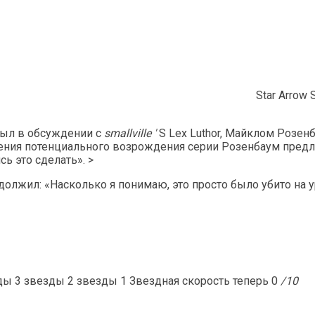
Star Arrow 
рыл в обсуждении с
smallville '
S Lex Luthor, Майклом Розен
ждения потенциального возрождения серии Розенбаум пре
ь это сделать». >
должил: «Насколько я понимаю, это просто было убито на 
зды 3 звезды 2 звезды 1 Звездная скорость теперь 0
/10