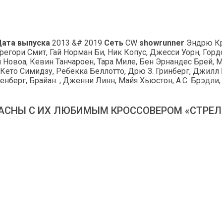
Дата выпуска
2013 &# 2019
Сеть
CW
showrunner
Эндрю К
регори Смит, Гай Норман Би, Ник Копус, Джесси Уорн, Горд
л Новоа, Кевин Танчароен, Тара Миле, Бен Эрнандес Брей,
 Кето Симидзу, Ребекка Беллотто, Дрю З. Гринберг, Джил
зенберг, Брайан. , Дженни Линн, Майя Хьюстон, А.С. Брэдл