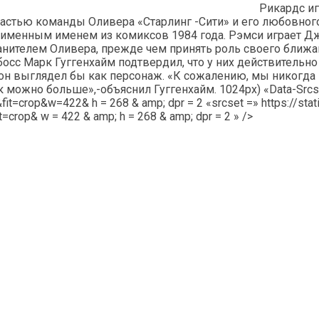
Рикардс иг
астью команды Оливера «Старлинг -Сити» и его любовного
ноименным именем из комиксов 1984 года. Рэмси играет Дж
анителем Оливера, прежде чем принять роль своего ближай
босс Марк Гуггенхайм подтвердил, что у них действительн
он выглядел бы как персонаж. «К сожалению, мы никогда 
можно больше»,-объяснил Гуггенхайм. 1024px) «Data-Srcset
fit=crop&w=422& h = 268 & amp; dpr = 2 «srcset =» https://st
=crop& w = 422 & amp; h = 268 & amp; dpr = 2 » />