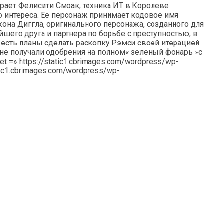
рает Фелисити Смоак, техника ИТ в Королеве
 интереса. Ее персонаж принимает кодовое имя
она Диггла, оригинального персонажа, созданного для
шего друга и партнера по борьбе с преступностью, в
о есть планы сделать раскопку Рэмси своей итерацией
не получали одобрения на полном« зеленый фонарь »с
 =» https://static1.cbrimages.com/wordpress/wp-
atic1.cbrimages.com/wordpress/wp-