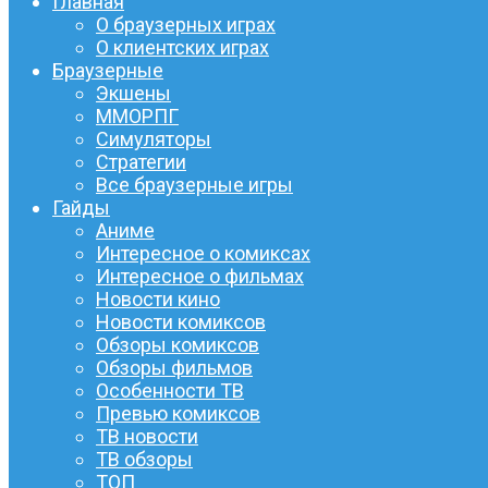
Главная
О браузерных играх
О клиентских играх
Браузерные
Экшены
ММОРПГ
Симуляторы
Стратегии
Все браузерные игры
Гайды
Аниме
Интересное о комиксах
Интересное о фильмах
Новости кино
Новости комиксов
Обзоры комиксов
Обзоры фильмов
Особенности ТВ
Превью комиксов
ТВ новости
ТВ обзоры
ТОП