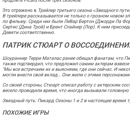
продлить
Picard
после трех сезонов.
Это отражено в
Трейлер третьего сезона «Звездного пути
В трейлере рассказывается не только о грозном новом з
по фильму. Среди них были ЛеВар Бертон (Джорди Ла Фор
Сиртис (Дина Трой) и Брент Спайнер (Лор). К ним присо
Девяти соответственно.
ПАТРИК СТЮАРТ О ВОССОЕДИНЕНИ
Шоураннер Терри Маталас ранее обещал фанатам, что
П
также подтвердил, что предложил самим актерам взвесить 
"Мы все встречаем их и выясняем, где они сейчас. И неко
могли внести свой вклад… Они жили с этими персонажами
Со своей стороны, Стюарт описал работу с актерским со
весело проводили время, что иногда вызывали головную 
Звездный путь: Пикард
Сезоны 1 и 2 в настоящее время 
ПОХОЖИЕ ИГРЫ