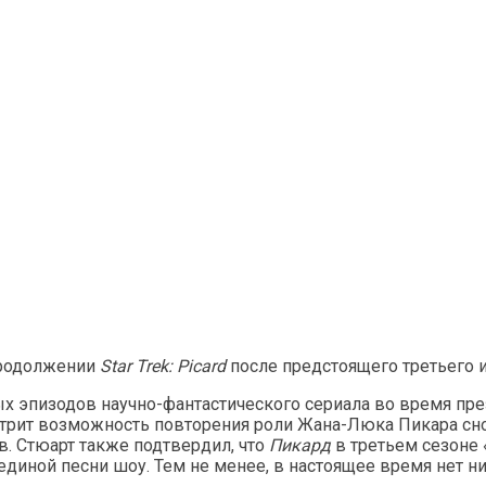
продолжении
Star Trek: Picard
после предстоящего третьего и
вых эпизодов научно-фантастического сериала во время пр
смотрит возможность повторения роли Жана-Люка Пикара с
в. Стюарт также подтвердил, что
Пикард
в третьем сезоне 
бединой песни шоу. Тем не менее, в настоящее время нет ни