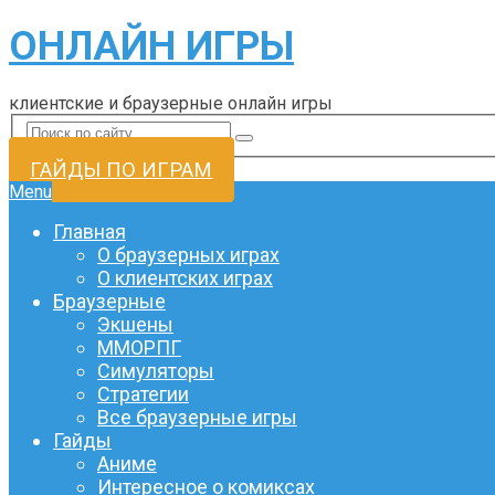
ОНЛАЙН ИГРЫ
клиентские и браузерные онлайн игры
ГАЙДЫ ПО ИГРАМ
Menu
Главная
О браузерных играх
О клиентских играх
Браузерные
Экшены
ММОРПГ
Симуляторы
Стратегии
Все браузерные игры
Гайды
Аниме
Интересное о комиксах