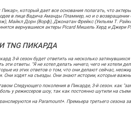
: Пикар», который дает все основания полагать, что актер
лодее в лице Вадича Аманды Пламмер, но и о возвращении
ж), Майкл Дорн (Ворф), Джонатан Фрейкс (Уильям Т. Райк
единятся вернувшиеся актеры
Picard
Мишель Херд и Джери Ра
И TNG ПИКАРДА
икард
3-й сезон будет ответить на несколько затянувшихс
эти ответы. "Я не хотел делать ничего, чего не хотели дел
торые из этих ответов о том, что они делают сейчас, неож
. Они ходят на съезды. Они знают истории, которые важны
ставом
Следующего поколения
в
Пикарде
, 3-й сезон. как "
боль у режиссеров шоу, так как постоянно шутили на съе
транслируются на Paramount+. Премьера третьего сезона з