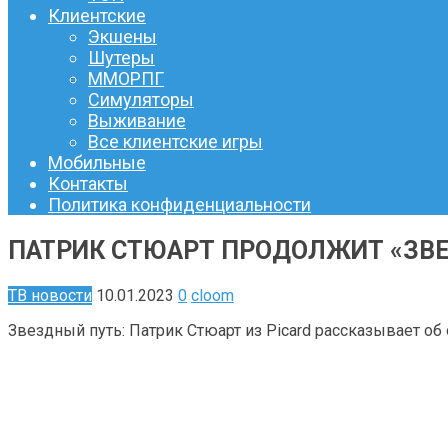
Клиентские
Экшены
Шутеры
ММОРПГ
Симуляторы
Выживание
Все клиентские игры
Мобильные
Контакты
Политика конфиденциальности
ПАТРИК СТЮАРТ ПРОДОЛЖИТ «ЗВЕ
ТВ новости
10.01.2023
0
cloom
Звездный путь: Патрик Стюарт из Picard рассказывает об