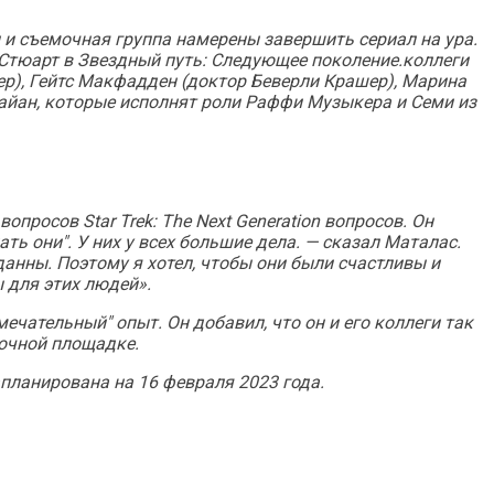
ы и съемочная группа намерены завершить сериал на ура.
 Стюарт в
Звездный путь: Следующее поколение
.коллеги
ер), Гейтс Макфадден (доктор Беверли Крашер), Марина
йан, которые исполнят роли Раффи Музыкера и Семи из
я вопросов
Star Trek: The Next Generation
вопросов. Он
ать они". У них у всех большие дела. — сказал Маталас.
иданны. Поэтому я хотел, чтобы они были счастливы и
 для этих людей».
замечательный" опыт. Он добавил, что он и его коллеги так
мочной площадке.
апланирована на 16 февраля 2023 года.