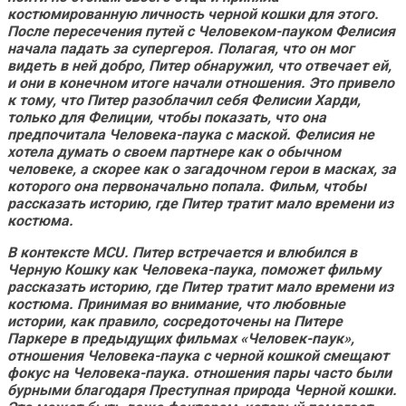
костюмированную личность черной кошки для этого.
После пересечения путей с Человеком-пауком Фелисия
начала падать за супергероя. Полагая, что он мог
видеть в ней добро, Питер обнаружил, что отвечает ей,
и они в конечном итоге начали отношения.
Это привело
к тому, что Питер разоблачил себя Фелисии Харди,
только для Фелиции, чтобы показать, что она
предпочитала Человека-паука с маской.
Фелисия не
хотела думать о своем партнере как о обычном
человеке, а скорее как о загадочном герои в масках, за
которого она первоначально попала. Фильм, чтобы
рассказать историю, где Питер тратит мало времени из
костюма.
В контексте MCU. Питер встречается и влюбился в
Черную Кошку как Человека-паука, поможет фильму
рассказать историю, где Питер тратит мало времени из
костюма.
Принимая во внимание, что любовные
истории, как правило, сосредоточены на Питере
Паркере в предыдущих фильмах «Человек-паук»,
отношения Человека-паука с черной кошкой смещают
фокус на Человека-паука.
отношения пары часто были
бурными благодаря Преступная природа Черной кошки.