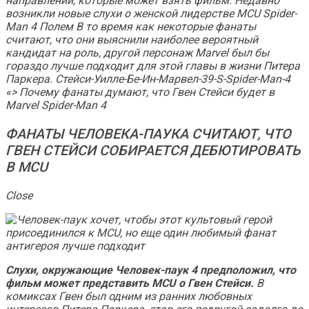
направлений, которые может взять фильм. Недавно
возникли новые слухи о женской лидерстве MCU
Spider-
Man 4
Полем В то время как некоторые фанаты
считают, что они выяснили наиболее вероятный
кандидат на роль, другой персонаж Marvel был бы
гораздо лучше подходит для этой главы в жизни Питера
Паркера. Стейси-Уилле-Бе-Ин-Марвел-39-S-Spider-Man-4
«> Почему фанаты думают, что Гвен Стейси будет в
Marvel Spider-Man 4
ФАНАТЫ ЧЕЛОВЕКА-ПАУКА СЧИТАЮТ, ЧТО
ГВЕН СТЕЙСИ СОБИРАЕТСЯ ДЕБЮТИРОВАТЬ
В MCU
Close
Слухи, окружающие
Человек-паук 4
предположил, что
фильм может представить MCU о Гвен Стейси.
В
комиксах Гвен был одним из ранних любовных