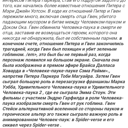
интересов Питера Паркера, став его подругой задолго до
того, как начались более известные отношения Питера с
Мэри Джейн Уотсон. В ходе их отношений Питер и Гвен
пережили много, включая смерть отца Гвен, убитого
падающим мусором в битве между Человеком-пауком и
Доком Ока. Гвен обвинила Человека-паука в смерти ее
отца, заставив ее возмущаться героем, которого она
никогда не обнаружила, был ее собственным парнем.
в
конечном счете, отношения Питера и Гвен закончились
трагедией, когда Гвен был похищен и убит зеленым
гоблином. /em>, это был бы не первый раз, когда
персонаж появился на большом экране. Сначала она
была изображена в прямом эфире Брайса Далласа
Ховарда в «Человеке-пауке-пауке Сэма Райми».,
напротив Питера Паркера Тоби Магуайра. Затем Гвен
сыграл большую роль в перезагрузке франшизы Марка
Уэбба,
Удивительного Человека-паука
и
Удивительного
Человека-паука 2
, где ее сыграла Эмма Стоун.
Эти
фильмы с участием Эндрю Гарфилда в роли Человека-
паука изобразили смерть Гвен от рук гоблина.
Гвен
Стейси альтернативной вселенной со стороны пауков и
героическое альтер эго также сыграло важную роль в
анимированном
Человек-паук: в Spider-verse
и его
сиквел
через Spider-verse
.