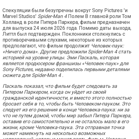
Спекуляции были безупречны вокруг Sony Pictures 'и
Marvel Studios'
Spider-Man 4
Полем В главной роли Том
Холланд в роли Питера Паркера, фильм предназначен
для выпуска 24 июля 2026 года. Помимо даты выхода,
Литтл был подтвержден. Поклонники столкнулись с
противоречивыми слухами, некоторые из которых
предполагают, что фильм продолжит
Человек-паук:
«Ничего дома». Другие предложили
Spider-Man 4
стать
историей на уровне улицы. Эми Паскаль, которая
является продюсером франшизы «Человек-паук» для
Sony Pictures, недавно поделилась первыми деталями
сюжета для
Spider-Man 4
.
Паскаль показал, что фильм будет следовать за
Питером Паркером, когда он уйдет из своей
гражданской идентичности, и вместо этого полностью
бросает себя в то, чтобы быть Человеком-пауком. Это
следует из его решения в конце
Человека-паука: ни за
что не путем домой, чтобы мир забыл Питера Паркера,
оставив его самостоятельно и не осталось мало в его
жизни, кроме Человека-паука. Эта отправная точка
может намекнуть на несколько возможных