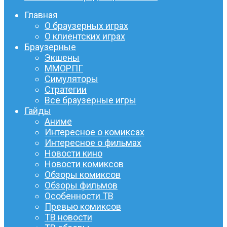
Главная
О браузерных играх
О клиентских играх
Браузерные
Экшены
ММОРПГ
Симуляторы
Стратегии
Все браузерные игры
Гайды
Аниме
Интересное о комиксах
Интересное о фильмах
Новости кино
Новости комиксов
Обзоры комиксов
Обзоры фильмов
Особенности ТВ
Превью комиксов
ТВ новости