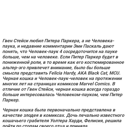
Гвен Стейси любил Питера Паркера, а не Человека-
паука, и недавние комментарии Эми Паскаль дают
понять, что
Человек-паук 4
сосредоточится на пауке
больше, чем на человеке.
Если Питер Паркер будет в
пониженной роли, в то время как его костюмированное
альтер-эго привлечет внимание, было бы больше
смысла представить Felicia Hardy, AKA Black Cat, MCU.
Черная кошка и Человек-паук-человек на протяжении
многих лет на страницах комиксов Marvel Comics. В
отличие от Гвен Стейси, черная кошка всегда гораздо
больше интересовалась Человеком-пауком, чем Питер
Паркер.
Черная кошка была первоначально представлена ​​в
качестве злодея в комиксах. Дочь печально известного
кошачьего грабителя Уолтера Харди, Фелисия, решила
пойти по стопам своего отца и приняла