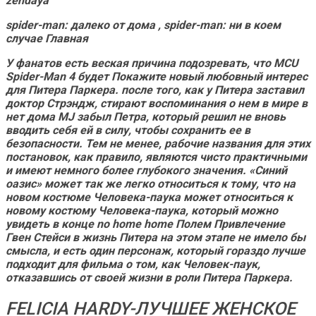
zendaya
spider-man: далеко от дома
,
spider-man: ни в коем
случае Главная
У фанатов есть веская причина подозревать, что MCU
Spider-Man 4
будет Покажите новый любовный интерес
для Питера Паркера.
после того, как у Питера заставил
доктор Стрэндж, стирают воспоминания о нем в мире в
нет дома
MJ забыл Петра, который решил не вновь
вводить себя ей в силу, чтобы сохранить ее в
безопасности. Тем не менее, рабочие названия для этих
постановок, как правило, являются чисто практичными
и имеют немного более глубокого значения. «Синий
оазис» может так же легко относиться к тому, что на
новом костюме Человека-паука может относиться к
новому костюму Человека-паука, который можно
увидеть в конце
no home home
Полем Привлечение
Гвен Стейси в жизнь Питера на этом этапе не имело бы
смысла, и есть один персонаж, который гораздо лучше
подходит для фильма о том, как Человек-паук,
отказавшись от своей жизни в роли Питера Паркера.
FELICIA HARDY-ЛУЧШЕЕ ЖЕНСКОЕ