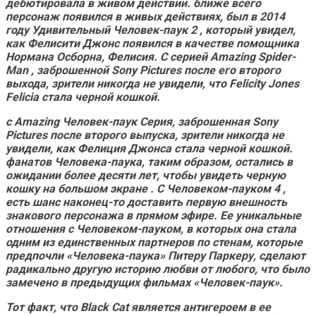
дебютировала в живом действии.
ближе всего
персонаж появился в живых действиях, был в 2014
году
Удивительный Человек-паук 2
, который увидел,
как Фелисити Джонс появился в качестве помощника
Нормана Осборна, Фелисия. С серией
Amazing Spider-
Man
, заброшенной Sony Pictures после его второго
выхода, зрители никогда не увидели, что Felicity Jones
Felicia стала черной кошкой.
с
Amazing Человек-паук
Серия, заброшенная Sony
Pictures после второго выпуска, зрители никогда не
увидели, как Фелиция Джонса стала черной кошкой.
фанатов Человека-паука, таким образом, остались в
ожидании более десяти лет, чтобы увидеть черную
кошку на большом экране
. С
Человеком-пауком 4
,
есть шанс наконец-то доставить первую внешность
знакового персонажа в прямом эфире. Ее уникальные
отношения с Человеком-пауком, в которых она стала
одним из единственных партнеров по стенам, которые
предпочли «Человека-паука» Питеру Паркеру, сделают
радикально другую историю любви от любого, что было
замечено в предыдущих фильмах «Человек-паук».
Тот факт, что Black Cat является антигероем в ее