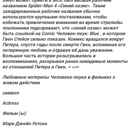
Gwen может прийти к MCU был вызван рабочим
названием
Spider-Man 4
«Синий оазис». Такие
закодированные рабочие названия обычно
используются крупными постановками, чтобы
избежать привлечения внимания во время стрельбы.
поклонники подозревают, что «синий оазис» может
быть ссылкой на Comic
Человек-паук: Blue
, в котором
Гвен Стейси сильно показан.
Комикс вращался вокруг
Питера, спустя годы после смерти Гвен, вспоминая его
потерянную любовь и отдавая ей дань уважения.
Большая часть истории разыгрывалась в
воспоминаниях, раскрывая ранее невидимые моменты
из отношений Питера и Гвен. = «»>
Любовные интересы Человека-паука в фильмах о
живом действии
символ
Actress
Фильм (ы)
Мэри Джейн Уотсон