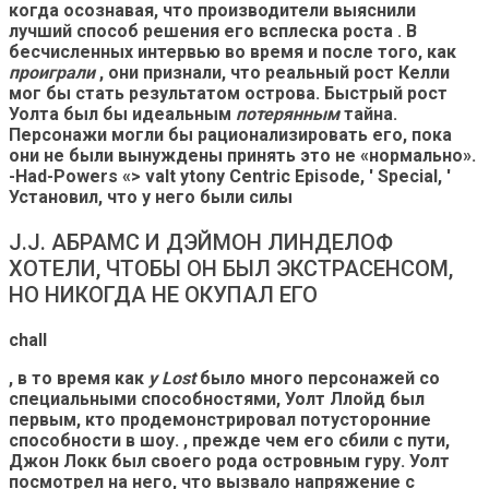
когда осознавая, что производители выяснили
лучший способ решения его всплеска роста
. В
бесчисленных интервью во время и после того, как
проиграли
, они признали, что реальный рост Келли
мог бы стать результатом острова. Быстрый рост
Уолта был бы идеальным
потерянным
тайна.
Персонажи могли бы рационализировать его, пока
они не были вынуждены принять это не «нормально».
-Had-Powers «> valt ytony Centric Episode, ' Special, '
Установил, что у него были силы
J.J. АБРАМС И ДЭЙМОН ЛИНДЕЛОФ
ХОТЕЛИ, ЧТОБЫ ОН БЫЛ ЭКСТРАСЕНСОМ,
НО НИКОГДА НЕ ОКУПАЛ ЕГО
chall
, в то время как
у Lost
было много персонажей со
специальными способностями,
Уолт Ллойд был
первым, кто продемонстрировал потусторонние
способности в шоу.
, прежде чем его сбили с пути,
Джон Локк был своего рода островным гуру. Уолт
посмотрел на него, что вызвало напряжение с