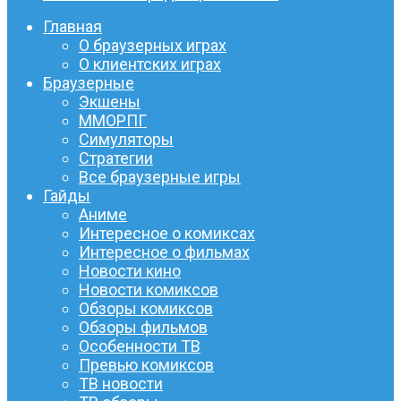
Главная
О браузерных играх
О клиентских играх
Браузерные
Экшены
ММОРПГ
Симуляторы
Стратегии
Все браузерные игры
Гайды
Аниме
Интересное о комиксах
Интересное о фильмах
Новости кино
Новости комиксов
Обзоры комиксов
Обзоры фильмов
Особенности ТВ
Превью комиксов
ТВ новости