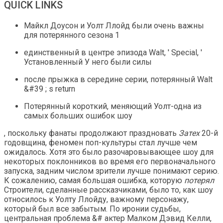
QUICK LINKS
Майкл Доусон и Уолт Ллойд были очень важны
для потерянного сезона 1
единственный в центре эпизода Walt, ' Special, '
Установленный У него были силы
после прыжка в середине серии, потерянный Walt
&#39 ; s return
Потерянный короткий, меняющий Уолт-одна из
самых больших ошибок шоу
, поскольку фанаты продолжают праздновать
Затех
20-й
годовщина, феномен поп-культуры стал лучше чем
ожидалось. Хотя это было разочаровывающее шоу для
некоторых поклонников во время его первоначального
запуска, задним числом зрители лучше понимают серию.
К сожалению, самая большая ошибка, которую
потерял
Строители, сделанные рассказчиками, было то, как шоу
относилось к Уолту Ллойду, важному персонажу,
который был все забытым. По иронии судьбы,
центральная проблема &# актер Малком Дэвид Келли,