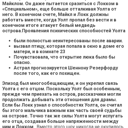
Майклом. Он даже пытается сразиться с Локком в
«Специальном», еще больше отталкивая Уолта от
него. В конечном счете, Майкл и Локк должны
работать вместе, когда Уолт пропал без вести и в
конечном итоге атакует белый медведь
острова.Проявления психических способностей Уолта
были полностью неинтересованы после аварии.
вызвал птицу, которая попала в окно в доме его
матери, и в комнате 23
Почувствовала, что открытие люка было бы
опасно.
Астрал прогнозируется Шеннону Резерфорду
после того, как его похищен.
Эпизод был многообещающим, и он укрепил связь
Уолта с его отцом. Поскольку Уолт был особенным,
прежде чем приехать на остров, рассказчики могли
продолжать добывать эти отношения для драмы.
Если бы Локк узнал о способностях Уолта, он считал
бы этого мальчика важным как часть своей судьбы
на острове. Точно так же силы Уолта могут испугать
его отца, создавая больше напряженности между
ним и Локком
. Вместо этого шоу никогда не окупилось.