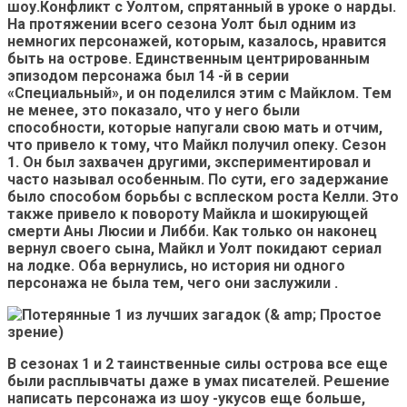
шоу.Конфликт с Уолтом, спрятанный в уроке о нарды.
На протяжении всего сезона Уолт был одним из
немногих персонажей, которым, казалось, нравится
быть на острове. Единственным центрированным
эпизодом персонажа был 14 -й в серии
«Специальный», и он поделился этим с Майклом. Тем
не менее, это показало, что у него были
способности, которые напугали свою мать и отчим,
что привело к тому, что Майкл получил опеку. Сезон
1. Он был захвачен другими, экспериментировал и
часто называл особенным. По сути, его задержание
было способом борьбы с всплеском роста Келли. Это
также привело к повороту Майкла и шокирующей
смерти Аны Люсии и Либби.
Как только он наконец
вернул своего сына, Майкл и Уолт покидают сериал
на лодке. Оба вернулись, но история ни одного
персонажа не была тем, чего они заслужили
.
В сезонах 1 и 2 таинственные силы острова все еще
были расплывчаты даже в умах писателей.
Решение
написать персонажа из шоу -укусов еще больше,