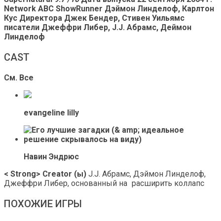
Network
ABC
ShowRunner
Дэймон Линделоф, Карлтон
Кус
Директора
Джек Бендер, Стивен Уильямс
писатели
Джеффри Либер, J.J. Абрамс, Деймон
Линделоф
CAST
См. Все
evangeline lilly
Навин Эндрюс
< Strong> Creator (ы)
J.J. Абрамс, Дэймон Линделоф,
Джеффри Либер, основанный на
расширить коллапс
ПОХОЖИЕ ИГРЫ