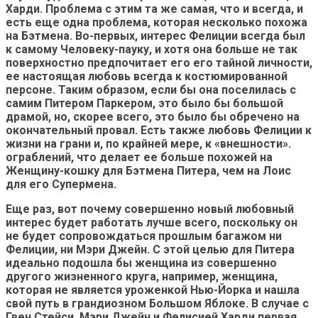
Харди. Проблема с этим та же самая, что и всегда, и
есть еще одна проблема, которая несколько похожа
на Бэтмена. Во-первых, интерес Фелиции всегда был
к самому Человеку-пауку, и хотя она больше не так
поверхностно предпочитает его его тайной личности,
ее настоящая любовь всегда к костюмированной
персоне. Таким образом, если бы она поселилась с
самим Питером Паркером, это было бы большой
драмой, но, скорее всего, это было бы обречено на
окончательный провал. Есть также любовь Фелиции к
жизни на грани и, по крайней мере, к «внешности».
ограблений, что делает ее больше похожей на
Женщину-кошку для Бэтмена Питера, чем на Лоис
для его Супермена.
Еще раз, вот почему совершенно новый любовный
интерес будет работать лучше всего, поскольку он
не будет сопровождаться прошлым багажом ни
Фелиции, ни Мэри Джейн. С этой целью для Питера
идеально подошла бы женщина из совершенно
другого жизненного круга, например, женщина,
которая не является уроженкой Нью-Йорка и нашла
свой путь в грандиозном Большом Яблоке. В случае с
Гвен Стейси, Мэри Джейн и Фелисией Харди первая