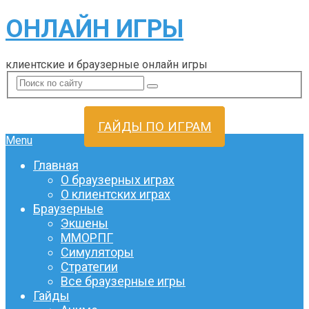
ОНЛАЙН ИГРЫ
клиентские и браузерные онлайн игры
ГАЙДЫ ПО ИГРАМ
Menu
Главная
О браузерных играх
О клиентских играх
Браузерные
Экшены
ММОРПГ
Симуляторы
Стратегии
Все браузерные игры
Гайды