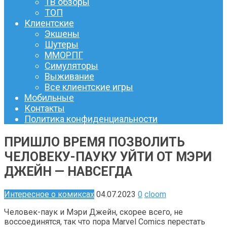
ТВ обзоры
ТОП
Клиентские
Экшены
Шутеры
ММОРПГ
Симуляторы
Выживание
Все клиентские игры
Мобильные
Контакты
Политика конфиденциальности
ПРИШЛО ВРЕМЯ ПОЗВОЛИТЬ
ЧЕЛОВЕКУ-ПАУКУ УЙТИ ОТ МЭРИ
ДЖЕЙН — НАВСЕГДА
Интересное о комиксах
04.07.2023
0
cloom
Человек-паук и Мэри Джейн, скорее всего, не
воссоединятся, так что пора Marvel Comics перестать