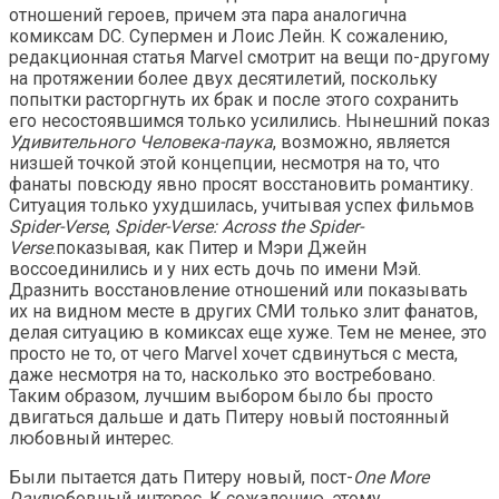
отношений героев, причем эта пара аналогична
комиксам DC. Супермен и Лоис Лейн. К сожалению,
редакционная статья Marvel смотрит на вещи по-другому
на протяжении более двух десятилетий, поскольку
попытки расторгнуть их брак и после этого сохранить
его несостоявшимся только усилились. Нынешний показ
Удивительного Человека-паука
, возможно, является
низшей точкой этой концепции, несмотря на то, что
фанаты повсюду явно просят восстановить романтику.
Ситуация только ухудшилась, учитывая успех фильмов
Spider-Verse
,
Spider-Verse: Across the Spider-
Verse
.показывая, как Питер и Мэри Джейн
воссоединились и у них есть дочь по имени Мэй.
Дразнить восстановление отношений или показывать
их на видном месте в других СМИ только злит фанатов,
делая ситуацию в комиксах еще хуже. Тем не менее, это
просто не то, от чего Marvel хочет сдвинуться с места,
даже несмотря на то, насколько это востребовано.
Таким образом, лучшим выбором было бы просто
двигаться дальше и дать Питеру новый постоянный
любовный интерес.
Были пытается дать Питеру новый, пост-
One More
Day
любовный интерес. К сожалению, этому