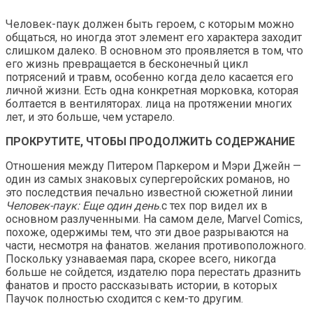
Человек-паук должен быть героем, с которым можно
общаться, но иногда этот элемент его характера заходит
слишком далеко. В основном это проявляется в том, что
его жизнь превращается в бесконечный цикл
потрясений и травм, особенно когда дело касается его
личной жизни. Есть одна конкретная морковка, которая
болтается в вентиляторах. лица на протяжении многих
лет, и это больше, чем устарело.
ПРОКРУТИТЕ, ЧТОБЫ ПРОДОЛЖИТЬ СОДЕРЖАНИЕ
Отношения между Питером Паркером и Мэри Джейн —
один из самых знаковых супергеройских романов, но
это последствия печально известной сюжетной линии
Человек-паук: Еще один день
.с тех пор видел их в
основном разлученными. На самом деле, Marvel Comics,
похоже, одержимы тем, что эти двое разрываются на
части, несмотря на фанатов. желания противоположного.
Поскольку узнаваемая пара, скорее всего, никогда
больше не сойдется, издателю пора перестать дразнить
фанатов и просто рассказывать истории, в которых
Паучок полностью сходится с кем-то другим.