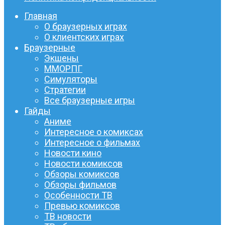
Главная
О браузерных играх
О клиентских играх
Браузерные
Экшены
ММОРПГ
Симуляторы
Стратегии
Все браузерные игры
Гайды
Аниме
Интересное о комиксах
Интересное о фильмах
Новости кино
Новости комиксов
Обзоры комиксов
Обзоры фильмов
Особенности ТВ
Превью комиксов
ТВ новости