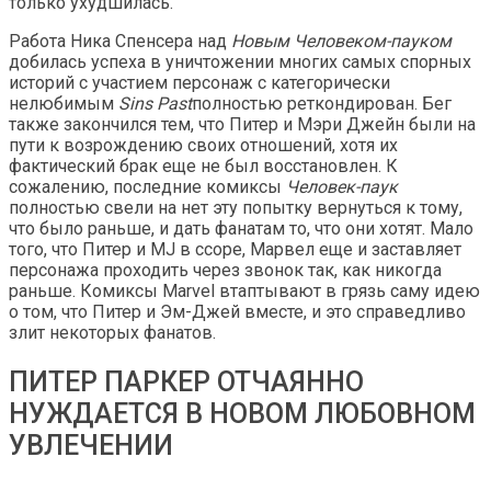
только ухудшилась.
Работа Ника Спенсера над
Новым Человеком-пауком
добилась успеха в уничтожении многих самых спорных
историй с участием персонаж с категорически
нелюбимым
Sins Past
полностью реткондирован. Бег
также закончился тем, что Питер и Мэри Джейн были на
пути к возрождению своих отношений, хотя их
фактический брак еще не был восстановлен. К
сожалению, последние комиксы
Человек-паук
полностью свели на нет эту попытку вернуться к тому,
что было раньше, и дать фанатам то, что они хотят. Мало
того, что Питер и MJ в ссоре, Марвел еще и заставляет
персонажа проходить через звонок так, как никогда
раньше. Комиксы Marvel втаптывают в грязь саму идею
о том, что Питер и Эм-Джей вместе, и это справедливо
злит некоторых фанатов.
ПИТЕР ПАРКЕР ОТЧАЯННО
НУЖДАЕТСЯ В НОВОМ ЛЮБОВНОМ
УВЛЕЧЕНИИ