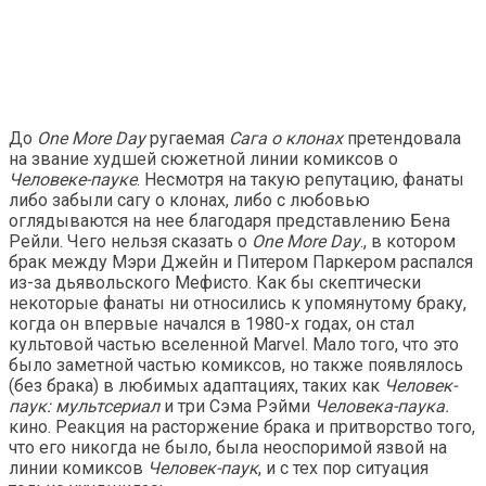
До
One More Day
ругаемая
Сага о клонах
претендовала
на звание худшей сюжетной линии комиксов о
Человеке-пауке
. Несмотря на такую ​​репутацию, фанаты
либо забыли сагу о клонах, либо с любовью
оглядываются на нее благодаря представлению Бена
Рейли. Чего нельзя сказать о
One More Day
., в котором
брак между Мэри Джейн и Питером Паркером распался
из-за дьявольского Мефисто. Как бы скептически
некоторые фанаты ни относились к упомянутому браку,
когда он впервые начался в 1980-х годах, он стал
культовой частью вселенной Marvel. Мало того, что это
было заметной частью комиксов, но также появлялось
(без брака) в любимых адаптациях, таких как
Человек-
паук: мультсериал
и три Сэма Рэйми
Человека-паука.
кино. Реакция на расторжение брака и притворство того,
что его никогда не было, была неоспоримой язвой на
линии комиксов
Человек-паук
, и с тех пор ситуация