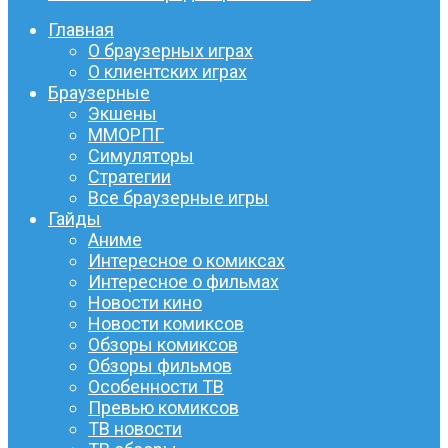
Главная
О браузерных играх
О клиентских играх
Браузерные
Экшены
ММОРПГ
Симуляторы
Стратегии
Все браузерные игры
Гайды
Аниме
Интересное о комиксах
Интересное о фильмах
Новости кино
Новости комиксов
Обзоры комиксов
Обзоры фильмов
Особенности ТВ
Превью комиксов
ТВ новости