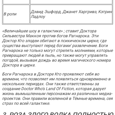
Дэвид Эшфорд, Джанет Харгривз, Кэтрин
В роли
Ладлоу
«Величайшее шоу в галактике» ; ставит Доктора
Сильвестра Маккоя против богов Рагнарока. Эти
Доктор Кто
злодеи обитают в психическом цирке, где
существа выступают перед богами' развлечение. Боги
Рагнарока не только могут стрелять молниями, которые
превращают людей в пыль, но также могут управлять
погодой, вызывая дождь во время магического номера
Доктора в цирке.
Боги Рагнарока в Докторе Кто проявляют себя во
времени, что позволяет им появляться одновременно в
нескольких периодах. Они также ответственны за
создание
Doctor Who's
Land Of Fiction, которая дарует
жизнь вымышленным персонажам из различных медиа-
проектов. Они правили вселенной в Тёмные времена, сея
страх по всей галактике.
3. РОЗА ЗЛОГО ВОЛКА ПОЛНОСТЬЮ