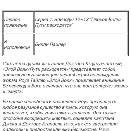
Первое
Серия 1, Эпизоды 12–13 "Плохой Волк/
появление
Пути расходятся"
В
Билли Пайпер
исполнении
Считается одним из лучших
Доктора Кто
двухчастный,
«Злой Волк/Пути расходятся»; представляет собой
эпическую кульминацию первой серии возрождения.
Форма Роуз Тайлер «Злой Волк» привлекает внимание.
Ее переход в Бога означает, что она контролирует жизнь
и смерть.
Ее новые способности позволяют Роуз превращать
любое разумное существо в пыль, которую она
использует, чтобы уничтожить далеков. Она также
способна воскрешать мертвых, оживляя капитана
Джека в
Докторе Кто
после того, как его застрелили
далековы и предоставили ему бессмертие. Роуз