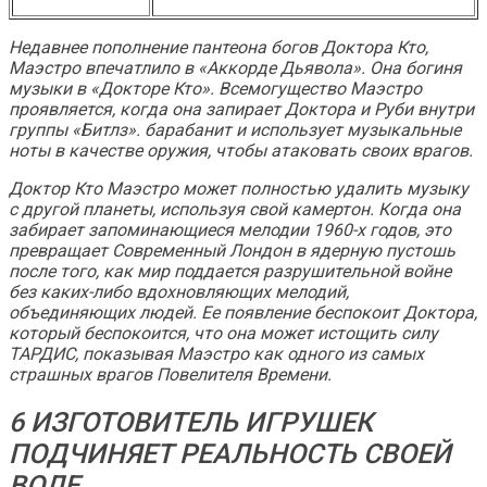
Недавнее пополнение пантеона богов
Доктора Кто
,
Маэстро впечатлило в «Аккорде Дьявола». Она богиня
музыки в «Докторе Кто».
Всемогущество Маэстро
проявляется, когда она запирает Доктора и Руби внутри
группы «Битлз». барабанит и использует музыкальные
ноты в качестве оружия, чтобы атаковать своих врагов.
Доктор Кто
Маэстро может полностью удалить музыку
с другой планеты, используя свой камертон. Когда она
забирает запоминающиеся мелодии 1960-х годов, это
превращает Современный Лондон в ядерную пустошь
после того, как мир поддается разрушительной войне
без каких-либо вдохновляющих мелодий,
объединяющих людей. Ее появление беспокоит Доктора,
который беспокоится, что она может истощить силу
ТАРДИС, показывая Маэстро как одного из самых
страшных врагов Повелителя Времени.
6 ИЗГОТОВИТЕЛЬ ИГРУШЕК
ПОДЧИНЯЕТ РЕАЛЬНОСТЬ СВОЕЙ
ВОЛЕ