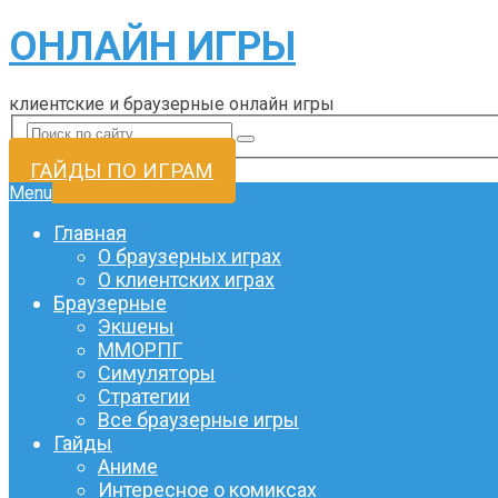
ОНЛАЙН ИГРЫ
клиентские и браузерные онлайн игры
ГАЙДЫ ПО ИГРАМ
Menu
Главная
О браузерных играх
О клиентских играх
Браузерные
Экшены
ММОРПГ
Симуляторы
Стратегии
Все браузерные игры
Гайды
Аниме
Интересное о комиксах