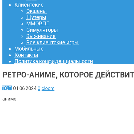
Клиентские
Экшены
Шутеры
ММОРПГ
Симуляторы
Выживание
Все клиентские игры
Мобильные
Контакты
Политика конфиденциальности
РЕТРО-АНИМЕ, КОТОРОЕ ДЕЙСТВ
ТОП
01.06.2024
0
cloom
аниме