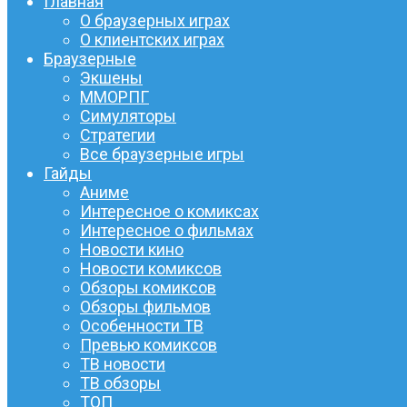
Главная
О браузерных играх
О клиентских играх
Браузерные
Экшены
ММОРПГ
Симуляторы
Стратегии
Все браузерные игры
Гайды
Аниме
Интересное о комиксах
Интересное о фильмах
Новости кино
Новости комиксов
Обзоры комиксов
Обзоры фильмов
Особенности ТВ
Превью комиксов
ТВ новости
ТВ обзоры
ТОП