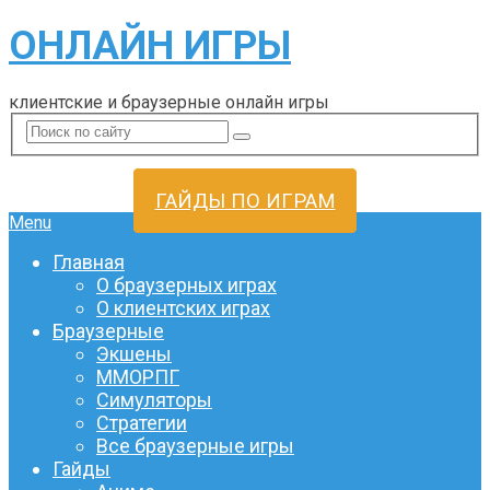
ОНЛАЙН ИГРЫ
клиентские и браузерные онлайн игры
ГАЙДЫ ПО ИГРАМ
Menu
Главная
О браузерных играх
О клиентских играх
Браузерные
Экшены
ММОРПГ
Симуляторы
Стратегии
Все браузерные игры
Гайды