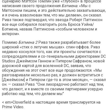
сценарию Мэттсон Томлин уже «глубоко» в процессе
написания своего продолжения
Бэтмена
. «Мы с
Маттсоном пишем, и это действительно захватывающе,
и я очень взволнован тем, что мы делаем», он сказал.
Ривз также подтвердил, что звезда Роберт Паттинсон
все еще собирался повторить роль Брюса Уэйна/
Бэтмена, назвав Паттинсона «особым человеком и
актером».
Помимо
Бэтмена 2
Ривз также разрабатывает более
широкий «стих о летучих мышах». спин-оффов. Ривз
недавно коснулся того, как эти проекты сочетаются с
сопредседателями и со-генеральными директорами DC
Studios Джеймсом Ганном и Питером Сафраном, новой
дорожной картой для вселенной DC, заявив, что
обсуждения на этот счет все еще продолжаются. «Мы
разговаривали несколько раз, я должен встретиться с
[Джеймсом] и Питером где-то в этом месяце», — сказал
он. — сказал Ривз. "Они лихорадочно работают над тем,
что делают, и я вместе со своими партнерами усердно
работаю над тем, что делаем мы"
< em>Cloverfield в настоящее время транслируется на
Prime Video.