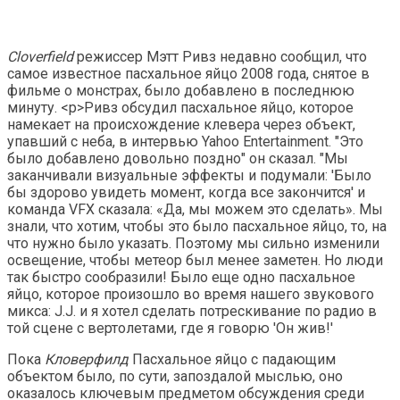
Cloverfield
режиссер Мэтт Ривз недавно сообщил, что
самое известное пасхальное яйцо 2008 года, снятое в
фильме о монстрах, было добавлено в последнюю
минуту.
<р>Ривз обсудил пасхальное яйцо, которое
намекает на происхождение клевера через объект,
упавший с неба, в интервью Yahoo Entertainment. "Это
было добавлено довольно поздно" он сказал. "Мы
заканчивали визуальные эффекты и подумали: 'Было
бы здорово увидеть момент, когда все закончится' и
команда VFX сказала: «Да, мы можем это сделать». Мы
знали, что хотим, чтобы это было пасхальное яйцо, то, на
что нужно было указать. Поэтому мы сильно изменили
освещение, чтобы метеор был менее заметен. Но люди
так быстро сообразили! Было еще одно пасхальное
яйцо, которое произошло во время нашего звукового
микса: J.J. и я хотел сделать потрескивание по радио в
той сцене с вертолетами, где я говорю 'Он жив!'
Пока
Кловерфилд
Пасхальное яйцо с падающим
объектом было, по сути, запоздалой мыслью, оно
оказалось ключевым предметом обсуждения среди