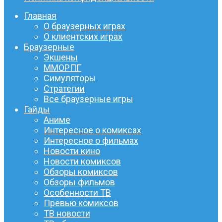
Главная
О браузерных играх
О клиентских играх
Браузерные
Экшены
ММОРПГ
Симуляторы
Стратегии
Все браузерные игры
Гайды
Аниме
Интересное о комиксах
Интересное о фильмах
Новости кино
Новости комиксов
Обзоры комиксов
Обзоры фильмов
Особенности ТВ
Превью комиксов
ТВ новости