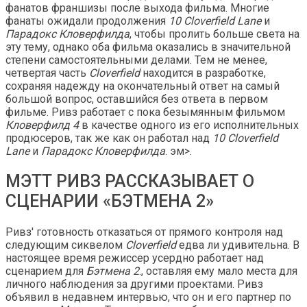
фанатов франшизы после выхода фильма. Многие
фанаты ожидали продолжения
10 Cloverfield Lane
и
Парадокс Кловерфилда
, чтобы пролить больше света на
эту тему, однако оба фильма оказались в значительной
степени самостоятельными делами. Тем не менее,
четвертая часть
Cloverfield
находится в разработке,
сохраняя надежду на окончательный ответ на самый
большой вопрос, оставшийся без ответа в первом
фильме. Ривз работает с пока безымянным фильмом
Кловерфилд 4
в качестве одного из его исполнительных
продюсеров, так же как он работал над
10 Cloverfield
Lane
и
Парадокс Кловерфилда
. эм>.
МЭТТ РИВЗ РАССКАЗЫВАЕТ О
СЦЕНАРИИ «БЭТМЕНА 2»
Ривз' готовность отказаться от прямого контроля над
следующим сиквелом
Cloverfield
едва ли удивительна. В
настоящее время режиссер усердно работает над
сценарием для
Бэтмена 2
., оставляя ему мало места для
личного наблюдения за другими проектами. Ривз
объявил в недавнем интервью, что он и его партнер по