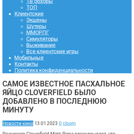
ТВ обзоры
ТОП
Клиентские
Экшены
Шутеры
ММОРПГ
Симуляторы
Выживание
Все клиентские игры
Мобильные
Контакты
Политика конфиденциальности
САМОЕ ИЗВЕСТНОЕ ПАСХАЛЬНОЕ
ЯЙЦО CLOVERFIELD БЫЛО
ДОБАВЛЕНО В ПОСЛЕДНЮЮ
МИНУТУ
Новости кино
13.01.2023
0
cloom
Режиссер Cloverfield Мэтт Ривз рассказывает, что