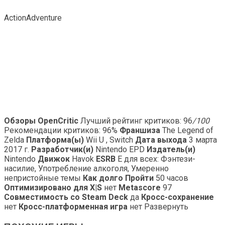
ActionAdventure
Обзоры OpenCritic
Лучший рейтинг критиков: 96
/100
Рекомендации критиков: 96%
Франшиза
The Legend of
Zelda
Платформа(ы)
Wii U , Switch
Дата выхода
3 марта
2017 г.
Разработчик(и)
Nintendo EPD
Издатель(и)
Nintendo
Движок
Havok
ESRB
E для всех: Фэнтези-
насилие, Употребление алкоголя, Умеренно
непристойные темы
Как долго Пройти
50 часов
Оптимизировано для X|S
нет
Metascore
97
Совместимость со Steam Deck
да
Кросс-сохранение
нет
Кросс-платформенная игра
нет Развернуть