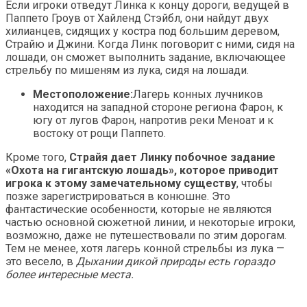
Если игроки отведут Линка к концу дороги, ведущей в
Паппето Гроув от Хайленд Стэйбл, они найдут двух
хилианцев, сидящих у костра под большим деревом,
Страйю и Джини. Когда Линк поговорит с ними, сидя на
лошади, он сможет выполнить задание, включающее
стрельбу по мишеням из лука, сидя на лошади.
Местоположение:
Лагерь конных лучников
находится на западной стороне региона Фарон, к
югу от лугов Фарон, напротив реки Меноат и к
востоку от рощи Паппето.
Кроме того,
Страйя дает Линку побочное задание
«Охота на гигантскую лошадь», которое приводит
игрока к этому замечательному существу
, чтобы
позже зарегистрироваться в конюшне. Это
фантастические особенности, которые не являются
частью основной сюжетной линии, и некоторые игроки,
возможно, даже не путешествовали по этим дорогам.
Тем не менее, хотя лагерь конной стрельбы из лука —
это весело, в
Дыхании дикой природы есть гораздо
более интересные места.