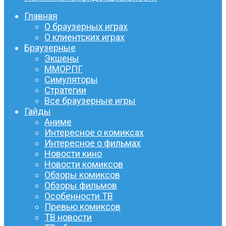
Главная
О браузерных играх
О клиентских играх
Браузерные
Экшены
ММОРПГ
Симуляторы
Стратегии
Все браузерные игры
Гайды
Аниме
Интересное о комиксах
Интересное о фильмах
Новости кино
Новости комиксов
Обзоры комиксов
Обзоры фильмов
Особенности ТВ
Превью комиксов
ТВ новости