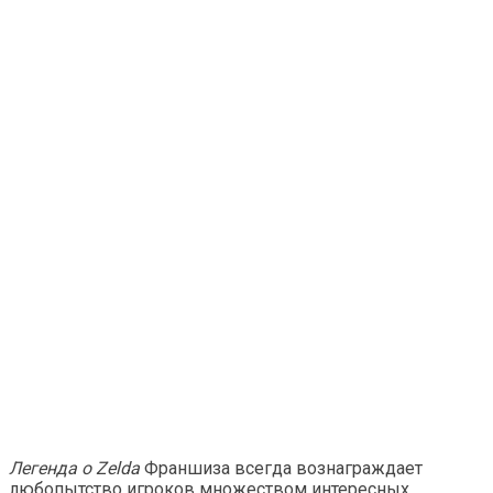
Легенда о Zelda
Франшиза всегда вознаграждает
любопытство игроков множеством интересных