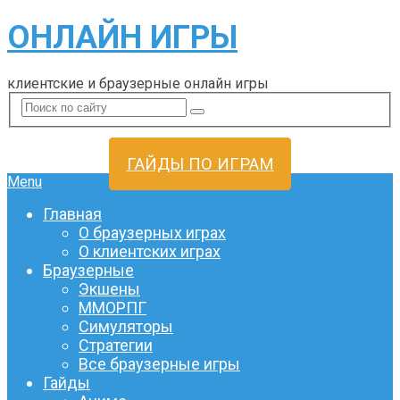
ОНЛАЙН ИГРЫ
клиентские и браузерные онлайн игры
ГАЙДЫ ПО ИГРАМ
Menu
Главная
О браузерных играх
О клиентских играх
Браузерные
Экшены
ММОРПГ
Симуляторы
Стратегии
Все браузерные игры
Гайды