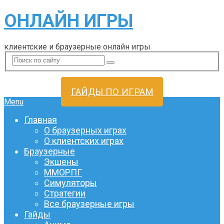
ОНЛАЙН ИГРЫ
клиентские и браузерные онлайн игры
ГАЙДЫ ПО ИГРАМ
Menu
Главная
О браузерных играх
О клиентских играх
Браузерные
Экшены
ММОРПГ
Симуляторы
Стратегии
Все браузерные игры
Гайды