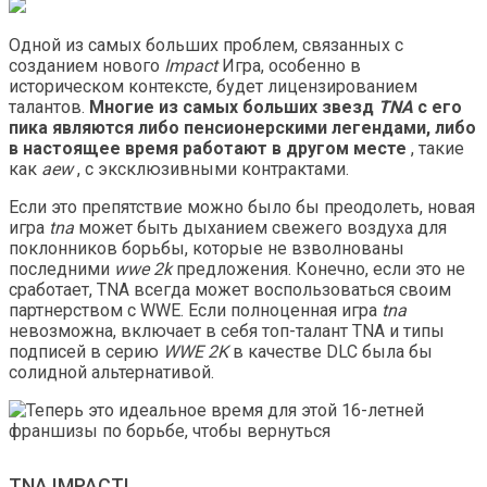
Одной из самых больших проблем, связанных с
созданием нового
Impact
Игра, особенно в
историческом контексте, будет лицензированием
талантов.
Многие из самых больших звезд
TNA
с его
пика являются либо пенсионерскими легендами, либо
в настоящее время работают в другом месте
, такие
как
aew
, с эксклюзивными контрактами.
Если это препятствие можно было бы преодолеть, новая
игра
tna
может быть дыханием свежего воздуха для
поклонников борьбы, которые не взволнованы
последними
wwe 2k
предложения. Конечно, если это не
сработает, TNA всегда может воспользоваться своим
партнерством с WWE. Если полноценная игра
tna
невозможна, включает в себя топ-талант TNA и типы
подписей в серию
WWE 2K
в качестве DLC была бы
солидной альтернативой.
TNA IMPACT!