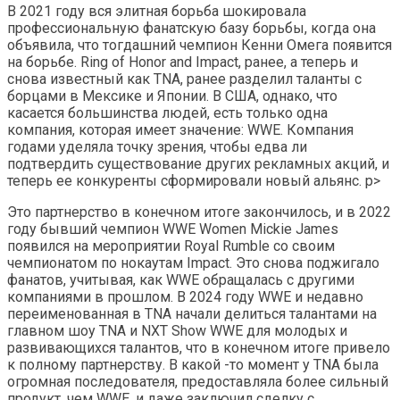
В 2021 году вся элитная борьба шокировала
профессиональную фанатскую базу борьбы, когда она
объявила, что тогдашний чемпион Кенни Омега появится
на борьбе. Ring of Honor and Impact, ранее, а теперь и
снова известный как TNA, ранее разделил таланты с
борцами в Мексике и Японии. В США, однако, что
касается большинства людей, есть только одна
компания, которая имеет значение: WWE. Компания
годами уделяла точку зрения, чтобы едва ли
подтвердить существование других рекламных акций, и
теперь ее конкуренты сформировали новый альянс. p>
Это партнерство в конечном итоге закончилось, и в 2022
году бывший чемпион WWE Women Mickie James
появился на мероприятии Royal Rumble со своим
чемпионатом по нокаутам Impact. Это снова поджигало
фанатов, учитывая, как WWE обращалась с другими
компаниями в прошлом. В 2024 году WWE и недавно
переименованная в TNA начали делиться талантами на
главном шоу TNA и NXT Show WWE для молодых и
развивающихся талантов, что в конечном итоге привело
к полному партнерству. В какой -то момент у TNA была
огромная последователя, предоставляла более сильный
продукт, чем WWE, и даже заключил сделку с