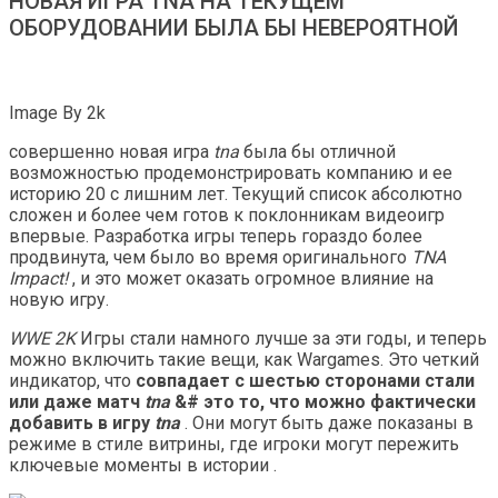
НОВАЯ ИГРА TNA НА ТЕКУЩЕМ
ОБОРУДОВАНИИ БЫЛА БЫ НЕВЕРОЯТНОЙ
Image By 2k
совершенно новая игра
tna
была бы отличной
возможностью продемонстрировать компанию и ее
историю 20 с лишним лет. Текущий список абсолютно
сложен и более чем готов к поклонникам видеоигр
впервые. Разработка игры теперь гораздо более
продвинута, чем было во время оригинального
TNA
Impact!
, и это может оказать огромное влияние на
новую игру.
WWE 2K
Игры стали намного лучше за эти годы, и теперь
можно включить такие вещи, как Wargames. Это четкий
индикатор, что
совпадает с шестью сторонами стали
или даже матч
tna
&# это то, что можно фактически
добавить в игру
tna
. Они могут быть даже показаны в
режиме в стиле витрины, где игроки могут пережить
ключевые моменты в истории
.