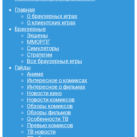
Главная
О браузерных играх
О клиентских играх
Браузерные
Экшены
ММОРПГ
Симуляторы
Стратегии
Все браузерные игры
Гайды
Аниме
Интересное о комиксах
Интересное о фильмах
Новости кино
Новости комиксов
Обзоры комиксов
Обзоры фильмов
Особенности ТВ
Превью комиксов
ТВ новости