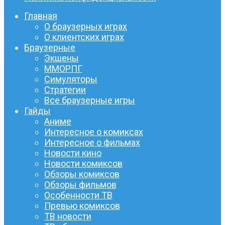
Главная
О браузерных играх
О клиентских играх
Браузерные
Экшены
ММОРПГ
Симуляторы
Стратегии
Все браузерные игры
Гайды
Аниме
Интересное о комиксах
Интересное о фильмах
Новости кино
Новости комиксов
Обзоры комиксов
Обзоры фильмов
Особенности ТВ
Превью комиксов
ТВ новости