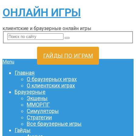
ОНЛАЙН ИГРЫ
клиентские и браузерные онлайн игры
ГАЙДЫ ПО ИГРАМ
Menu
Главная
О браузерных играх
О клиентских играх
Браузерные
Экшены
ММОРПГ
Симуляторы
Стратегии
Все браузерные игры
Гайды