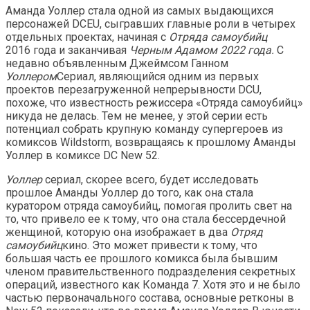
Аманда Уоллер стала одной из самых выдающихся
персонажей DCEU, сыгравших главные роли в четырех
отдельных проектах, начиная с
Отряда самоубийц
2016 года и заканчивая
Черным Адамом 2022 года.
С
недавно объявленным Джеймсом Ганном
Уоллером
Сериал, являющийся одним из первых
проектов перезагруженной непрерывности DCU,
похоже, что известность режиссера «Отряда самоубийц»
никуда не делась. Тем не менее, у этой серии есть
потенциал собрать крупную команду супергероев из
комиксов Wildstorm, возвращаясь к прошлому Аманды
Уоллер в комиксе DC New 52.
Уоллер
сериал, скорее всего, будет исследовать
прошлое Аманды Уоллер до того, как она стала
куратором отряда самоубийц, помогая пролить свет на
то, что привело ее к тому, что она стала бессердечной
женщиной, которую она изображает в два
Отряд
самоубийц
кино. Это может привести к тому, что
большая часть ее прошлого комикса была бывшим
членом правительственного подразделения секретных
операций, известного как Команда 7. Хотя это и не было
частью первоначального состава, основные ретконы в