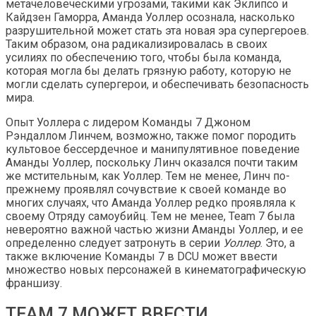
метачеловеческими угрозами, такими как Эклипсо и
Кайдзен Гаморра, Аманда Уоллер осознала, насколько
разрушительной может стать эта новая эра супергероев.
Таким образом, она радикализировалась в своих
усилиях по обеспечению того, чтобы была команда,
которая могла бы делать грязную работу, которую не
могли сделать супергерои, и обеспечивать безопасность
мира.
Опыт Уоллера с лидером Команды 7 Джоном
Рэндаллом Линчем, возможно, также помог породить
культовое бессердечное и манипулятивное поведение
Аманды Уоллер, поскольку Линч оказался почти таким
же мстительным, как Уоллер. Тем не менее, Линч по-
прежнему проявлял сочувствие к своей команде во
многих случаях, что Аманда Уоллер редко проявляла к
своему Отряду самоубийц. Тем не менее, Team 7 была
невероятно важной частью жизни Аманды Уоллер, и ее
определенно следует затронуть в серии
Уоллер
. Это, а
также включение Команды 7 в DCU может ввести
множество новых персонажей в кинематографическую
франшизу.
TEAM 7 МОЖЕТ ВВЕСТИ