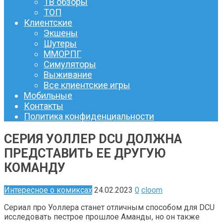
ТВ обзоры
ТОП
Клиентские
Экшены
Шутеры
ММОРПГ
Симуляторы
Выживание
Все клиентские игры
Мобильные
Контакты
Политика конфиденциальности
СЕРИЯ УОЛЛЕР DCU ДОЛЖНА
ПРЕДСТАВИТЬ ЕЕ ДРУГУЮ
КОМАНДУ
Интересное о комиксах
24.02.2023
0
cloom
Сериал про Уоллера станет отличным способом для DCU
исследовать пестрое прошлое Аманды, но он также