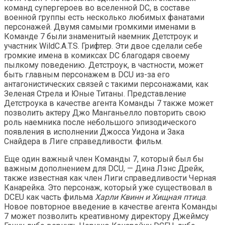
команд супергероев во вселенной DC, в составе
военной группы есть несколько любимых фанатами
персонажей. Двумя самыми громкими именами в
Команде 7 были знаменитый наемник Детстроук и
участник WildC.A.T.S. Грифтер. Эти двое сделали себе
громкие имена в комиксах DC благодаря своему
пылкому поведению. Детстроук, в частности, может
быть главным персонажем в DCU из-за его
антагонистических связей с такими персонажами, как
Зеленая Стрела и Юные Титаны. Представление
Детстроука в качестве агента Команды 7 также может
позволить актеру Джо Манганьелло повторить свою
роль наемника после небольшого эпизодического
появления в исполнении Джосса Уидона и Зака ​​
Снайдера в Лиге справедливости. фильм.
Еще один важный член Команды 7, который был бы
важным дополнением для DCU, — Дина Лэнс Дрейк,
также известная как член Лиги справедливости Черная
Канарейка. Это персонаж, который уже существовал в
DCEU как часть фильма
Харли Квинн и
Хищная птица
.
Новое повторное введение в качестве агента Команды
7 может позволить креативному директору Джеймсу