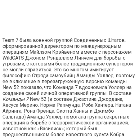
Team 7 была военной группой Соединенных Штатов,
сформированной директором по международным
операциям Майлзом Крэйвеном вместе с персонажем
WildCATS Джоном Рэндаллом Линчем для борьбы с
угрозами, с которыми более традиционные супергерои
не могли справиться. Это во многом имитирует
философию Отряда самоубийц Аманды Уоллер, поэтому
ее включение в перезагруженную версию команды
New 52 показало, что Команда 7 вдохновила Уоллер на
создание своей личной оперативной группы. В составе
Команды 7
New 52 (в составе Джастина Джордана,
Хесуса Мерино, Норма Рапмунда, Роба Хантера, Натана
Айринга, Рона Френца, Скотта Ханны и Джимбо
Сальгадо) Аманда Уоллер помогала группа секретных
операций в борьбе с террористической организацией,
известной как «Василиск»; который был
предшественником более известного культа Кобра.