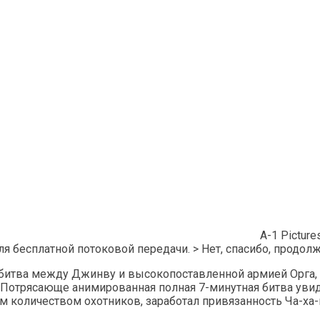
A-1 Pictur
 бесплатной потоковой передачи. > Нет, спасибо, продолж
кая битва между Джинву и высокопоставленной армией Орга,
 Потрясающе анимированная полная 7-минутная битва увиде
количеством охотников, заработал привязанность Ча-ха-в 