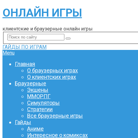
ОНЛАЙН ИГРЫ
клиентские и браузерные онлайн игры
ГАЙДЫ ПО ИГРАМ
Menu
Главная
О браузерных играх
О клиентских играх
Браузерные
Экшены
ММОРПГ
Симуляторы
Стратегии
Все браузерные игры
Гайды
Аниме
Интересное о комиксах