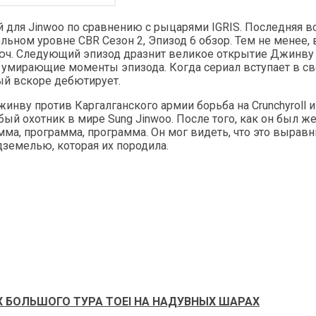
 для Jinwoo по сравнению с рыцарями IGRIS. Последняя вс
ьном уровне CBR Сезон 2, Эпизод 6 обзор. Тем не менее,
люч. Следующий эпизод дразнит великое открытие Джинву в
умирающие моменты эпизода. Когда сериал вступает в сво
ый вскоре дебютирует.
АХ БОЛЬШОГО ТУРА TOEI НА НАДУВНЫХ ШАРАХ