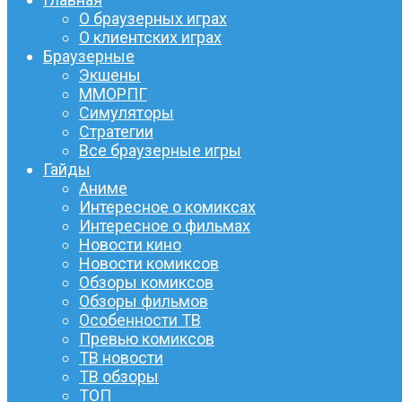
О браузерных играх
О клиентских играх
Браузерные
Экшены
ММОРПГ
Симуляторы
Стратегии
Все браузерные игры
Гайды
Аниме
Интересное о комиксах
Интересное о фильмах
Новости кино
Новости комиксов
Обзоры комиксов
Обзоры фильмов
Особенности ТВ
Превью комиксов
ТВ новости
ТВ обзоры
ТОП