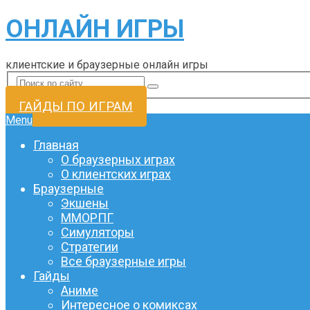
ОНЛАЙН ИГРЫ
клиентские и браузерные онлайн игры
ГАЙДЫ ПО ИГРАМ
Menu
Главная
О браузерных играх
О клиентских играх
Браузерные
Экшены
ММОРПГ
Симуляторы
Стратегии
Все браузерные игры
Гайды
Аниме
Интересное о комиксах