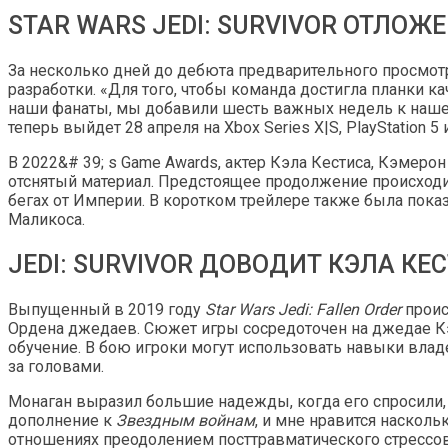
STAR WARS JEDI: SURVIVOR ОТЛОЖ
За несколько дней до дебюта предварительного просмотра
разработки. «Для того, чтобы команда достигла планки 
наши фанаты, мы добавили шесть важных недель к нашем
теперь выйдет 28 апреля на Xbox Series X|S, PlayStation 5 
В 2022&# 39; s Game Awards, актер Кэла Кестиса, Кэмеро
отснятый материал. Предстоящее продолжение происходи
бегах от Империи. В коротком трейлере также была пока
Маликоса.
JEDI: SURVIVOR ДОВОДИТ КЭЛА КЕ
Выпущенный в 2019 году
Star Wars Jedi: Fallen Order
проис
Ордена джедаев. Сюжет игры сосредоточен на джедае Кэ
обучение. В бою игроки могут использовать навыки вла
за головами.
Монаган выразил большие надежды, когда его спросили,
дополнение к
Звездным войнам
, и мне нравится насколь
отношениях преодолением посттравматического стрессово