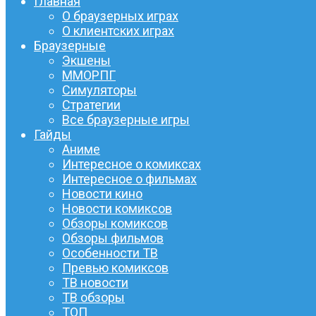
Главная
О браузерных играх
О клиентских играх
Браузерные
Экшены
ММОРПГ
Симуляторы
Стратегии
Все браузерные игры
Гайды
Аниме
Интересное о комиксах
Интересное о фильмах
Новости кино
Новости комиксов
Обзоры комиксов
Обзоры фильмов
Особенности ТВ
Превью комиксов
ТВ новости
ТВ обзоры
ТОП