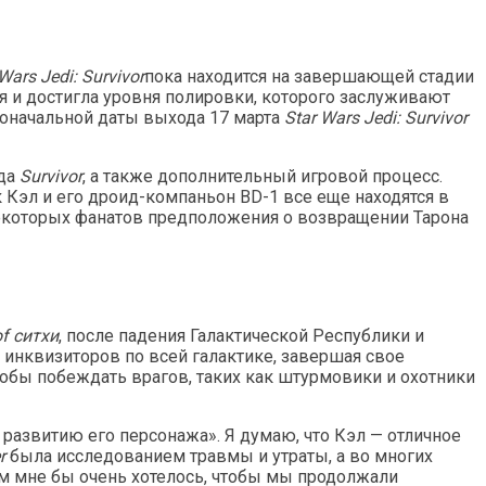
Wars Jedi: Survivor
пока находится на завершающей стадии
я и достигла уровня полировки, которого заслуживают
воначальной даты выхода 17 марта
Star Wars Jedi: Survivor
ода
Survivor
, а также дополнительный игровой процесс.
ак Кэл и его дроид-компаньон BD-1 все еще находятся в
 некоторых фанатов предположения о возвращении Тарона
of ситхи
, после падения Галактической Республики и
инквизиторов по всей галактике, завершая свое
обы побеждать врагов, таких как штурмовики и охотники
 развитию его персонажа». Я думаю, что Кэл — отличное
r
была исследованием травмы и утраты, а во многих
ем мне бы очень хотелось, чтобы мы продолжали