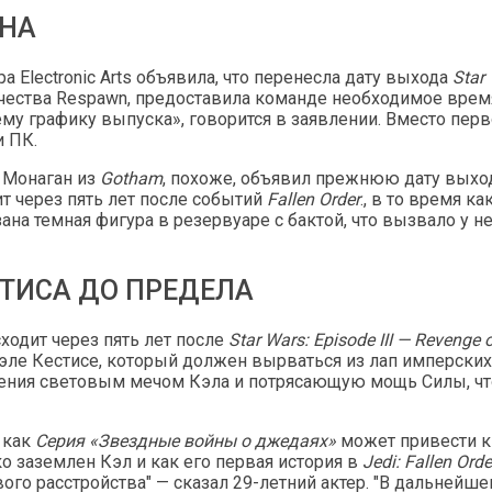
ЕНА
 Electronic Arts объявила, что перенесла дату выхода
Star 
качества Respawn, предоставила команде необходимое врем
у графику выпуска», говорится в заявлении. Вместо пер
и ПК.
н Монаган из
Gotham
, похоже, объявил прежнюю дату вых
т через пять лет после событий
Fallen Order
., в то время к
зана темная фигура в резервуаре с бактой, что вызвало у
СТИСА ДО ПРЕДЕЛА
ходит через пять лет после
Star Wars: Episode III — Revenge 
ле Кестисе, который должен вырваться из лап имперских 
дения световым мечом Кэла и потрясающую мощь Силы, чт
 как
Серия «Звездные войны о джедаях»
может привести к
ко заземлен Кэл и как его первая история в
Jedi: Fallen Orde
го расстройства" — сказал 29-летний актер. "В дальнейш