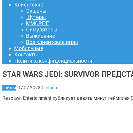
Клиентские
Экшены
Шутеры
ММОРПГ
Симуляторы
Выживание
Все клиентские игры
Мобильные
Контакты
Политика конфиденциальности
STAR WARS JEDI: SURVIVOR ПРЕД
Гайды
07.02.2023
0
cloom
Respawn Entertainment публикует девять минут геймплея St