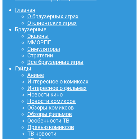
Главная
О браузерных играх
О клиентских играх
Браузерные
Экшены
ММОРПГ
Симуляторы
Стратегии
Все браузерные игры
Гайды
Аниме
Интересное о комиксах
Интересное о фильмах
Новости кино
Новости комиксов
Обзоры комиксов
Обзоры фильмов
Особенности ТВ
Превью комиксов
ТВ новости