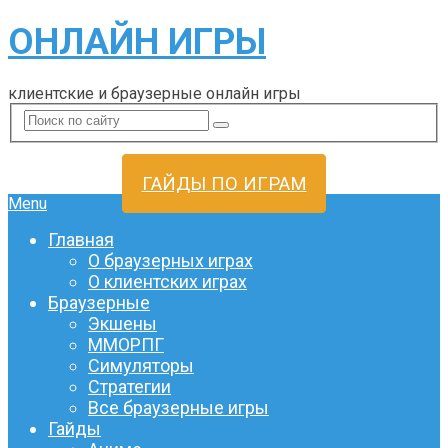
ОНЛАЙН ИГРЫ
клиентские и браузерные онлайн игры
ГАЙДЫ ПО ИГРАМ
Menu
Главная
О браузерных играх
О клиентских играх
Браузерные
Экшены
ММОРПГ
Симуляторы
Стратегии
Все браузерные игры
Гайды