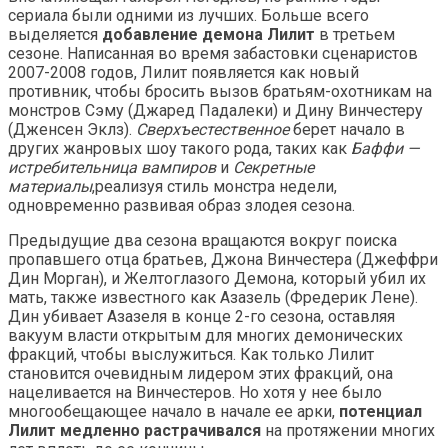
сериала были одними из лучших. Больше всего
выделяется
добавление демона Лилит
в третьем
сезоне. Написанная во время забастовки сценаристов
2007-2008 годов, Лилит появляется как новый
противник, чтобы бросить вызов братьям-охотникам на
монстров Сэму (Джаред Падалеки) и Дину Винчестеру
(Дженсен Эклз).
Сверхъестественное
берет начало в
других жанровых шоу такого рода, таких как
Баффи —
истребительница вампиров
и
Секретные
материалы
,реализуя стиль монстра недели,
одновременно развивая образ злодея сезона.
Предыдущие два сезона вращаются вокруг поиска
пропавшего отца братьев, Джона Винчестера (Джеффри
Дин Морган), и Желтоглазого Демона, который убил их
мать, также известного как Азазель (Фредерик Лене).
Дин убивает Азазеля в конце 2-го сезона, оставляя
вакуум власти открытым для многих демонических
фракций, чтобы выслужиться. Как только Лилит
становится очевидным лидером этих фракций, она
нацеливается на Винчестеров. Но хотя у нее было
многообещающее начало в начале ее арки,
потенциал
Лилит медленно растрачивался
на протяжении многих