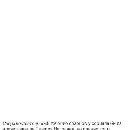
Сверхъестественное
В течение сезонов у сериала была
впечатляющая Галерея Негодяев, но ранние годы