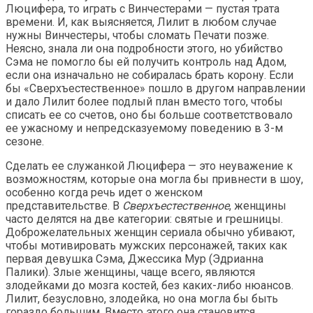
Люцифера, то играть с Винчестерами — пустая трата
времени. И, как выясняется, Лилит в любом случае
нужны Винчестеры, чтобы сломать Печати позже.
Неясно, знала ли она подробности этого, но убийство
Сэма не помогло бы ей получить контроль над Адом,
если она изначально не собиралась брать корону. Если
бы «Сверхъестественное» пошло в другом направлении
и дало Лилит более подлый план вместо того, чтобы
списать ее со счетов, оно бы больше соответствовало
ее ужасному и непредсказуемому поведению в 3-м
сезоне.
Сделать ее служанкой Люцифера — это неуважение к
возможностям, которые она могла бы привнести в шоу,
особенно когда речь идет о женском
представительстве. В
Сверхъестественное
, женщины
часто делятся на две категории: святые и грешницы.
Доброжелательных женщин сериала обычно убивают,
чтобы мотивировать мужских персонажей, таких как
первая девушка Сэма, Джессика Мур (Эдрианна
Палики). Злые женщины, чаще всего, являются
злодейками до мозга костей, без каких-либо нюансов.
Лилит, безусловно, злодейка, но она могла бы быть
гораздо большим. Вместо этого она становится