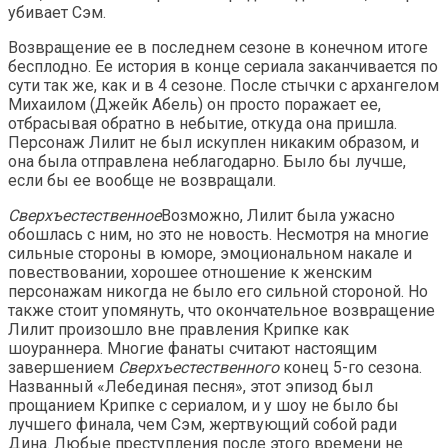
убивает Сэм.
Возвращение ее в последнем сезоне в конечном итоге
бесплодно. Ее история в конце сериала заканчивается по
сути так же, как и в 4 сезоне. После стычки с архангелом
Михаилом (Джейк Абель) он просто поражает ее,
отбрасывая обратно в небытие, откуда она пришла.
Персонаж Лилит не был искуплен никаким образом, и
она была отправлена ​​неблагодарно. Было бы лучше,
если бы ее вообще не возвращали.
Сверхъестественное
Возможно, Лилит была ужасно
обошлась с ним, но это не новость. Несмотря на многие
сильные стороны в юморе, эмоциональном накале и
повествовании, хорошее отношение к женским
персонажам никогда не было его сильной стороной. Но
также стоит упомянуть, что окончательное возвращение
Лилит произошло вне правления Крипке как
шоураннера. Многие фанаты считают настоящим
завершением
Сверхъестественного
конец 5-го сезона.
Названный «Лебединая песня», этот эпизод был
прощанием Крипке с сериалом, и у шоу не было бы
лучшего финала, чем Сэм, жертвующий собой ради
Дина. Любые преступления после этого времени не