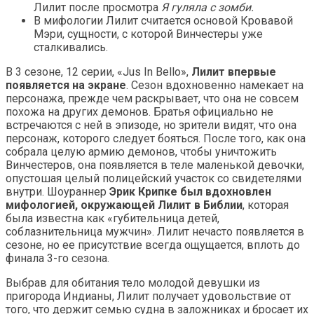
Лилит после просмотра
Я гуляла с зомби.
В мифологии Лилит считается основой Кровавой
Мэри, сущности, с которой Винчестеры уже
сталкивались.
В 3 сезоне, 12 серии, «Jus In Bello»,
Лилит впервые
появляется на экране
. Сезон вдохновенно намекает на
персонажа, прежде чем раскрывает, что она не совсем
похожа на других демонов. Братья официально не
встречаются с ней в эпизоде, но зрители видят, что она
персонаж, которого следует бояться. После того, как она
собрала целую армию демонов, чтобы уничтожить
Винчестеров, она появляется в теле маленькой девочки,
опустошая целый полицейский участок со свидетелями
внутри. Шоураннер
Эрик Крипке был вдохновлен
мифологией, окружающей Лилит в Библии
, которая
была известна как «губительница детей,
соблазнительница мужчин». Лилит нечасто появляется в
сезоне, но ее присутствие всегда ощущается, вплоть до
финала 3-го сезона.
Выбрав для обитания тело молодой девушки из
пригорода Индианы, Лилит получает удовольствие от
того, что держит семью судна в заложниках и бросает их