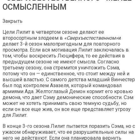
ОСМЫСЛЕННЫМ
Закрыть
Цели Лилит в четвертом сезоне делают ее
второсортным злодеем в
«Сверхъестественном»
и
делает 3-й сезон малопригодным для повторного
просмотра. Если вся мотивация Лилит заключалась в
том, чтобы воскресить Люцифера, то ее действия в
предыдущем сезоне не имеют смысла. Согласно
третьему сезону, она стремится уничтожить Сэма,
потому что он — единственное, что стоит между ней и
высшей властью. С самого детства младший Винчестер
был под контролем Азазеля, который командовал
армиями Ада. Желтоглазый Демон кормит его кровью
демона, что дает Сэму демонические способности. Сэм
может не хотеть принимать свою темную судьбу, но
если он все еще жив, он все еще представляет угрозу
для Лилит.
В конце 3-го сезона Лилит пытается поразить Сэма, но с
ужасом обнаруживает, что ее разрушительные силы на
него не действуют. Если она планировала вернуть