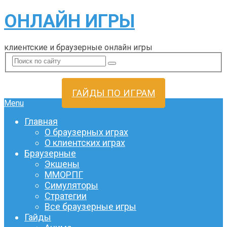
ОНЛАЙН ИГРЫ
клиентские и браузерные онлайн игры
ГАЙДЫ ПО ИГРАМ
Menu
Главная
О браузерных играх
О клиентских играх
Браузерные
Экшены
ММОРПГ
Симуляторы
Стратегии
Все браузерные игры
Гайды