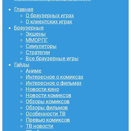
Главная
О браузерных играх
О клиентских играх
Браузерные
Экшены
ММОРПГ
Симуляторы
Стратегии
Все браузерные игры
Гайды
Аниме
Интересное о комиксах
Интересное о фильмах
Новости кино
Новости комиксов
Обзоры комиксов
Обзоры фильмов
Особенности ТВ
Превью комиксов
ТВ новости