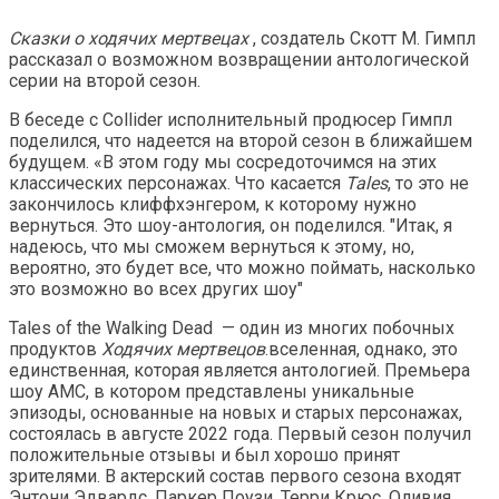
Сказки о ходячих мертвецах
, создатель Скотт М. Гимпл
рассказал о возможном возвращении антологической
серии на второй сезон.
В беседе с Collider исполнительный продюсер Гимпл
поделился, что надеется на второй сезон в ближайшем
будущем. «В этом году мы сосредоточимся на этих
классических персонажах. Что касается
Tales
, то это не
закончилось клиффхэнгером, к которому нужно
вернуться. Это шоу-антология, он поделился. "Итак, я
надеюсь, что мы сможем вернуться к этому, но,
вероятно, это будет все, что можно поймать, насколько
это возможно во всех других шоу"
Tales of the Walking Dead — один из многих побочных
продуктов
Ходячих мертвецов
.вселенная, однако, это
единственная, которая является антологией. Премьера
шоу AMC, в котором представлены уникальные
эпизоды, основанные на новых и старых персонажах,
состоялась в августе 2022 года. Первый сезон получил
положительные отзывы и был хорошо принят
зрителями. В актерский состав первого сезона входят
Энтони Эдвардс, Паркер Поузи, Терри Крюс, Оливия