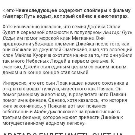
< em>
Нижеследующее содержит спойлеры к фильму
«Аватар: Путь воды», который сейчас в кинотеатрах.
Хотя изначально казалось, что семья Джейка Салли
будет в серьезной опасности в популярном
Аватар: Путь
Воды
, им помог морской клан Меткаина. Они
предложили убежище племени Джейка после того, как
они сбежали из джунглей Оматикайя, зная, что зловещий
клон Майлза Куорича охотится на них за то, что они убили
так много Небесных Людей в первом фильме. К
счастью, Джейк стал единым целым со своим новым
домом и в конце концов стал семьей.
Интересно, что его сын Лоак нашел нового союзника в
открытых водах: тулкуна, известного как Паякан. Он
помог раненому животному, в результате чего Паякан
помог им в финале. Однако, хотя казалось, что история
кита закончилась, у Паякана вот-вот появится
собственный
Моби Дик
.похожее на приключение в
третьем фильме, которое может привести Джейка к
могущественному водному легиону.