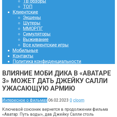
ТВ обзоры
ТОП
Клиентские
Экшены
Шутеры
ММОРПГ
Симуляторы
Выживание
Все клиентские игры
Мобильные
Контакты
Политика конфиденциальности
ВЛИЯНИЕ МОБИ ДИКА В «АВАТАРЕ
3» МОЖЕТ ДАТЬ ДЖЕЙКУ САЛЛИ
УЖАСАЮЩУЮ АРМИЮ
Интересное о фильмах
06.02.2023
0
cloom
Ключевой союзник вернется в продолжении фильма
«Аватар: Путь воды», дав Джейку Салли столь