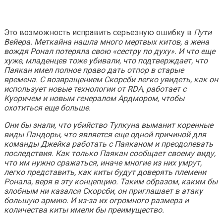
Это возможность исправить серьезную ошибку в
Пути
Вейера
. Меткайна нашла много мертвых китов, а жена
вождя Ронал потеряла свою «сестру по духу». И что еще
хуже, младенцев тоже убивали, что подтверждает, что
Паякан имел полное право дать отпор в старые
времена. С возвращением Скорсби легко увидеть, как он
использует новые технологии от RDA, работает с
Куоричем и новым генералом Ардмором, чтобы
охотиться еще больше.
Они бы знали, что убийство Тулкуна выманит коренные
виды Пандоры, что является еще одной причиной для
команды Джейка работать с Паяканом и преодолевать
последствия. Как только Паякан сообщает своему виду,
что им нужно сражаться, иначе многие из них умрут,
легко представить, как киты будут доверять племени
Ронала, веря в эту концепцию. Таким образом, каким бы
злобным ни казался Скорсби, он приглашает в атаку
большую армию. И из-за их огромного размера и
количества киты имели бы преимущество.