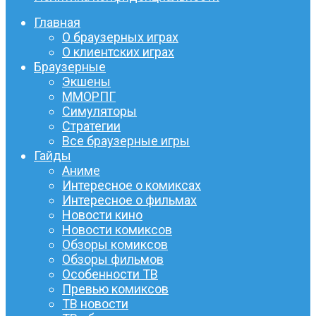
Главная
О браузерных играх
О клиентских играх
Браузерные
Экшены
ММОРПГ
Симуляторы
Стратегии
Все браузерные игры
Гайды
Аниме
Интересное о комиксах
Интересное о фильмах
Новости кино
Новости комиксов
Обзоры комиксов
Обзоры фильмов
Особенности ТВ
Превью комиксов
ТВ новости