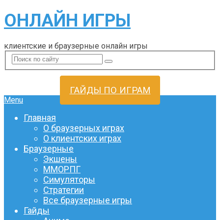
ОНЛАЙН ИГРЫ
клиентские и браузерные онлайн игры
ГАЙДЫ ПО ИГРАМ
Menu
Главная
О браузерных играх
О клиентских играх
Браузерные
Экшены
ММОРПГ
Симуляторы
Стратегии
Все браузерные игры
Гайды