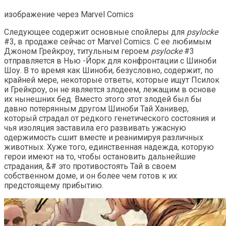
изображение через Marvel Comics
Следующее содержит основные спойлеры для
psylocke
#3, в продаже сейчас от Marvel Comics. С ее любимым
Джоном Грейкроу, титульным героем
psylocke
#3
отправляется в Нью -Йорк для конфронтации с Шиноби
Шоу. В то время как Шиноби, безусловно, содержит, по
крайней мере, некоторые ответы, которые ищут Псилок
и Грейкроу, он не является злодеем, лежащим в основе
их нынешних бед. Вместо этого этот злодей был бы
давно потерянным другом Шиноби Тай Ханивер,
который страдал от редкого генетического состояния и
чья изоляция заставила его развивать ужасную
одержимость сшит вместе и реанимируя различных
животных. Хуже того, единственная надежда, которую
герои имеют на то, чтобы остановить дальнейшие
страдания, &# это противостоять Тай в своем
собственном доме, и он более чем готов к их
предстоящему прибытию.