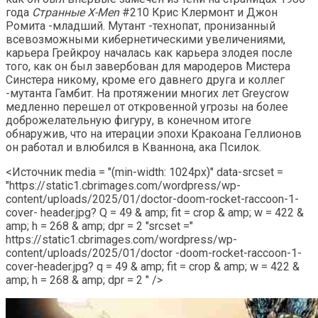
года
Странные X-Men
#210 Крис Клермонт и Джон
Ромита -младший. Мутант -технопат, пронизанный
всевозможными кибернетическими увеличениями,
карьера Грейкроу началась как карьера злодея после
того, как он был завербован для мародеров Мистера
Синстера никому, кроме его давнего друга и коллег
-мутанта Гамбит. На протяжении многих лет Greycrow
медленно перешел от откровенной угрозы на более
доброжелательную фигуру, в конечном итоге
обнаружив, что на итерации эпохи Кракоана Геллионов
он работал и влюбился в Кваннона, ака Псилок.
<Источник media = "(min-width: 1024px)" data-srcset =
"https://static1.cbrimages.com/wordpress/wp-
content/uploads/2025/01/doctor-doom-rocket-raccoon-1-
cover- header.jpg? Q = 49 & amp; fit = crop & amp; w = 422 &
amp; h = 268 & amp; dpr = 2 "srcset ="
https://static1.cbrimages.com/wordpress/wp-
content/uploads/2025/01/doctor -doom-rocket-raccoon-1-
cover-header.jpg? q = 49 & amp; fit = crop & amp; w = 422 &
amp; h = 268 & amp; dpr = 2 " />