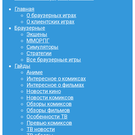
Главная
О браузерных играх
О клиентских играх
Браузерные
Экшены
ММОРПГ
Симуляторы
Стратегии
Все браузерные игры
Гайды
Аниме
Интересное о комиксах
Интересное о фильмах
Новости кино
Новости комиксов
Обзоры комиксов
Обзоры фильмов
Особенности ТВ
Превью комиксов
ТВ новости