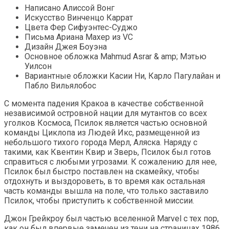
Написано Алиссой Вонг
Искусство Винченцо Каррат
Цвета Фер Сифуэнтес-Суджо
Письма Ариана Махер из VC
Дизайн Джея Боуэна
Основное обложка Mahmud Asrar & amp; Мэтью
Уилсон
Вариантные обложки Касии Ни, Карло Пагулайан и
Пабло Вильялобос
С момента падения Кракоа в качестве собственной
независимой островной нации для мутантов со всех
уголков Космоса, Псилок является частью основной
команды Циклопа из Людей Икс, размещенной из
небольшого тихого города Мерл, Аляска. Наряду с
такими, как Квентин Квир и Зверь, Псилок был готов
справиться с любыми угрозами. К сожалению для нее,
Псилок был быстро поставлен на скамейку, чтобы
отдохнуть и выздороветь, в то время как остальная
часть команды вышла на поле, что только заставило
Псилок, чтобы приступить к собственной миссии.
Джон Грейкроу был частью вселенной Marvel с тех пор,
как он был впервые замечен из тени на страницах 1986