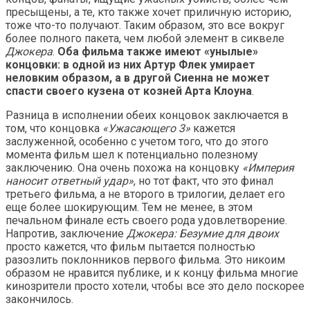
пресыщены, а те, кто также хочет приличную историю,
тоже что-то получают. Таким образом, это все вокруг
более полного пакета, чем любой элемент в сиквеле
Джокера
.
Оба фильма также имеют «унылые»
концовки: в одной из них Артур Флек умирает
неловким образом, а в другой Сиенна не может
спасти своего кузена от козней Арта Клоуна
.
Разница в исполнении обеих концовок заключается в
том, что концовка
«Ужасающего 3»
кажется
заслуженной, особенно с учетом того, что до этого
момента фильм шел к потенциально полезному
заключению. Она очень похожа на концовку
«Империя
наносит ответный удар»
, но тот факт, что это финал
третьего фильма, а не второго в трилогии, делает его
еще более шокирующим. Тем не менее, в этом
печальном финале есть своего рода удовлетворение.
Напротив, заключение
Джокера: Безумие для двоих
просто кажется, что фильм пытается полностью
разозлить поклонников первого фильма. Это никоим
образом не нравится публике, и к концу фильма многие
кинозрители просто хотели, чтобы все это дело поскорее
закончилось.