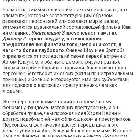
Возможно, самым вопиющим грехом является то, что
элементы, которые соответствующим образом
развивают персонажей или создают мир в целом,
затмеваются музыкальной составляющей фильма.
Как
ни странно,
Ужасающий 3
преуспевает там, где
Джокер 2
терпит неудачу, с точки зрения
предоставления фанатам того, чего они хотят, и
чего-то более глубокого
. Сиенна Шоу и ее брат оба
оправляются от последствий своей первой встречи с
Артом Клоуном, и оба явно демонстрируют разные
формы скорби и борьбы с травмой. Аналогично, один
персонаж боготворит их обоих (хотя и по неправильным
причинам) и больше интересуется ими как субъектами
для подкаста о настоящих преступлениях, чем как
людьми. ​​​​​​​
Это интересный комментарий к современному
феномену фандома настоящих преступлений, и он
обработан лучше, чем похожая идея Харли Квинн и
других, подобных ей, «влюбляющихся» в преступников.
Персонажам фактически дается передышка, и это
делает убийства Арта Клоуна более весомыми. В конце
концов, фанаты, ищущие ужасных убийств, более чем