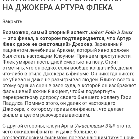
НА ДЖОКЕРА АРТУРА ФЛЕКА
Закрыть
Возможно, самый спорный аспект
Joker: Folie à Deux
— это финал, в котором подтверждается, что Артур
Флек даже не «настоящий» Джокер
. Зарезанный
пациентом лечебницы Аркхем, который явно должен
был стать настоящим Клоуном-Принцем преступности,
Флек умирает постыдной смертью на полу. Стоит
отметить, что он редко, если вообще когда-либо, делал
что-либо в стиле Джокера в фильме. Он никогда никого
не убивал и даже не разыгрывал людей. Ближе всего к
этому одна из сцен в зале суда, в которой он изображает
фальшивый южный акцент, чтобы подвергнуть
перекрестному допросу своего бывшего коллегу Гэри
Паддлса. Помимо этого, он далек от настоящего
Джокера, к которому привыкли фанаты, что делает
фильм в целом разочаровывающим.
С другой стороны, клоун Арт в
Ужасающем 3
&# это то,
чего ожидали фанаты, и даже больше, с
рождественским фильмом, превращающим тихую ночь