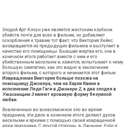
Злодей Арт-Клоун уже является жестоким клубком
убийств почти для всех в фильме, но добавляет
оскорбления к травме тот факт, что Виктория Хейес
возвращается из предыдущих фильмов и выступает в
качестве его помощницы. Бывшая жертва его, она в
конечном итоге работает вместе с ним и его
убийственным весельем и, кажется, испытывает к нему
большую симпатию, как это видно в заключении
второго фильма, с которого и начинается этот фильм.
Извращенная Виктория больше похожа на
помощницу Джокера, чем на Харли Квинн в
исполнении Леди Гаги в
Джокере 2
, а два злодея в
Ужасающем 3
имеют кровавую форму безумной
любви
.
Вовлеченные во всевозможное зло во время
праздника, эти двое в конечном итоге делают духов
веселыми и яркими с помощью своей извращенной
идеи праздника. С другой стороны, в
Джокере: Folie à