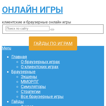
ОНЛАЙН ИГРЫ
клиентские и браузерные онлайн игры
ГАЙДЫ ПО ИГРАМ
Menu
Главная
О браузерных играх
О клиентских играх
Браузерные
Экшены
ММОРПГ
Симуляторы
Стратегии
Все браузерные игры
Гайды