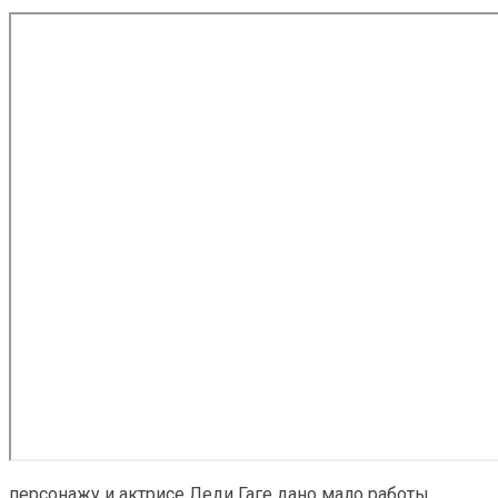
персонажу и актрисе Леди Гаге дано мало работы.