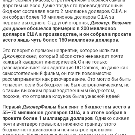
дорогим из всех. Даже тогда его производственный
бюджет составлял всего 2 миллиона долларов США, и
он собрал более 18 миллионов долларов США за
первые выходные. С другой стороны,
Джокер: Безумие
для двоих
обошелся примерно в 200 миллионов
долларов США в производстве, и он собрал в прокате
всего лишь чуть более 160 миллионов долларов
.
Это говорит о прямом неприятии, которое испытал
Джокер
сиквел, который абсолютно ненавидит почти
каждый квадрант кинозрителей. Он не только
разочаровывает как адаптация DC Comics, но даже как
самостоятельный фильм, он почти повсеместно
рассматривается как разочарование. Это могло бы быть
«спасен», если бы бюджет не был астрономическим, но
с таким высоким производственным бюджетом,
похоже, что отправка клоунов была ужасной идеей.
Первый
Джокер
Фильм был снят с бюджетом всего в
55–70 миллионов долларов США, и в итоге собрал в
прокате более 1 миллиарда долларов
. Однако сиквел
почти вчетверо превысил нижнюю границу этого
бюджетного диапазона и почти втрое превысил