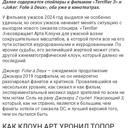
Далее содержатся спойлеры к фильмам «Terrifier 3» и
«Joker: Folie à Deux», оба уже в кинотеатрах.
У фильмов ужасов 2024 год выдался не особенно
удачным, но сезон ужасов начинает менять ситуацию с
выходом нового сиквела слэшера.
«Terrifier
3»
возвращает Арта Клоуна для ужасной возни
сокрушительных масштабов, в которой почти все на его
пути остаются изуродованными и изуродованными. По
иронии судьбы, его величайшей жертвой может стать
другой кинематографический клоун, который далеко не
последний.
Джокер: Folie à Deux
— ожидаемое продолжение
Джокера
2019 годафильм, но он невероятно
разочаровал фанатов и критиков. Провалившийся на
нескольких уровнях, как сиквел и как фильм,
экспериментальный мюзикл задел зрителей по всем не
тем нотам. Соль на рану
Джокера 2
сыпет
Ужасающий 3
,
который, как ни странно, является и большим, чем
фанаты хотели от сиквела DC, и лучшей версией того,
чем он пытался быть.
КАК КЛОУН АРТ УРОНИЛ ТОПОР