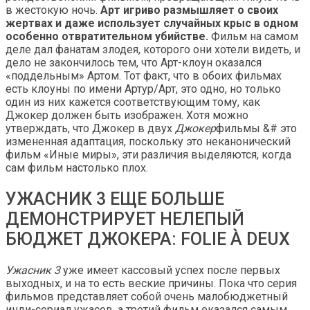
в жестокую ночь.
Арт игриво размышляет о своих
жертвах и даже использует случайных крыс в одном
особенно отвратительном убийстве.
Фильм на самом
деле дал фанатам злодея, которого они хотели видеть, и
дело не закончилось тем, что Арт-клоун оказался
«поддельным» Артом. Тот факт, что в обоих фильмах
есть клоуны по имени Артур/Арт, это одно, но только
один из них кажется соответствующим тому, как
Джокер должен быть изображен. Хотя можно
утверждать, что Джокер в двух
Джокер
фильмы &# это
измененная адаптация, поскольку это неканонический
фильм «Иные миры», эти различия выделяются, когда
сам фильм настолько плох.
УЖАСНИК 3 ЕЩЕ БОЛЬШЕ
ДЕМОНСТРИРУЕТ НЕЛЕПЫЙ
БЮДЖЕТ ДЖОКЕРА: FOLIE À DEUX
Ужасник 3
уже имеет кассовый успех после первых
выходных, и на то есть веские причины. Пока что серия
фильмов представляет собой очень малобюджетный
инди-сериал ужасов, а третий фильм оказался самым