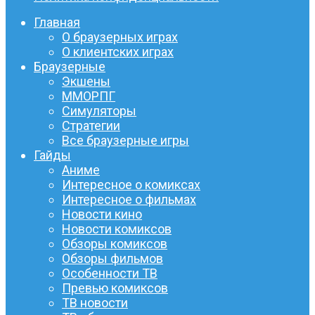
Главная
О браузерных играх
О клиентских играх
Браузерные
Экшены
ММОРПГ
Симуляторы
Стратегии
Все браузерные игры
Гайды
Аниме
Интересное о комиксах
Интересное о фильмах
Новости кино
Новости комиксов
Обзоры комиксов
Обзоры фильмов
Особенности ТВ
Превью комиксов
ТВ новости