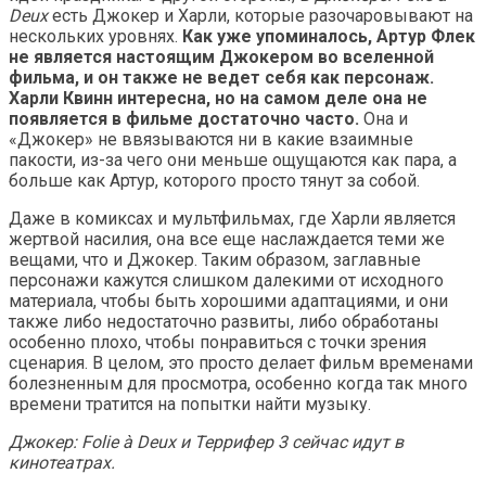
Deux
есть Джокер и Харли, которые разочаровывают на
нескольких уровнях.
Как уже упоминалось, Артур Флек
не является настоящим Джокером во вселенной
фильма, и он также не ведет себя как персонаж.
Харли Квинн интересна, но на самом деле она не
появляется в фильме достаточно часто.
Она и
«Джокер» не ввязываются ни в какие взаимные
пакости, из-за чего они меньше ощущаются как пара, а
больше как Артур, которого просто тянут за собой.
Даже в комиксах и мультфильмах, где Харли является
жертвой насилия, она все еще наслаждается теми же
вещами, что и Джокер. Таким образом, заглавные
персонажи кажутся слишком далекими от исходного
материала, чтобы быть хорошими адаптациями, и они
также либо недостаточно развиты, либо обработаны
особенно плохо, чтобы понравиться с точки зрения
сценария. В целом, это просто делает фильм временами
болезненным для просмотра, особенно когда так много
времени тратится на попытки найти музыку.
Джокер: Folie à Deux и Террифер 3 сейчас идут в
кинотеатрах.