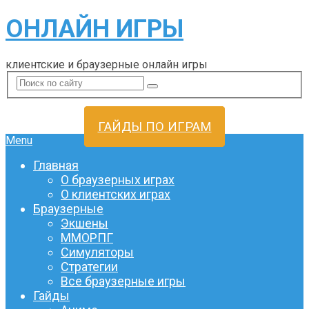
ОНЛАЙН ИГРЫ
клиентские и браузерные онлайн игры
ГАЙДЫ ПО ИГРАМ
Menu
Главная
О браузерных играх
О клиентских играх
Браузерные
Экшены
ММОРПГ
Симуляторы
Стратегии
Все браузерные игры
Гайды