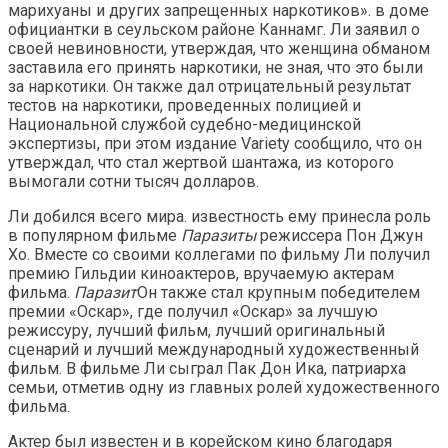
марихуаны и других запрещенных наркотиков». в доме
официантки в сеульском районе Каннамг. Ли заявил о
своей невиновности, утверждая, что женщина обманом
заставила его принять наркотики, не зная, что это были
за наркотики. Он также дал отрицательный результат
тестов на наркотики, проведенных полицией и
Национальной службой судебно-медицинской
экспертизы, при этом издание Variety сообщило, что он
утверждал, что стал жертвой шантажа, из которого
вымогали сотни тысяч долларов.
Ли добился всего мира. известность ему принесла роль
в популярном фильме
Паразиты
режиссера Пон Джун
Хо. Вместе со своими коллегами по фильму Ли получил
премию Гильдии киноактеров, вручаемую актерам
фильма.
Паразит
Он также стал крупным победителем
премии «Оскар», где получил «Оскар» за лучшую
режиссуру, лучший фильм, лучший оригинальный
сценарий и лучший международный художественный
фильм. В фильме Ли сыграл Пак Дон Ика, патриарха
семьи, отметив одну из главных ролей художественного
фильма.
Актер был известен и в корейском кино благодаря