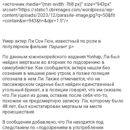
<источник media="(min-width: 768 px)" size="943px"
srcset="https://static1.cbrimages.com/wordpress/wp-
content/uploads/2023/12/parasite-image.jpg?q=50&fit
=contain&w=943&h=&dpr=1.5"/>
Умер актер Ли Сон Гюн, известный по роли в
популярном фильме
Паразит
. p>
По данным южнокорейского издания Yonhap, Ли был
найден мертвым во вторник по подозрению в
самоубийстве. Как сообщается, актера нашли без
сознания в машине рано утром, а позже полиция
опознала в нем Ли. Также отмечается, что на
пассажирском сиденье был найден единственный
угольный брикет, а в полиции говорят, что им сказали,
что Ли ушел из дома, оставив после себя что-то,
похожее на предсмертную записку. Ли, которому было
48 лет, был констатирован мертвым на месте
происшествия.
В сообщении добавлено, что Ли находится под
следствием по «подозрениям в употреблении