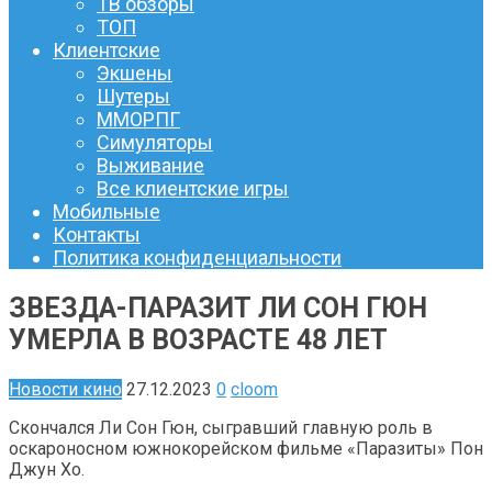
ТВ обзоры
ТОП
Клиентские
Экшены
Шутеры
ММОРПГ
Симуляторы
Выживание
Все клиентские игры
Мобильные
Контакты
Политика конфиденциальности
ЗВЕЗДА-ПАРАЗИТ ЛИ СОН ГЮН
УМЕРЛА В ВОЗРАСТЕ 48 ЛЕТ
Новости кино
27.12.2023
0
cloom
Скончался Ли Сон Гюн, сыгравший главную роль в
оскароносном южнокорейском фильме «Паразиты» Пон
Джун Хо.