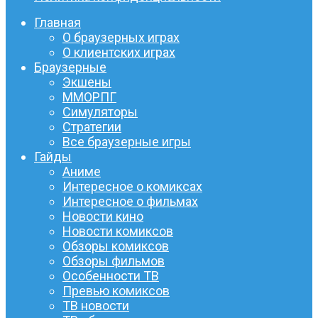
Главная
О браузерных играх
О клиентских играх
Браузерные
Экшены
ММОРПГ
Симуляторы
Стратегии
Все браузерные игры
Гайды
Аниме
Интересное о комиксах
Интересное о фильмах
Новости кино
Новости комиксов
Обзоры комиксов
Обзоры фильмов
Особенности ТВ
Превью комиксов
ТВ новости