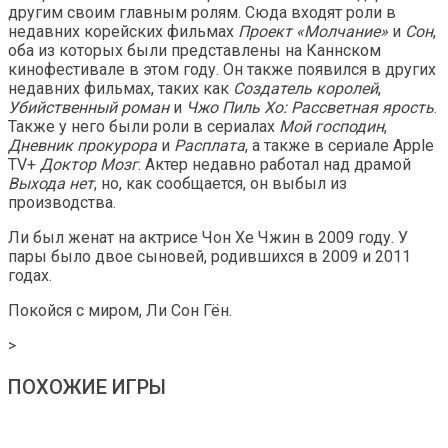
другим своим главным ролям. Сюда входят роли в
недавних корейских фильмах
Проект «Молчание»
и
Сон
,
оба из которых были представлены на Каннском
кинофестивале в этом году. Он также появился в других
недавних фильмах, таких как
Создатель королей
,
Убийственный роман
и
Чжо Пиль Хо: Рассветная ярость
.
Также у него были роли в сериалах
Мой господин
,
Дневник прокурора
и
Расплата
, а также в сериале Apple
TV+
Доктор Мозг
. Актер недавно работал над драмой
Выхода нет
, но, как сообщается, он выбыл из
производства.
Ли был женат на актрисе Чон Хе Чжин в 2009 году. У
пары было двое сыновей, родившихся в 2009 и 2011
годах.
Покойся с миром, Ли Сон Гён.
>
ПОХОЖИЕ ИГРЫ