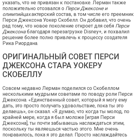
указать, что не привязан к постановке. Лерман также
положительно отозвался о
Перси Джексоне и
олимпийцах
.актерский состав, в том числе его преемник
Перси Джексона Уокер Скобелл. Он добавил, что очень
рад тому, что новое поколение откроет для себя
Перси
Джексона
благодаря перезагрузке Disney+, и похвалил
решение более полно привлечь к процессу создателя
Рика Риордана.
ОРИГИНАЛЬНЫЙ СОВЕТ ПЕРСИ
ДЖЕКСОНА СТАРА УОКЕРУ
СКОБЕЛЛУ
Совсем недавно Лерман поделился со Скобеллом
несколькими мудрыми советами по поводу роли Перси
Джексона. «Единственный совет, который я могу ему
дать, это просто получать удовольствие, пока ты это
делаешь», он сказал. «Я думаю, что когда ты молод, по
крайней мере, когда я был моложе [играя Перси
Джексона], ты почти забываешь наслаждаться этим,
поскольку ты являешься частью этого. Мне очень
понравилось, пока я это делал. Просто наслаждайтесь