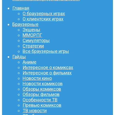
Главная
О браузерных играх
О клиентских играх
Браузерные
Экшены
ММОРПГ
Симуляторы
Стратегии
Все браузерные игры
Гайды
Аниме
Интересное о комиксах
Интересное о фильмах
Новости кино
Новости комиксов
Обзоры комиксов
Обзоры фильмов
Особенности ТВ
Превью комиксов
ТВ новости