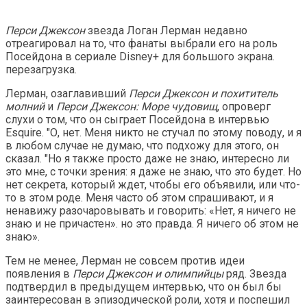
Перси Джексон
звезда Логан Лерман недавно
отреагировал на то, что фанаты выбрали его на роль
Посейдона в сериале Disney+ для большого экрана.
перезагрузка.
Лерман, озаглавивший
Перси Джексон и похититель
молний
и
Перси Джексон: Море чудовищ
, опроверг
слухи о том, что он сыграет Посейдона в интервью
Esquire. "О, нет. Меня никто не стучал по этому поводу, и я
в любом случае не думаю, что подхожу для этого, он
сказал. "Но я также просто даже не знаю, интересно ли
это мне, с точки зрения: я даже не знаю, что это будет. Но
нет секрета, который ждет, чтобы его объявили, или что-
то в этом роде. Меня часто об этом спрашивают, и я
ненавижу разочаровывать и говорить: «Нет, я ничего не
знаю и не причастен». но это правда. Я ничего об этом не
знаю».
Тем не менее, Лерман не совсем против идеи
появления в
Перси Джексон и олимпийцы
ряд. Звезда
подтвердил в предыдущем интервью, что он был бы
заинтересован в эпизодической роли, хотя и поспешил