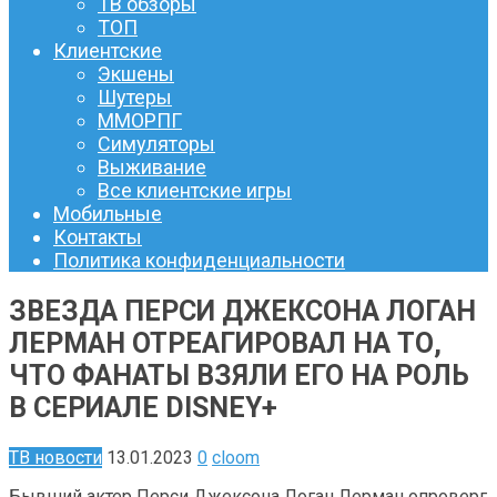
ТВ обзоры
ТОП
Клиентские
Экшены
Шутеры
ММОРПГ
Симуляторы
Выживание
Все клиентские игры
Мобильные
Контакты
Политика конфиденциальности
ЗВЕЗДА ПЕРСИ ДЖЕКСОНА ЛОГАН
ЛЕРМАН ОТРЕАГИРОВАЛ НА ТО,
ЧТО ФАНАТЫ ВЗЯЛИ ЕГО НА РОЛЬ
В СЕРИАЛЕ DISNEY+
ТВ новости
13.01.2023
0
cloom
Бывший актер Перси Джексона Логан Лерман опроверг