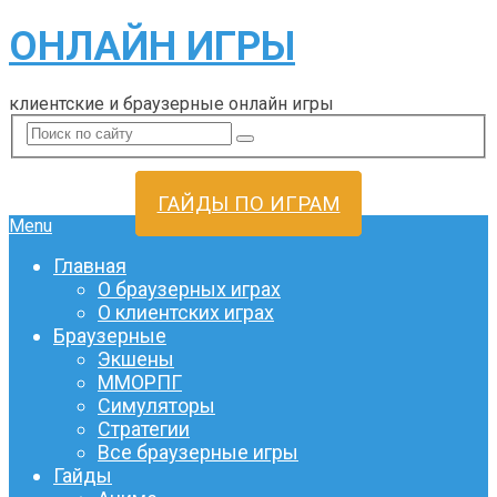
ОНЛАЙН ИГРЫ
клиентские и браузерные онлайн игры
ГАЙДЫ ПО ИГРАМ
Menu
Главная
О браузерных играх
О клиентских играх
Браузерные
Экшены
ММОРПГ
Симуляторы
Стратегии
Все браузерные игры
Гайды