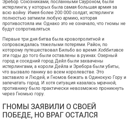
Эребор. Союзниками, посланными Сауроном, были
истерлинги, у которых была самая большая армия за
всю войну. Имея более 200 000 солдат, истерлинги
полностью затмили любую армию, которая
противостояла им. Однако это не означало, что гномы не
будут сопротивляться.
Первые три дня битва была кровопролитной и
сопровождалась тяжелыми потерями. Район, по
которому путешествовал Бильбо во время
Хоббита
все
эти годы до того были оставлены в руинах. Озерный
город и соседний город Дейл были захвачены
истерлингами, а короли Дейла и Эребора были убиты,
что вызвало панику во всем королевстве. Это
заставило и Людей, и Гномов бежать в Одинокую Гору и
запечатать город. И хотя ситуация казалась мрачной,
противнику было практически невозможно проникнуть
через Гномью гору.
ГНОМЫ ЗАЯВИЛИ О СВОЕЙ
ПОБЕДЕ, НО ВРАГ ОСТАЛСЯ