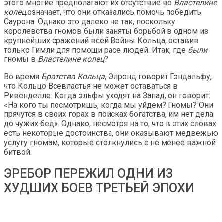
этого многие предполагают их отсутствие во
Властелине
колец
.означает, что они отказались помочь победить
Саурона. Однако это далеко не так, поскольку
королевства гномов были заняты борьбой в одном из
крупнейших сражений всей Войны Кольца, оставив
только Гимли для помощи расе людей. Итак, где
были
гномы в
Властелине колец
?
Во время
Братства Кольца
, Элронд говорит Гэндальфу,
что Кольцо Всевластья не может оставаться в
Ривенделле. Когда эльфы уходят на Запад, он говорит:
«На кого ты посмотришь, когда мы уйдем? Гномы? Они
прячутся в своих горах в поисках богатства, им нет дела
до чужих бед». Однако, несмотря на то, что в этих словах
есть некоторые достоинства, они оказывают медвежью
услугу гномам, которые столкнулись с не менее важной
битвой.
ЭРЕБОР ПЕРЕЖИЛ ОДНИ ИЗ
ХУДШИХ БОЕВ ТРЕТЬЕЙ ЭПОХИ