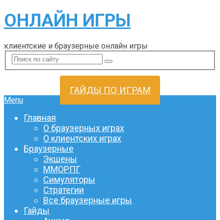
ОНЛАЙН ИГРЫ
клиентские и браузерные онлайн игры
ГАЙДЫ ПО ИГРАМ
Menu
Главная
О браузерных играх
О клиентских играх
Браузерные
Экшены
ММОРПГ
Симуляторы
Стратегии
Все браузерные игры
Гайды