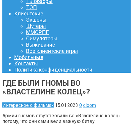
ТВ обзоры
ТОП
Клиентские
Экшены
Шутеры
ММОРПГ
Симуляторы
Выживание
Все клиентские игры
Мобильные
Контакты
Политика конфиденциальности
ГДЕ БЫЛИ ГНОМЫ ВО
«ВЛАСТЕЛИНЕ КОЛЕЦ»?
Интересное о фильмах
15.01.2023
0
cloom
Армии гномов отсутствовали во «Властелине колец»
потому, что они сами вели важную битву.