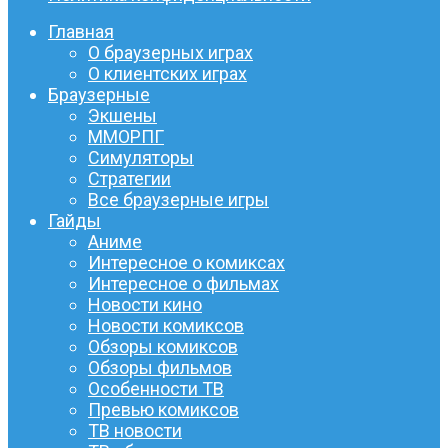
Главная
О браузерных играх
О клиентских играх
Браузерные
Экшены
ММОРПГ
Симуляторы
Стратегии
Все браузерные игры
Гайды
Аниме
Интересное о комиксах
Интересное о фильмах
Новости кино
Новости комиксов
Обзоры комиксов
Обзоры фильмов
Особенности ТВ
Превью комиксов
ТВ новости