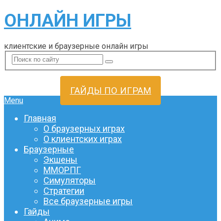
ОНЛАЙН ИГРЫ
клиентские и браузерные онлайн игры
ГАЙДЫ ПО ИГРАМ
Menu
Главная
О браузерных играх
О клиентских играх
Браузерные
Экшены
ММОРПГ
Симуляторы
Стратегии
Все браузерные игры
Гайды