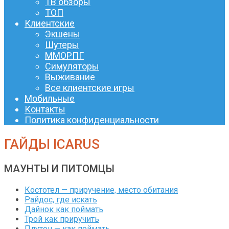
ТВ обзоры
ТОП
Клиентские
Экшены
Шутеры
ММОРПГ
Симуляторы
Выживание
Все клиентские игры
Мобильные
Контакты
Политика конфиденциальности
ГАЙДЫ ICARUS
МАУНТЫ И ПИТОМЦЫ
Костотел — приручение, место обитания
Райдос, где искать
Дайнок как поймать
Трой как приручить
Плутон — как поймать