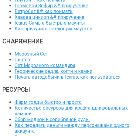
Громовой Зефир &# приручение
Ветробег &# как поймать
Хавава циклоп &# приручение
Icarus Самые быстрые маунты
Как приручить летающих маунтов
СНАРЯЖЕНИЕ
Морозный Сет
Синтез
Сет Морозного командира
Героические седла, когти и камни
Печать автодобычи в Icarus, как пользоваться
РЕСУРСЫ
Фарм голды быстро и просто
Количество ресурсов для крафта шлифовальных
камней
Сбор медной и серебряной руды
Как передать деньги между персонажами одного
аккаунта