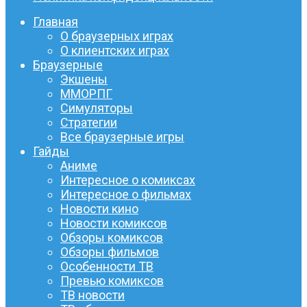
Главная
О браузерных играх
О клиентских играх
Браузерные
Экшены
ММОРПГ
Симуляторы
Стратегии
Все браузерные игры
Гайды
Аниме
Интересное о комиксах
Интересное о фильмах
Новости кино
Новости комиксов
Обзоры комиксов
Обзоры фильмов
Особенности ТВ
Превью комиксов
ТВ новости