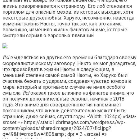
шлепает его вверх по голове своей бас -гитарой, его
жизнь поворачивается к странному. Его лоб становится
порталом для опасных мехов, из которых выходят, хотя
некоторые дружелюбны. Харуко, несомненно, навсегда
изменил жизнь Наоты, точно так же, как это аниме,
возможно, изменило жизнь фанатов аниме, которые
смотрели сериал о взрослых плавании.
flcl
выделяться из других его времени благодаря своему
сюрреалистическому заговору. Никто не мог догадаться,
что произойдет в жизни Наоты в следующем, в
меньшей степени самой самой Наоты, но Харуко был
счастлив бежать с ударами, создавая чувство юмора в
мире, который в противном случае не имел особого
смысла.
flcl
оказал такое влияние на фанатов аниме, что
он получил дополнительные сезоны, начиная с 2018
года. Это аниме для совершеннолетия напоминает
поклонникам, что жизнь действительно может быть
странной, даже сейчас, спустя годы. -Width: 1024px) «data-
srcset =» https://static1.cbrimages.com/wordpress/wp-
content/uploads/sharedimages/2024/07/flcl.jpg?
q=49&fit=crop&w=480&amp ; dpr = 2 «srcset =»