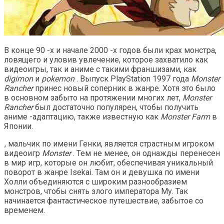
В конце 90 -х и начале 2000 -х годов были крах монстра,
ловящего и уловив увлечение, которое захватило как
видеоигры, так и аниме с такими франшизами, как
digimon
и
pokemon
. Выпуск PlayStation 1997 года
Monster
Rancher
принес новый соперник в жанре. Хотя это было
в основном забыто на протяжении многих лет,
Monster
Rancher
был достаточно популярен, чтобы получить
аниме -адаптацию, также известную как
Monster Farm
в
Японии.
, мальчик по имени Генки, является страстным игроком
видеоигр
Monster
. Тем не менее, он однажды перенесен
в мир игр, которые он любит, обеспечивая уникальный
поворот в жанре Isekai. Там он и девушка по имени
Холли объединяются с широким разнообразием
монстров, чтобы снять злого императора Му. Так
начинается фантастическое путешествие, забытое со
временем.