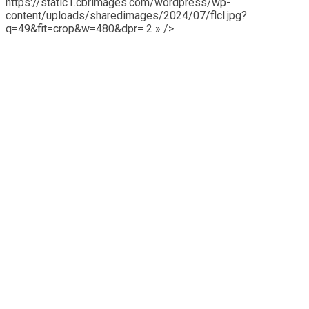
https://static1.cbrimages.com/wordpress/wp-
content/uploads/sharedimages/2024/07/flcl.jpg?
q=49&fit=crop&w=480&dpr= 2 » />