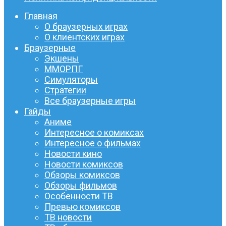
Главная
О браузерных играх
О клиентских играх
Браузерные
Экшены
ММОРПГ
Симуляторы
Стратегии
Все браузерные игры
Гайды
Аниме
Интересное о комиксах
Интересное о фильмах
Новости кино
Новости комиксов
Обзоры комиксов
Обзоры фильмов
Особенности ТВ
Превью комиксов
ТВ новости