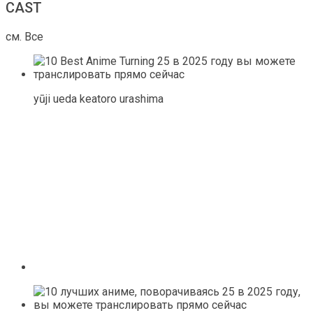
CAST
см. Все
yūji ueda keatoro urashima