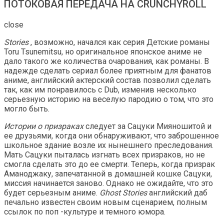
ПОТОКОВАЯ ПЕРЕДАЧА НА CRUNCHYROLL
close
Stories
, возможно, начался как серия Детские романы
Toru Tsunemitsu, но оригинальное японское аниме не
дало такого же количества очарования, как романы. В
надежде сделать сериал более приятным для фанатов
аниме, английский актерский состав позволил сделать
так, как им понравилось с Dub, изменив несколько
серьезную историю на веселую пародию о том, что это
могло быть.
Истории о призраках
следует за Сацуки Мияношитой и
ее друзьями, когда они обнаруживают, что заброшенное
школьное здание возле их нынешнего преследования.
Мать Сацуки пыталась изгнать всех призраков, но не
смогла сделать это до ее смерти. Теперь, когда призрак
Аманоджаку, запечатанной в домашней кошке Сацуки,
миссия начинается заново. Однако не ожидайте, что это
будет серьезным аниме.
Ghost Stories
английский даб
печально известен своим новым сценарием, полным
ссылок по поп -культуре и темного юмора.