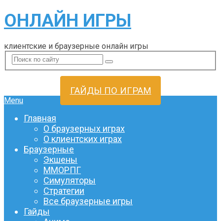
ОНЛАЙН ИГРЫ
клиентские и браузерные онлайн игры
ГАЙДЫ ПО ИГРАМ
Menu
Главная
О браузерных играх
О клиентских играх
Браузерные
Экшены
ММОРПГ
Симуляторы
Стратегии
Все браузерные игры
Гайды