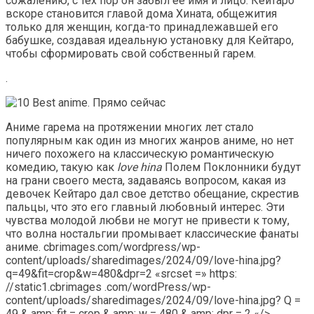
сожалению, с тех пор он забыл ее имя и лицо. Кейтаро
вскоре становится главой дома Хината, общежития
только для женщин, когда-то принадлежавшей его
бабушке, создавая идеальную установку для Кейтаро,
чтобы сформировать свой собственный гарем.
.
Аниме гарема на протяжении многих лет стало
популярным как один из многих жанров аниме, но нет
ничего похожего на классическую романтическую
комедию, такую ​​как
love hina
Полем Поклонники будут
на грани своего места, задаваясь вопросом, какая из
девочек Кейтаро дал свое детство обещание, скрестив
пальцы, что это его главный любовный интерес. Эти
чувства молодой любви не могут не привести к тому,
что волна ностальгии промывает классические фанаты
аниме. cbrimages.com/wordpress/wp-
content/uploads/sharedimages/2024/09/love-hina.jpg?
q=49&fit=crop&w=480&dpr=2 «srcset =» https:
//static1.cbrimages .com/wordPress/wp-
content/uploads/sharedimages/2024/09/love-hina.jpg? Q =
49 & amp; fit = crop & amp; w = 480 & amp; dpr = 2 «/>