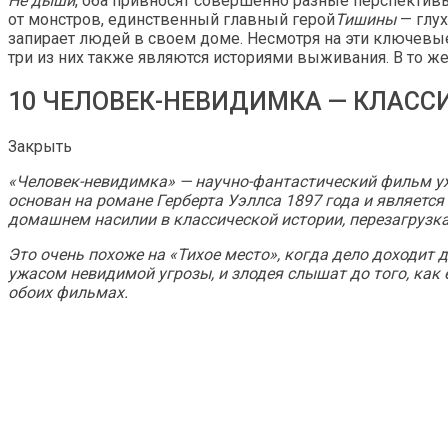
Не дыши
, оба привносят совершенно разные перспективы
от монстров, единственный главный герой
Тишины
— глух
запирает людей в своем доме. Несмотря на эти ключевы
три из них также являются историями выживания. В то 
10 ЧЕЛОВЕК-НЕВИДИМКА — КЛАСС
Закрыть
«Человек-невидимка» — научно-фантастический фильм ужа
основан на романе Герберта Уэллса 1897 года и является
домашнем насилии в классической истории, перезагрузка
Это очень похоже на
«Тихое место»
, когда дело доходит
ужасом невидимой угрозы, и злодея слышат до того, как 
обоих фильмах.