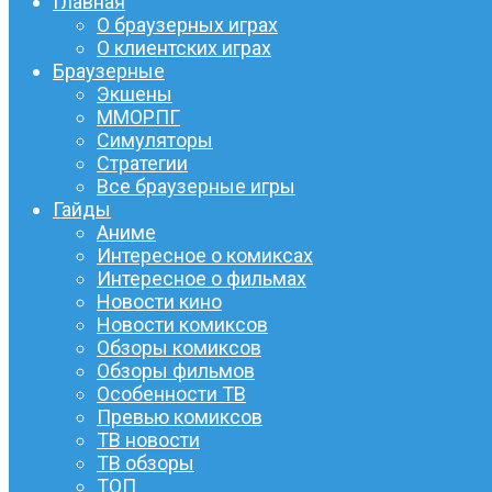
Главная
О браузерных играх
О клиентских играх
Браузерные
Экшены
ММОРПГ
Симуляторы
Стратегии
Все браузерные игры
Гайды
Аниме
Интересное о комиксах
Интересное о фильмах
Новости кино
Новости комиксов
Обзоры комиксов
Обзоры фильмов
Особенности ТВ
Превью комиксов
ТВ новости
ТВ обзоры
ТОП