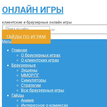
ОНЛАЙН ИГРЫ
клиентские и браузерные онлайн игры
ГАЙДЫ ПО ИГРАМ
Menu
Главная
О браузерных играх
О клиентских играх
Браузерные
Экшены
ММОРПГ
Симуляторы
Стратегии
Все браузерные игры
Гайды
Аниме
Интересное о комиксах