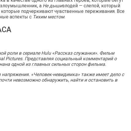
а в качестве одного из главных героев, которые бегут
й злоумышленник, а
Не дыши
злодей — слепой, который
, которые подчеркивают чувственные переживания. Все
чные аспекты с
Тихим местом
.
АСА
ой роли в сериале Hulu «Рассказ служанки». Фильм
al Pictures. Представляя социальный комментарий о
нана одной из главных сильных сторон фильма.
я напряжения.
«Человек-невидимка»
также имеет дело с
 почти невозможно обнаружить, найти и остановить в