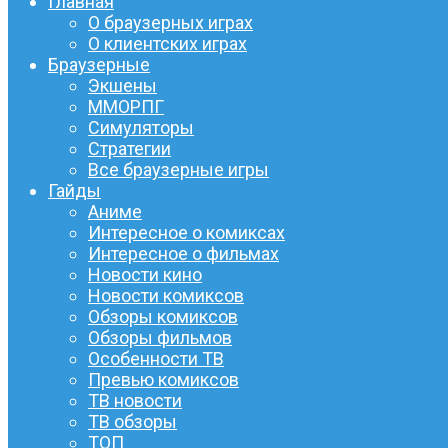
Главная
О браузерных играх
О клиентских играх
Браузерные
Экшены
ММОРПГ
Симуляторы
Стратегии
Все браузерные игры
Гайды
Аниме
Интересное о комиксах
Интересное о фильмах
Новости кино
Новости комиксов
Обзоры комиксов
Обзоры фильмов
Особенности ТВ
Превью комиксов
ТВ новости
ТВ обзоры
ТОП