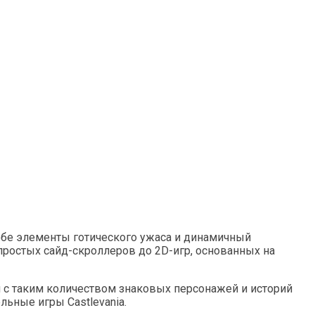
себе элементы готического ужаса и динамичный
 простых сайд-скроллеров до 2D-игр, основанных на
л с таким количеством знаковых персонажей и историй
льные игры Castlevania.