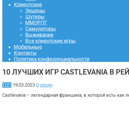
Клиентские
Экшены
Шутеры
ММОРПГ
Симуляторы
Выживание
Все клиентские игры
Мобильные
Контакты
Политика конфиденциальности
10 ЛУЧШИХ ИГР CASTLEVANIA В РЕ
ТОП
19.03.2023
0
cloom
Castlevania – легендарная франшиза, в которой есть как 