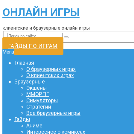
ОНЛАЙН ИГРЫ
клиентские и браузерные онлайн игры
ГАЙДЫ ПО ИГРАМ
Menu
Главная
О браузерных играх
О клиентских играх
Браузерные
Экшены
ММОРПГ
Симуляторы
Стратегии
Все браузерные игры
Гайды
Аниме
Интересное о комиксах