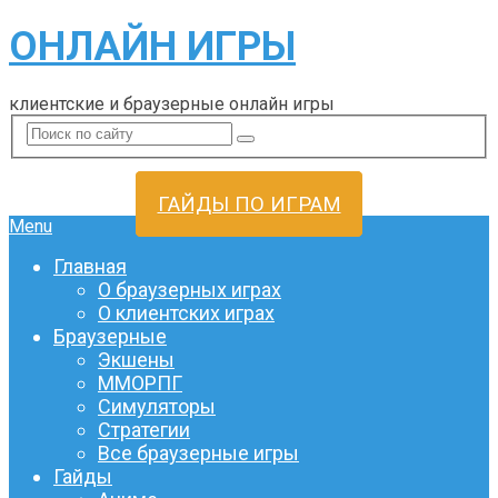
ОНЛАЙН ИГРЫ
клиентские и браузерные онлайн игры
ГАЙДЫ ПО ИГРАМ
Menu
Главная
О браузерных играх
О клиентских играх
Браузерные
Экшены
ММОРПГ
Симуляторы
Стратегии
Все браузерные игры
Гайды