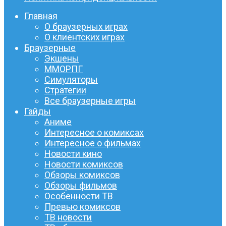
Главная
О браузерных играх
О клиентских играх
Браузерные
Экшены
ММОРПГ
Симуляторы
Стратегии
Все браузерные игры
Гайды
Аниме
Интересное о комиксах
Интересное о фильмах
Новости кино
Новости комиксов
Обзоры комиксов
Обзоры фильмов
Особенности ТВ
Превью комиксов
ТВ новости