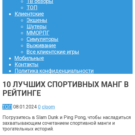
ТВ обзоры
ТОП
Клиентские
Экшены
Шутеры
ММОРПГ
Симуляторы
Выживание
Все клиентские игры
Мобильные
Контакты
Политика конфиденциальности
10 ЛУЧШИХ СПОРТИВНЫХ МАНГ В
РЕЙТИНГЕ
ТОП
08.01.2024
0
cloom
Погрузитесь в Slam Dunk и Ping Pong, чтобы насладиться
захватывающим сочетанием спортивной манги и
трогательных историй.