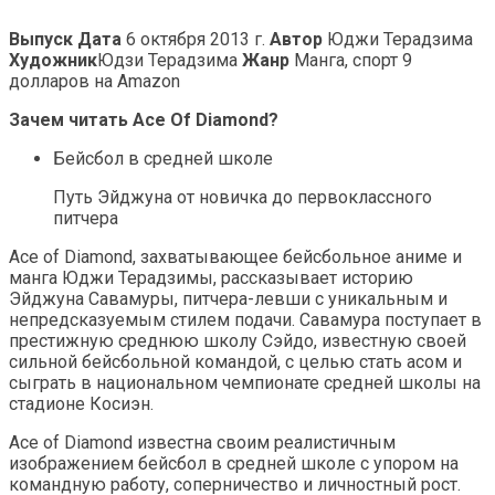
Выпуск Дата
6 октября 2013 г.
Автор
Юджи Терадзима
Художник
Юдзи Терадзима
Жанр
Манга, спорт 9
долларов на Amazon
Зачем читать Ace Of Diamond?
Бейсбол в средней школе
Путь Эйджуна от новичка до первоклассного
питчера
Ace of Diamond, захватывающее бейсбольное аниме и
манга Юджи Терадзимы, рассказывает историю
Эйджуна Савамуры, питчера-левши с уникальным и
непредсказуемым стилем подачи. Савамура поступает в
престижную среднюю школу Сэйдо, известную своей
сильной бейсбольной командой, с целью стать асом и
сыграть в национальном чемпионате средней школы на
стадионе Косиэн.
Ace of Diamond известна своим реалистичным
изображением бейсбол в средней школе с упором на
командную работу, соперничество и личностный рост.