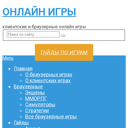
ОНЛАЙН ИГРЫ
клиентские и браузерные онлайн игры
ГАЙДЫ ПО ИГРАМ
Menu
Главная
О браузерных играх
О клиентских играх
Браузерные
Экшены
ММОРПГ
Симуляторы
Стратегии
Все браузерные игры
Гайды