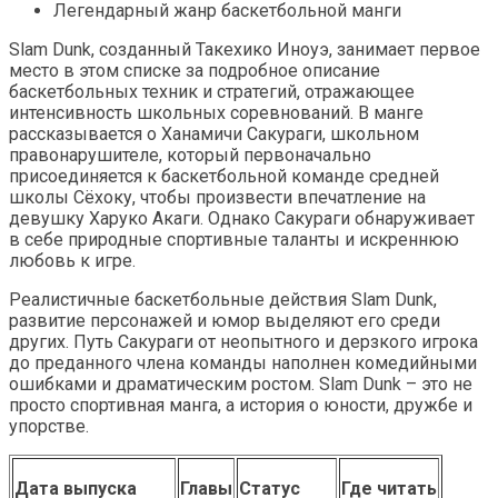
Легендарный жанр баскетбольной манги
Slam Dunk, созданный Такехико Иноуэ, занимает первое
место в этом списке за подробное описание
баскетбольных техник и стратегий, отражающее
интенсивность школьных соревнований. В манге
рассказывается о Ханамичи Сакураги, школьном
правонарушителе, который первоначально
присоединяется к баскетбольной команде средней
школы Сёхоку, чтобы произвести впечатление на
девушку Харуко Акаги. Однако Сакураги обнаруживает
в себе природные спортивные таланты и искреннюю
любовь к игре.
Реалистичные баскетбольные действия Slam Dunk,
развитие персонажей и юмор выделяют его среди
других. Путь Сакураги от неопытного и дерзкого игрока
до преданного члена команды наполнен комедийными
ошибками и драматическим ростом. Slam Dunk – это не
просто спортивная манга, а история о юности, дружбе и
упорстве.
Дата выпуска
Главы
Статус
Где читать