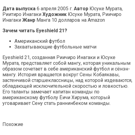
Дата выпуска
6 апреля 2005 г.
Автор
Юсуке Мурата,
Риитиро Инагаки
Художник
Юсуке Мурата, Риичиро
Инагаки
Жанр
Манга 10 долларов на Amazon
Зачем читать Eyeshield 21?
Американский футбол
Захватывающие футбольные матчи
Eyeshield 21, созданная Риичиро Инагаки и Юсуке
Мурата, представляет собой мангу, которая уникальным
образом сочетает в себе американский футбол и сёнэн-
мангу. История вращается вокруг Сены Кобаякавы,
застенчивой старшеклассницы, над которой издеваются,
обладающей исключительной скоростью и ловкостью.
Его таланты замечает капитан команды по
американскому футболу Ёичи Хирума, который
уговаривает Сену стать раннинбеком команды.
Похожие