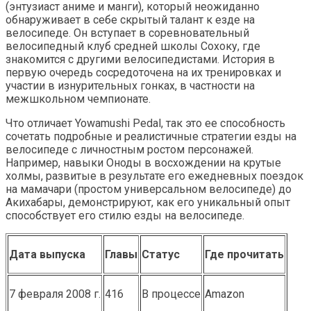
(энтузиаст аниме и манги), который неожиданно
обнаруживает в себе скрытый талант к езде на
велосипеде. Он вступает в соревновательный
велосипедный клуб средней школы Сохоку, где
знакомится с другими велосипедистами. История в
первую очередь сосредоточена на их тренировках и
участии в изнурительных гонках, в частности на
межшкольном чемпионате.
Что отличает Yowamushi Pedal, так это ее способность
сочетать подробные и реалистичные стратегии езды на
велосипеде с личностным ростом персонажей.
Например, навыки Оноды в восхождении на крутые
холмы, развитые в результате его ежедневных поездок
на мамачари (простом универсальном велосипеде) до
Акихабары, демонстрируют, как его уникальный опыт
способствует его стилю езды на велосипеде.
Дата выпуска
Главы
Статус
Где прочитать
7 февраля 2008 г.
416
В процессе
Amazon