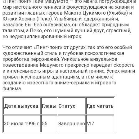
«Пинг-понг» Тайё Мацумото — это манга, погружающая в
мир настольного тенниса и фокусирующаяся на жизни и
развитии главных героев Макото Цукимото (Улыбка) и
Ютаки Хосино (Пеко). Улыбчивый, сдержанный и,
казалось бы, без энтузиазма, он обладает природным
талантом, а Пеко, его шумный лучший друг, страстный,
но недисциплинированный игрок.
Что отличает «Пинг-понг» от других, так это его особый
художественный стиль и глубокая психологическая
проработка персонажей. Уникальное визуальное
повествование Мацумото прекрасно передает скорость
и интенсивность игры в настольный теннис. Успех манги
привел к успешным адаптациям, в том числе к
созданию известного аниме-сериала и игрового
фильма.
Дата выпуска
Главы
Статус
Где читать
30 июля 1996 г.
55
Завершено
VIZ