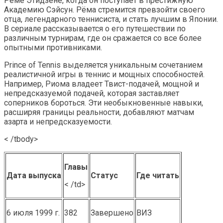
Рёме Этидзене, когда он поступает в престижную
Академию Сэйсун. Рёма стремится превзойти своего
отца, легендарного теннисиста, и стать лучшим в Японии.
В сериале рассказывается о его путешествии по
различным турнирам, где он сражается со все более
опытными противниками.
Prince of Tennis выделяется уникальным сочетанием
реалистичной игры в теннис и мощных способностей.
Например, Риома владеет Твист-подачей, мощной и
непредсказуемой подачей, которая заставляет
соперников бороться. Эти необыкновенные навыки,
расширяя границы реальности, добавляют матчам
азарта и непредсказуемости.
< /tbody>
Главы
Дата выпуска
Статус
Где читать
< /td>
6 июля 1999 г.
382
Завершено
ВИЗ