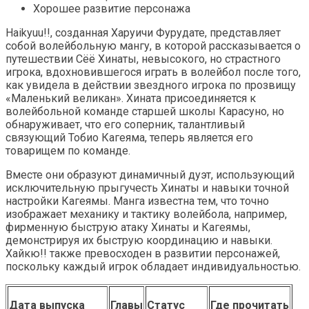
Хорошее развитие персонажа
Haikyuu!!, созданная Харуичи Фурудате, представляет
собой волейбольную мангу, в которой рассказывается о
путешествии Сёё Хинаты, невысокого, но страстного
игрока, вдохновившегося играть в волейбол после того,
как увидела в действии звездного игрока по прозвищу
«Маленький великан». Хината присоединяется к
волейбольной команде старшей школы Карасуно, но
обнаруживает, что его соперник, талантливый
связующий Тобио Кагеяма, теперь является его
товарищем по команде.
Вместе они образуют динамичный дуэт, использующий
исключительную прыгучесть Хинаты и навыки точной
настройки Кагеямы. Манга известна тем, что точно
изображает механику и тактику волейбола, например,
фирменную быструю атаку Хинаты и Кагеямы,
демонстрируя их быструю координацию и навыки.
Хайкю!! также превосходен в развитии персонажей,
поскольку каждый игрок обладает индивидуальностью.
Дата выпуска
Главы
Статус
Где прочитать