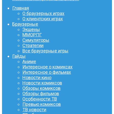
Главная
О браузерных играх
О клиентских играх
Браузерные
Экшены
ММОРПГ
Симуляторы
Стратегии
Все браузерные игры
Гайды
Аниме
Интересное о комиксах
Интересное о фильмах
Новости кино
Новости комиксов
Обзоры комиксов
Обзоры фильмов
Особенности ТВ
Превью комиксов
ТВ новости