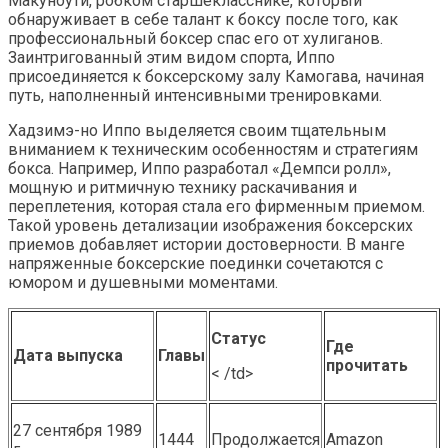
Макуноути, робком старшекласснике, который
обнаруживает в себе талант к боксу после того, как
профессиональный боксер спас его от хулиганов.
Заинтригованный этим видом спорта, Иппо
присоединяется к боксерскому залу Камогава, начиная
путь, наполненный интенсивными тренировками.
Хадзимэ-но Иппо выделяется своим тщательным
вниманием к техническим особенностям и стратегиям
бокса. Например, Иппо разработал «Демпси ролл»,
мощную и ритмичную технику раскачивания и
переплетения, которая стала его фирменным приемом.
Такой уровень детализации изображения боксерских
приемов добавляет истории достоверности. В манге
напряженные боксерские поединки сочетаются с
юмором и душевными моментами.
Статус
Где
Дата выпуска
Главы
прочитать
< /td>
27 сентября 1989
1444
Продолжается
Amazon