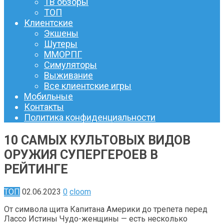
ТВ обзоры
ТОП
Клиентские
Экшены
Шутеры
ММОРПГ
Симуляторы
Выживание
Все клиентские игры
Мобильные
Контакты
Политика конфиденциальности
10 САМЫХ КУЛЬТОВЫХ ВИДОВ
ОРУЖИЯ СУПЕРГЕРОЕВ В
РЕЙТИНГЕ
ТОП
02.06.2023
0
cloom
От символа щита Капитана Америки до трепета перед
Лассо Истины Чудо-женщины — есть несколько