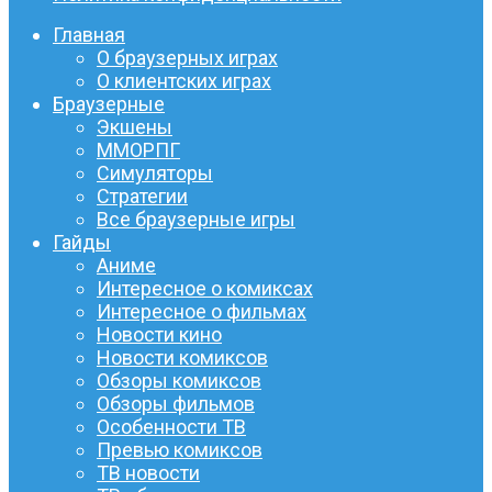
Главная
О браузерных играх
О клиентских играх
Браузерные
Экшены
ММОРПГ
Симуляторы
Стратегии
Все браузерные игры
Гайды
Аниме
Интересное о комиксах
Интересное о фильмах
Новости кино
Новости комиксов
Обзоры комиксов
Обзоры фильмов
Особенности ТВ
Превью комиксов
ТВ новости