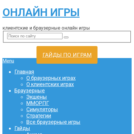
ОНЛАЙН ИГРЫ
клиентские и браузерные онлайн игры
ГАЙДЫ ПО ИГРАМ
Menu
Главная
О браузерных играх
О клиентских играх
Браузерные
Экшены
ММОРПГ
Симуляторы
Стратегии
Все браузерные игры
Гайды