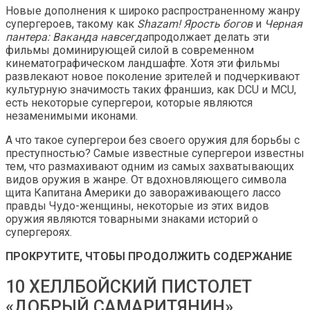
Новые дополнения к широко распространенному жанру
супергероев, такому как
Shazam! Ярость богов
и
Черная
пантера: Ваканда навсегда
продолжает делать эти
фильмы доминирующей силой в современном
кинематографическом ландшафте. Хотя эти фильмы
развлекают новое поколение зрителей и подчеркивают
культурную значимость таких франшиз, как DCU и MCU,
есть некоторые супергерои, которые являются
незаменимыми иконами.
А что такое супергерои без своего оружия для борьбы с
преступностью? Самые известные супергерои известны
тем, что размахивают одним из самых захватывающих
видов оружия в жанре. От вдохновляющего символа
щита Капитана Америки до завораживающего лассо
правды Чудо-женщины, некоторые из этих видов
оружия являются товарными знаками историй о
супергероях.
ПРОКРУТИТЕ, ЧТОБЫ ПРОДОЛЖИТЬ СОДЕРЖАНИЕ
10 ХЕЛЛБОЙСКИЙ ПИСТОЛЕТ
«ДОБРЫЙ САМАРИТЯНИН»