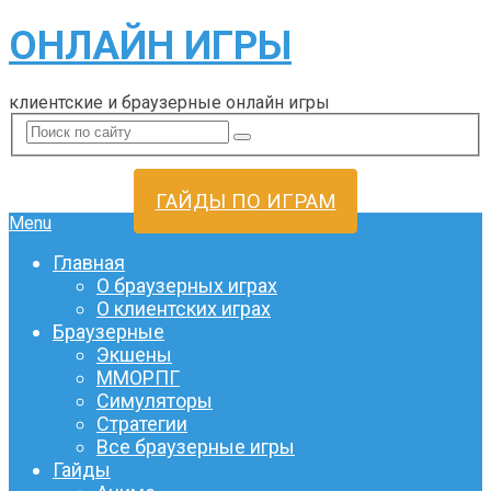
ОНЛАЙН ИГРЫ
клиентские и браузерные онлайн игры
ГАЙДЫ ПО ИГРАМ
Menu
Главная
О браузерных играх
О клиентских играх
Браузерные
Экшены
ММОРПГ
Симуляторы
Стратегии
Все браузерные игры
Гайды