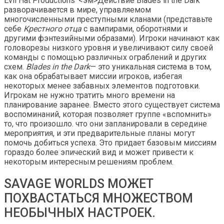
Evil Hat Productions' <эм>Действие Blades in the Dark
разворачивается в мире, управляемом
многочисленными преступными кланами (представьте
себе
Крестного отца
с вампирами, оборотнями и
другими фэнтезийными образами). Игроки начинают как
головорезы низкого уровня и увеличивают силу своей
команды с помощью различных ограблений и других
схем.
Blades in the Dark
— это уникальная система в том,
как она обрабатывает миссии игроков, избегая
некоторых менее забавных элементов подготовки.
Игрокам не нужно тратить много времени на
планирование заранее. Вместо этого существует система
воспоминаний, которая позволяет группе «вспомнить»
то, что произошло. что они запланировали в середине
мероприятия, и эти предварительные планы могут
помочь добиться успеха. Это придает базовым миссиям
гораздо более эпический вид и может привести к
некоторым интересным решениям проблем.
SAVAGE WORLDS МОЖЕТ
ПОХВАСТАТЬСЯ МНОЖЕСТВОМ
НЕОБЫЧНЫХ НАСТРОЕК.