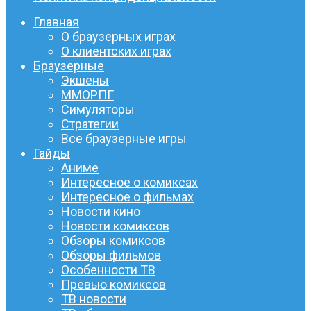
Главная
О браузерных играх
О клиентских играх
Браузерные
Экшены
ММОРПГ
Симуляторы
Стратегии
Все браузерные игры
Гайды
Аниме
Интересное о комиксах
Интересное о фильмах
Новости кино
Новости комиксов
Обзоры комиксов
Обзоры фильмов
Особенности ТВ
Превью комиксов
ТВ новости