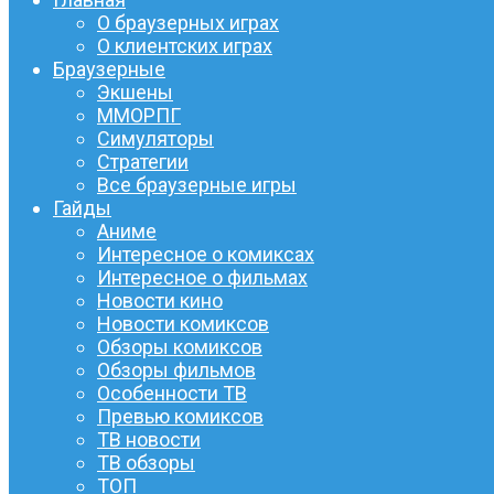
О браузерных играх
О клиентских играх
Браузерные
Экшены
ММОРПГ
Симуляторы
Стратегии
Все браузерные игры
Гайды
Аниме
Интересное о комиксах
Интересное о фильмах
Новости кино
Новости комиксов
Обзоры комиксов
Обзоры фильмов
Особенности ТВ
Превью комиксов
ТВ новости
ТВ обзоры
ТОП