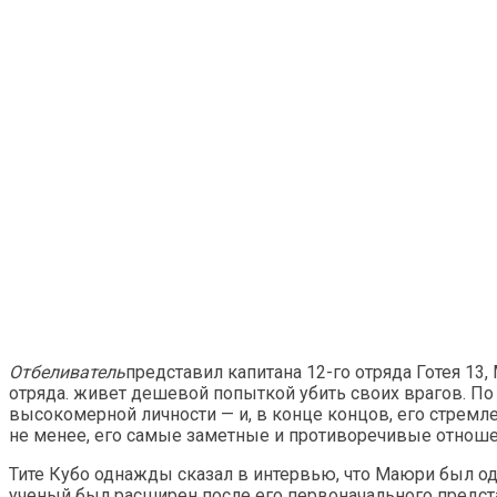
Отбеливатель
представил капитана 12-го отряда Готея 13
отряда. живет дешевой попыткой убить своих врагов. По
высокомерной личности — и, в конце концов, его стремл
не менее, его самые заметные и противоречивые отношен
Тите Кубо однажды сказал в интервью, что Маюри был о
ученый был расширен после его первоначального предст