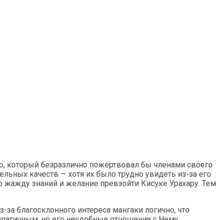
ого, который безразлично пожертвовал бы членами своего
льных качеств — хотя их было трудно увидеть из-за его
о жажду знаний и желание превзойти Кисуке Урахару. Тем
за благосклонного интереса мангаки логично, что
мпатичным, но его неудобные отношения с Нему