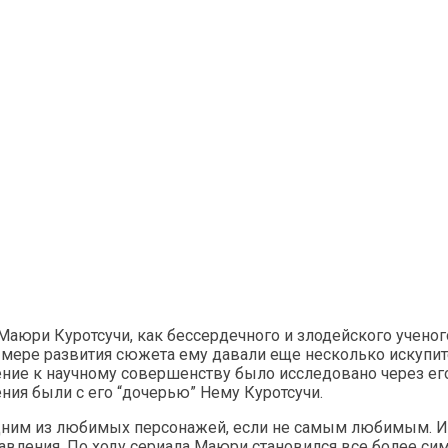
, Маюри Куротсучи, как бессердечного и злодейского учен
 мере развития сюжета ему давали еще несколько искупите
ение к научному совершенству было исследовано через ег
ия были с его “дочерью” Нему Куротсучи.
дним из любимых персонажей, если не самым любимым. Из-
авления. По ходу сериала Маюри становился все более си