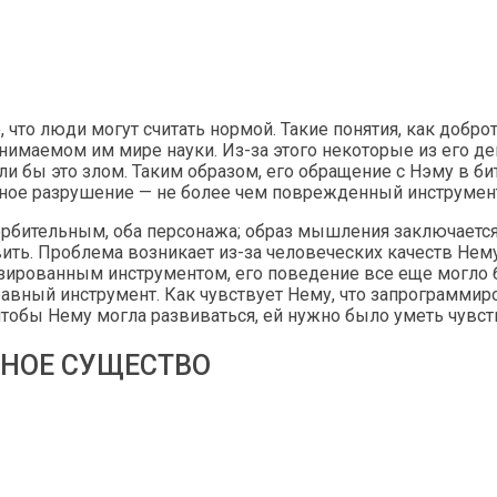
что люди могут считать нормой. Такие понятия, как доброт
инимаемом им мире науки. Из-за этого некоторые из его 
чли бы это злом. Таким образом, его обращение с Нэму в 
жное разрушение — не более чем поврежденный инструмент
бительным, оба персонажа; образ мышления заключается в т
вить. Проблема возникает из-за человеческих качеств Нем
зированным инструментом, его поведение все еще могло 
авный инструмент. Как чувствует Нему, что запрограммир
чтобы Нему могла развиваться, ей нужно было уметь чувст
ННОЕ СУЩЕСТВО