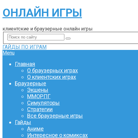
ОНЛАЙН ИГРЫ
клиентские и браузерные онлайн игры
ГАЙДЫ ПО ИГРАМ
Menu
Главная
О браузерных играх
О клиентских играх
Браузерные
Экшены
ММОРПГ
Симуляторы
Стратегии
Все браузерные игры
Гайды
Аниме
Интересное о комиксах