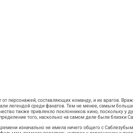
ит от персонажей, составляющих команду, и их врагов. В
али легендой среди фанатов. Тем не менее, самым больши
ество также привлекло поклонников кино, поскольку у д
определение того, насколько на самом деле были близки С
времени изначально не имела ничего общего с Саблезубым