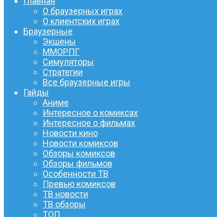
Главная
О браузерных играх
О клиентских играх
Браузерные
Экшены
ММОРПГ
Симуляторы
Стратегии
Все браузерные игры
Гайды
Аниме
Интересное о комиксах
Интересное о фильмах
Новости кино
Новости комиксов
Обзоры комиксов
Обзоры фильмов
Особенности ТВ
Превью комиксов
ТВ новости
ТВ обзоры
ТОП