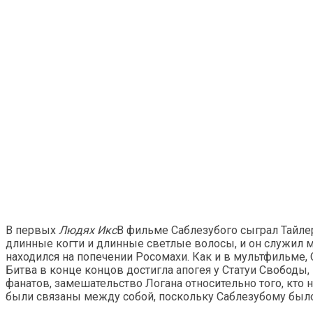
В первых
Людях Икс
В фильме Саблезубого сыграл Тайлер
длинные когти и длинные светлые волосы, и он служил м
находился на попечении Росомахи. Как и в мультфильме
Битва в конце концов достигла апогея у Статуи Свободы,
фанатов, замешательство Логана относительно того, кто н
были связаны между собой, поскольку Саблезубому было 