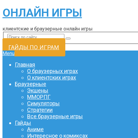
ОНЛАЙН ИГРЫ
клиентские и браузерные онлайн игры
ГАЙДЫ ПО ИГРАМ
Menu
Главная
О браузерных играх
О клиентских играх
Браузерные
Экшены
ММОРПГ
Симуляторы
Стратегии
Все браузерные игры
Гайды
Аниме
Интересное о комиксах