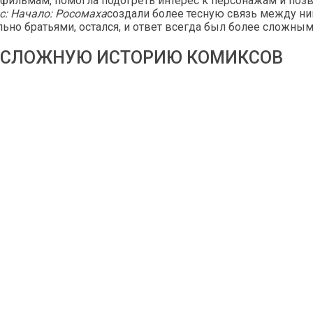
тфильмам, помогла подогреть интерес к персонажам и позв
: Начало: Росомаха
создали более тесную связь между ним
льно братьями, остался, и ответ всегда был более сложным
 СЛОЖНУЮ ИСТОРИЮ КОМИКСОВ