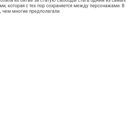
олила их битве за Статую Свободы стать одним из самых
и, которая с тех пор сохраняется между персонажами. В
, чем многие предполагали.