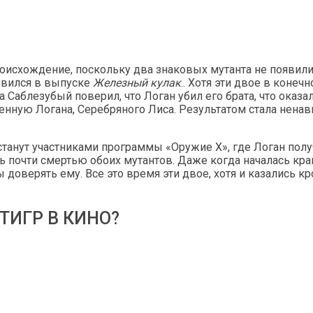
оисхождение, поскольку два знаковых мутанта не появили
оявился в выпуске
Железный кулак
.. Хотя эти двое в коне
 Саблезубый поверил, что Логан убил его брата, что оказа
нную Логана, Серебряного Лиса. Результатом стала ненави
станут участниками программы «Оружие X», где Логан пол
 почти смертью обоих мутантов. Даже когда началась крак
доверять ему. Все это время эти двое, хотя и казались к
ТИГР В КИНО?