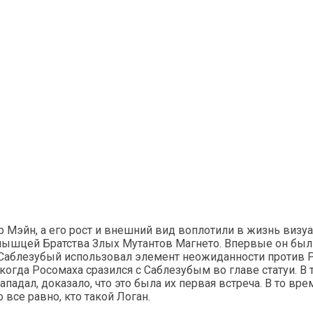
 Мэйн, а его рост и внешний вид воплотили в жизнь визу
ышцей Братства Злых Мутантов Магнето. Впервые он был п
, Саблезубый использовал элемент неожиданности против 
 когда Росомаха сразился с Саблезубым во главе статуи. В
ападал, доказало, что это была их первая встреча. В то в
все равно, кто такой Логан.