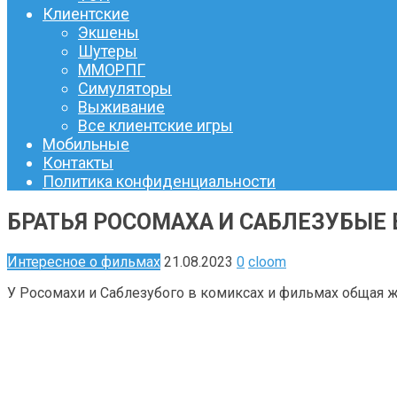
Клиентские
Экшены
Шутеры
ММОРПГ
Симуляторы
Выживание
Все клиентские игры
Мобильные
Контакты
Политика конфиденциальности
БРАТЬЯ РОСОМАХА И САБЛЕЗУБЫЕ
Интересное о фильмах
21.08.2023
0
cloom
У Росомахи и Саблезубого в комиксах и фильмах общая ж