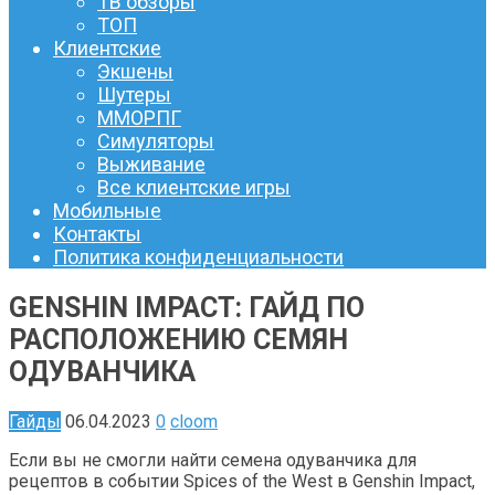
ТВ обзоры
ТОП
Клиентские
Экшены
Шутеры
ММОРПГ
Симуляторы
Выживание
Все клиентские игры
Мобильные
Контакты
Политика конфиденциальности
GENSHIN IMPACT: ГАЙД ПО
РАСПОЛОЖЕНИЮ СЕМЯН
ОДУВАНЧИКА
Гайды
06.04.2023
0
cloom
Если вы не смогли найти семена одуванчика для
рецептов в событии Spices of the West в Genshin Impact,