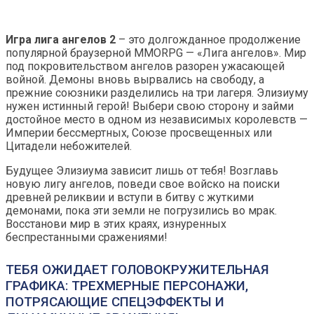
Игра лига ангелов 2
– это долгожданное продолжение
популярной браузерной MMORPG — «Лига ангелов». Мир
под покровительством ангелов разорен ужасающей
войной. Демоны вновь вырвались на свободу, а
прежние союзники разделились на три лагеря. Элизиуму
нужен истинный герой! Выбери свою сторону и займи
достойное место в одном из независимых королевств —
Империи бессмертных, Союзе просвещенных или
Цитадели небожителей.
Будущее Элизиума зависит лишь от тебя! Возглавь
новую лигу ангелов, поведи свое войско на поиски
древней реликвии и вступи в битву с жуткими
демонами, пока эти земли не погрузились во мрак.
Восстанови мир в этих краях, изнуренных
беспрестанными сражениями!
ТЕБЯ ОЖИДАЕТ ГОЛОВОКРУЖИТЕЛЬНАЯ
ГРАФИКА: ТРЕХМЕРНЫЕ ПЕРСОНАЖИ,
ПОТРЯСАЮЩИЕ СПЕЦЭФФЕКТЫ И