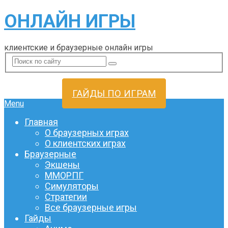
ОНЛАЙН ИГРЫ
клиентские и браузерные онлайн игры
ГАЙДЫ ПО ИГРАМ
Menu
Главная
О браузерных играх
О клиентских играх
Браузерные
Экшены
ММОРПГ
Симуляторы
Стратегии
Все браузерные игры
Гайды