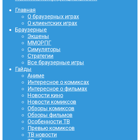
Главная
О браузерных играх
О клиентских играх
Браузерные
Экшены
ММОРПГ
Симуляторы
Стратегии
Все браузерные игры
Гайды
Аниме
Интересное о комиксах
Интересное о фильмах
Новости кино
Новости комиксов
Обзоры комиксов
Обзоры фильмов
Особенности ТВ
Превью комиксов
ТВ новости