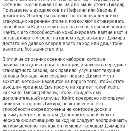
Сети или Тысячеликая Тень. За две маны стоит Джадар,
Призыватель вурдалаков из Нефалии или Ударный
двигатель. Эти карты создают постоянных дешевых
атакующих на раннем этапе и позволяют активировать
способности Кайто несколько раз на постоянной основе.
Кайто, с его способностью комбинировать взятие карт и
останавливать угрозы на одном ходу, выведет Димира
достаточно далеко вперед всего за ход или два, чтобы
выиграть большинство игр.
В отличие от ранних осенних наборов, которые
начинаются целые новые ротации, выпуски в середине
стандартного сезона, как правило, улучшают текущие
колоды больше, чем создают новые. Димир — это
архетип, который находится на пороге того, чтобы стать
высшим уровнем. Ему просто не хватает такой карты,
как Kaito, Dancing Shadow, чтобы придать ему
дополнительный импульс. Кайто прекрасно использует
сильные стороны Димира, поскольку все его
способности сосредоточены на контроле доски и
преимуществе по картам. Дополнительный пункт о
нескольких активациях за ход не следует воспринимать
легкомысленно, так как он поможет колодам Димиров