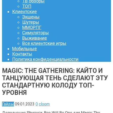
ТВ обзоры
ТОП
Клиентские
Экшены
Шутеры
ММОРПГ
Симуляторы
Выживание
Все клиентские игры
Мобильные
Контакты
Политика конфиденциальности
MAGIC: THE GATHERING: КАЙТО И
ТАНЦУЮЩАЯ ТЕНЬ СДЕЛАЮТ ЭТУ
СТАНДАРТНУЮ КОЛОДУ ТОП-
УРОВНЯ
Гайды
09.01.2023
0
cloom
Дополнение Phyrexia: Все Will Be One для Magic: The