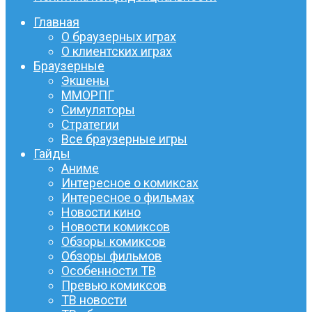
Главная
О браузерных играх
О клиентских играх
Браузерные
Экшены
ММОРПГ
Симуляторы
Стратегии
Все браузерные игры
Гайды
Аниме
Интересное о комиксах
Интересное о фильмах
Новости кино
Новости комиксов
Обзоры комиксов
Обзоры фильмов
Особенности ТВ
Превью комиксов
ТВ новости