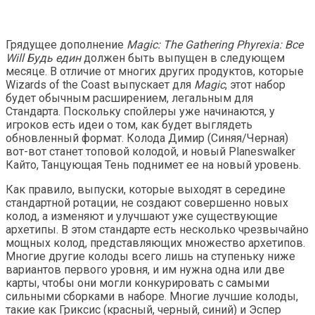
Грядущее дополнение
Magic: The Gathering
Phyrexia: Все
Will Будь един
должен быть выпущен в следующем
месяце. В отличие от многих других продуктов, которые
Wizards of the Coast выпускает для
Magic
,
этот набор
будет обычным расширением, легальным для
Стандарта. Поскольку спойлеры уже начинаются, у
игроков есть идеи о том, как будет выглядеть
обновленный формат. Колода Димир (Синяя/Черная)
вот-вот станет топовой колодой, и новый Planeswalker
Кайто, Танцующая Тень поднимет ее на новый уровень.
Как правило, выпуски, которые выходят в середине
стандартной ротации, не создают совершенно новых
колод, а изменяют и улучшают уже существующие
архетипы. В этом стандарте есть несколько чрезвычайно
мощных колод, представляющих множество архетипов.
Многие другие колоды всего лишь на ступеньку ниже
вариантов первого уровня, и им нужна одна или две
карты, чтобы они могли конкурировать с самыми
сильными сборками в наборе. Многие лучшие колоды,
такие как Гриксис (красный, черный, синий) и Эспер