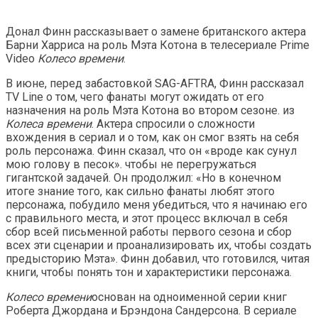
Донал Финн рассказывает о замене британского актера
Барни Харриса на роль Мэта Котона в телесериале Prime
Video
Колесо времени
.
В июне, перед забастовкой SAG-AFTRA, Финн рассказал
TV Line о том, чего фанаты могут ожидать от его
назначения на роль Мэта Котона во втором сезоне. из
Колеса времени
. Актера спросили о сложности
вхождения в сериал и о том, как он смог взять на себя
роль персонажа. Финн сказал, что он «вроде как сунул
мою голову в песок». чтобы не перегружаться
гигантской задачей. Он продолжил: «Но в конечном
итоге знание того, как сильно фанаты любят этого
персонажа, побудило меня убедиться, что я начинаю его
с правильного места, и этот процесс включал в себя
сбор всей письменной работы первого сезона и сбор
всех эти сценарии и проанализировать их, чтобы создать
предысторию Мэта». Финн добавил, что готовился, читая
книги, чтобы понять тон и характеристики персонажа.
Колесо времени
основан на одноименной серии книг
Роберта Джордана и Брэндона Сандерсона. В сериале