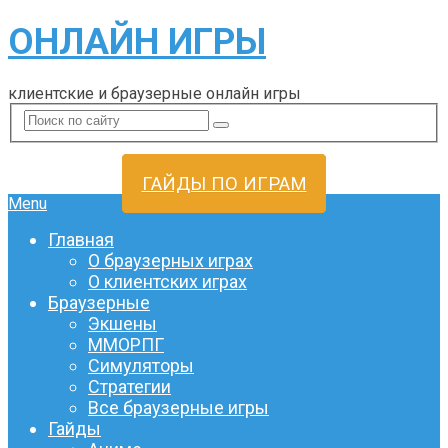
ОНЛАЙН ИГРЫ
клиентские и браузерные онлайн игры
ГАЙДЫ ПО ИГРАМ
Menu
Главная
О браузерных играх
О клиентских играх
Браузерные
Экшены
ММОРПГ
Симуляторы
Стратегии
Все браузерные игры
Гайды