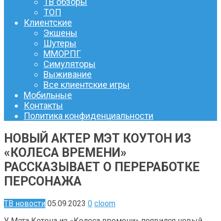
ТВ обзоры
ТОП
Клиентские
Экшены
Шутеры
ММОРПГ
Симуляторы
Выживание
Все клиентские игры
Мобильные
Контакты
Политика конфиденциальности
НОВЫЙ АКТЕР МЭТ КОУТОН ИЗ
«КОЛЕСА ВРЕМЕНИ»
РАССКАЗЫВАЕТ О ПЕРЕРАБОТКЕ
ПЕРСОНАЖА
ТВ новости
05.09.2023
0
cloom
У Мэта Котона из «Колеса времени» появился новый