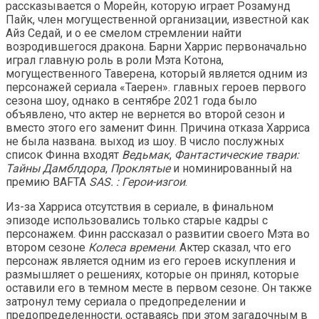
рассказывается о Морейн, которую играет Розамунд
Пайк, член могущественной организации, известной как
Айз Седай, и о ее смелом стремлении найти
возродившегося дракона. Барни Харрис первоначально
играл главную роль в роли Мэта Котона,
могущественного Таверена, который является одним из
персонажей сериала «Таерен». главных героев первого
сезона шоу, однако в сентябре 2021 года было
объявлено, что актер не вернется во второй сезон и
вместо этого его заменит Финн. Причина отказа Харриса
не была названа. выход из шоу. В число послужных
список Финна входят
Ведьмак
,
Фантастические твари:
Тайны Дамблдора
,
Проклятые
и номинированный на
премию BAFTA
SAS. : Герои-изгои
.
Из-за Харриса отсутствия в сериале, в финальном
эпизоде ​​использовались только старые кадры с
персонажем. Финн рассказал о развитии своего Мэта во
втором сезоне
Колеса времени
. Актер сказал, что его
персонаж является одним из его героев искупления и
размышляет о решениях, которые он принял, которые
оставили его в темном месте в первом сезоне. Он также
затронул тему сериала о предопределении и
предопределенности, оставаясь при этом загадочным в