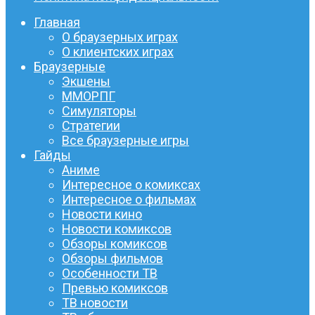
Главная
О браузерных играх
О клиентских играх
Браузерные
Экшены
ММОРПГ
Симуляторы
Стратегии
Все браузерные игры
Гайды
Аниме
Интересное о комиксах
Интересное о фильмах
Новости кино
Новости комиксов
Обзоры комиксов
Обзоры фильмов
Особенности ТВ
Превью комиксов
ТВ новости