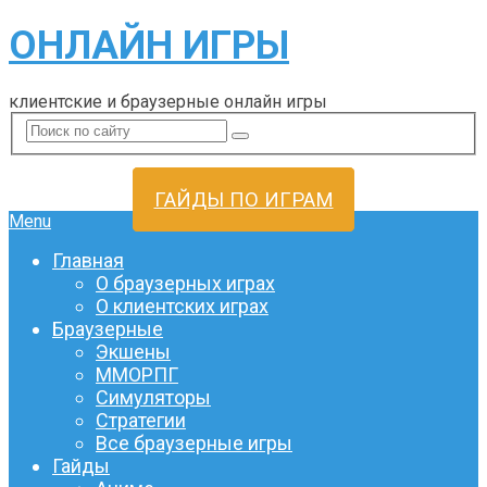
ОНЛАЙН ИГРЫ
клиентские и браузерные онлайн игры
ГАЙДЫ ПО ИГРАМ
Menu
Главная
О браузерных играх
О клиентских играх
Браузерные
Экшены
ММОРПГ
Симуляторы
Стратегии
Все браузерные игры
Гайды