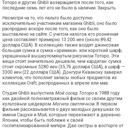
Тоторо и других Ghibli возвращается после того, как
последние семь лет его не было в наличии. Закрыть
Несмотря на то, что пальто было доступно
исключительно участникам магазина Ghibli, оно было
распродано вскоре после того, как оно было
выставлено на сайте. С учетом налогов его розничная
цена составляет примерно 13 200 иен (около 89,42
доллара США). В коллекцию также входят джинсовая
большая сумка и сумка «эримаки». или короткий шарф,
украшенный вышеупомянутым рисунком Тоторо. Эти
вещи стоят значительно дешевле, чем кардиган: сумка
стоит скромные 5280 иен (35,76 доллара США), а шарф —
3300 иен (22 доллара США). Донгури Кёвакоку заверил
клиентов, что пополнит запасы любых предметов из
коллекции Craft, распроданных в апреле или мае.
Студия Ghibli выпустила
Мой сосед Тоторо
в 1988 году
как двойной полнометражный фильм со своим другим
культовым шедевром
Могила светлячков
. В первом
фильме рассказывается о двух молодых девушках по
имени Сацуки и Мэй, которые переезжают в деревню
Японии, чтобы быть поближе к своей
госпитализированной матери. Две сестры в восторге от