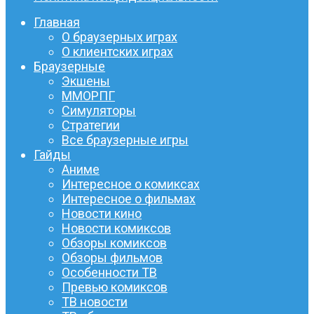
Главная
О браузерных играх
О клиентских играх
Браузерные
Экшены
ММОРПГ
Симуляторы
Стратегии
Все браузерные игры
Гайды
Аниме
Интересное о комиксах
Интересное о фильмах
Новости кино
Новости комиксов
Обзоры комиксов
Обзоры фильмов
Особенности ТВ
Превью комиксов
ТВ новости