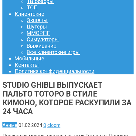
ТВ обзоры
ТОП
Клиентские
Экшены
Шутеры
ММОРПГ
Симуляторы
Выживание
Все клиентские игры
Мобильные
Контакты
Политика конфиденциальности
STUDIO GHIBLI ВЫПУСКАЕТ
ПАЛЬТО ТОТОРО В СТИЛЕ
КИМОНО, КОТОРОЕ РАСКУПИЛИ ЗА
24 ЧАСА
Аниме
01.02.2024
0
cloom
Последняя модель одежды на тему Тоторо от Донгури